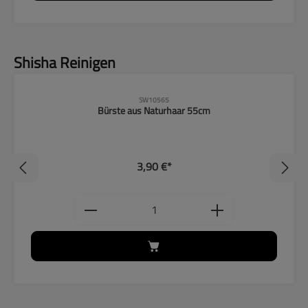
Produktgalerie überspringen
Shisha Reinigen
SW10565
Bürste aus Naturhaar 55cm
3,90 €*
ten Wert ein oder benutze die Schaltflächen, um
Produkt Anzahl: Gib den gewünschten