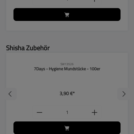
Produktgalerie überspringen
Shisha Zubehör
SW13526
7Days - Hygiene Mundstücke - 100er
3,90 €*
Produkt Anzahl: Gib den gewünschten