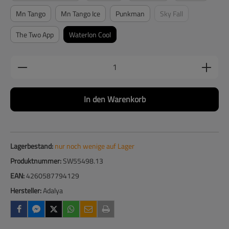
Mn Tango
Mn Tango Ice
Punkman
Sky Fall
(Diese Option ist zurzei
The Two App
Waterlon Cool
Produkt Anzahl: Gib den gewünschten Wert ein
In den Warenkorb
Lagerbestand:
nur noch wenige auf Lager
Produktnummer:
SW55498.13
EAN:
4260587794129
Hersteller:
Adalya