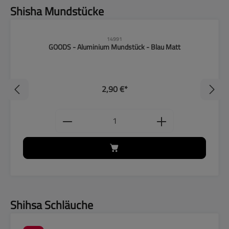
Produktgalerie überspringen
Shisha Mundstücke
14991
GOODS - Aluminium Mundstück - Blau Matt
2,90 €*
ten Wert ein oder benutze die Schaltflächen, um
Produkt Anzahl: Gib den gewünschten
Produktgalerie überspringen
Shihsa Schläuche