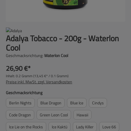
Adalya Tobacco - 200g - Waterlon
Cool
Geschmacksrichtung:
Waterlon Cool
26,90 €*
Inhalt:
0.2 Gramm
(13,45 €* / 0.1 Gramm)
Preise inkl. MwSt. zzgl. Versandkosten
auswählen
Geschmacksrichtung
Berlin Nights
Blue Dragon
Blue Ice
Cindys
Code Dragon
Green Leon Cool
Hawaii
Ice Lie on the Rocks
Ice Kaktü
Lady Killer
Love 66