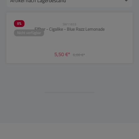
8
%
SW11833
Elfbar - Cigalike - Blue Razz Lemonade
Nicht verfügbar
5,50 €*
6,00 €*