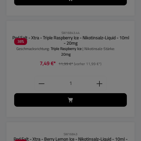
CLP-Hinweise beachten!
SW16843.44
Pod Salt - Xtra - Triple Raspberry Ice - Nikotinsalz-Liquid - 10ml
38
%
- 20mg
Geschmacksrichtung:
Triple Raspberry Ice
| Nikotinsalz-Stärke:
20mg
7,49 €*
11,99 €*
(vorher 11,99 €*)
Produkt Anzahl: Gib den gewünschten
CLP-Hinweise beachten!
SW16843
Pod Salt - Xtra - Berry Lemon Ice - Nikotinsalz-Liquid - 10ml -