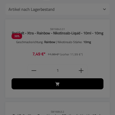
CLP-Hinweise beachten!
SW16843.31
Pod Salt - Xtra - Rainbow - Nikotinsalz-Liquid - 10ml - 10mg
38
%
Geschmacksrichtung:
Rainbow
| Nikotinsalz-Stärke:
10mg
7,49 €*
11,99 €*
(vorher 11,99 €*)
Produkt Anzahl: Gib den gewünschten
CLP-Hinweise beachten!
SW16843.2