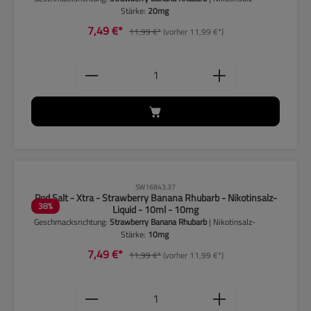
Stärke:
20mg
7,49 €*
11,99 €*
(vorher 11,99 €*)
Produkt Anzahl: Gib den gewünschten
CLP-Hinweise beachten!
SW16843.37
Pod Salt - Xtra - Strawberry Banana Rhubarb - Nikotinsalz-
38
%
Liquid - 10ml - 10mg
Geschmacksrichtung:
Strawberry Banana Rhubarb
| Nikotinsalz-
Stärke:
10mg
7,49 €*
11,99 €*
(vorher 11,99 €*)
Produkt Anzahl: Gib den gewünschten