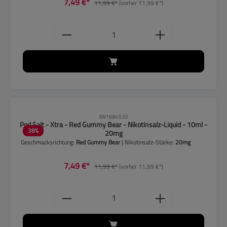
7,49 €*
11,99 €*
(vorher 11,99 €*)
Produkt Anzahl: Gib den gewünschten
CLP-Hinweise beachten!
SW16843.32
Pod Salt - Xtra - Red Gummy Bear - Nikotinsalz-Liquid - 10ml -
38
%
20mg
Geschmacksrichtung:
Red Gummy Bear
| Nikotinsalz-Stärke:
20mg
7,49 €*
11,99 €*
(vorher 11,99 €*)
Produkt Anzahl: Gib den gewünschten