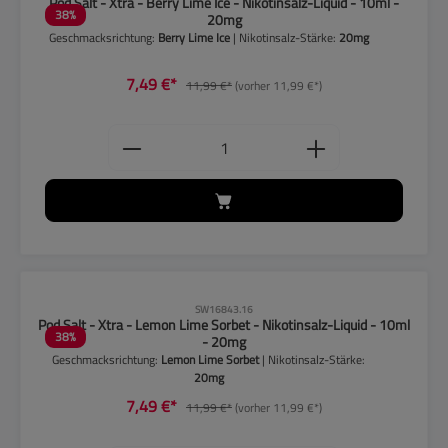
Pod Salt - Xtra - Berry Lime Ice - Nikotinsalz-Liquid - 10ml -
38
%
20mg
Geschmacksrichtung:
Berry Lime Ice
| Nikotinsalz-Stärke:
20mg
7,49 €*
11,99 €*
(vorher 11,99 €*)
Produkt Anzahl: Gib den gewünschten
CLP-Hinweise beachten!
SW16843.16
Pod Salt - Xtra - Lemon Lime Sorbet - Nikotinsalz-Liquid - 10ml
38
%
- 20mg
Geschmacksrichtung:
Lemon Lime Sorbet
| Nikotinsalz-Stärke:
20mg
7,49 €*
11,99 €*
(vorher 11,99 €*)