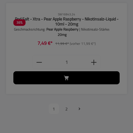
CLP-Hinweise beachten!
SW16843.24
Pod Salt - Xtra - Pear Apple Raspberry - Nikotinsalz-Liquid -
38
%
10ml - 20mg
Geschmacksrichtung:
Pear Apple Raspberry
| Nikotinsalz-Stärke:
20mg
7,49 €*
11,99 €*
(vorher 11,99 €*)
Produkt Anzahl: Gib den gewünschten
1
2