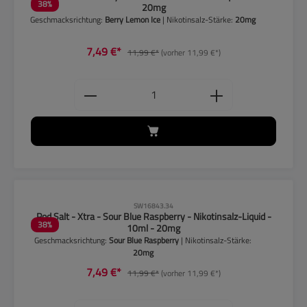
38
%
20mg
Geschmacksrichtung:
Berry Lemon Ice
| Nikotinsalz-Stärke:
20mg
7,49 €*
11,99 €*
(vorher 11,99 €*)
Produkt Anzahl: Gib den gewünschten
CLP-Hinweise beachten!
SW16843.34
Pod Salt - Xtra - Sour Blue Raspberry - Nikotinsalz-Liquid -
38
%
10ml - 20mg
Geschmacksrichtung:
Sour Blue Raspberry
| Nikotinsalz-Stärke:
20mg
7,49 €*
11,99 €*
(vorher 11,99 €*)