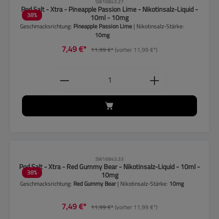
CLP-Hinweise beachten!
SW16843.27
Pod Salt - Xtra - Pineapple Passion Lime - Nikotinsalz-Liquid -
38
%
10ml - 10mg
Geschmacksrichtung:
Pineapple Passion Lime
| Nikotinsalz-Stärke:
10mg
7,49 €*
11,99 €*
(vorher 11,99 €*)
Produkt Anzahl: Gib den gewünschten
CLP-Hinweise beachten!
SW16843.33
Pod Salt - Xtra - Red Gummy Bear - Nikotinsalz-Liquid - 10ml -
38
%
10mg
Geschmacksrichtung:
Red Gummy Bear
| Nikotinsalz-Stärke:
10mg
7,49 €*
11,99 €*
(vorher 11,99 €*)