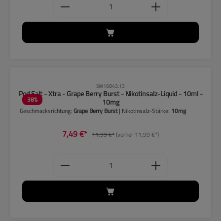
Produkt Anzahl: Gib den gewünschten
CLP-Hinweise beachten!
SW16843.13
Pod Salt - Xtra - Grape Berry Burst - Nikotinsalz-Liquid - 10ml -
38
%
10mg
Geschmacksrichtung:
Grape Berry Burst
| Nikotinsalz-Stärke:
10mg
7,49 €*
11,99 €*
(vorher 11,99 €*)
Produkt Anzahl: Gib den gewünschten