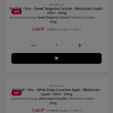
CLP-Hinweise beachten!
SW16843.43
Pod Salt - Xtra - Sweet Tangerine Coconut - Nikotinsalz-Liquid -
38
%
10ml - 10mg
Geschmacksrichtung:
Sweet Tangerine Coconut
| Nikotinsalz-Stärke:
10mg
7,49 €*
11,99 €*
(vorher 11,99 €*)
Produkt Anzahl: Gib den gewünschten
CLP-Hinweise beachten!
SW16843.47
Pod Salt - Xtra - White Grape Cucumber Apple - Nikotinsalz-
38
%
Liquid - 10ml - 10mg
Geschmacksrichtung:
White Grape Cucumber
| Nikotinsalz-Stärke:
10mg
7,49 €*
11,99 €*
(vorher 11,99 €*)