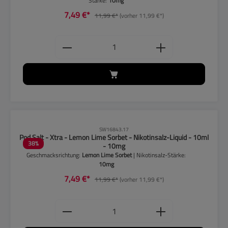
Stärke:
10mg
7,49 €*
11,99 €*
(vorher 11,99 €*)
Produkt Anzahl: Gib den gewünschten
CLP-Hinweise beachten!
SW16843.17
Pod Salt - Xtra - Lemon Lime Sorbet - Nikotinsalz-Liquid - 10ml
38
%
- 10mg
Geschmacksrichtung:
Lemon Lime Sorbet
| Nikotinsalz-Stärke:
10mg
7,49 €*
11,99 €*
(vorher 11,99 €*)
Produkt Anzahl: Gib den gewünschten