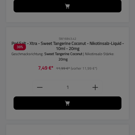
CLP-Hinweise beachten!
SW16843.42
Pod Salt - Xtra - Sweet Tangerine Coconut - Nikotinsalz-Liquid -
38
%
10ml - 20mg
Geschmacksrichtung:
Sweet Tangerine Coconut
| Nikotinsalz-Stärke:
20mg
7,49 €*
11,99 €*
(vorher 11,99 €*)
Produkt Anzahl: Gib den gewünschten