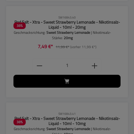
CLP-Hinweise beachten!
SW16843.40
Pod Salt - Xtra - Sweet Strawberry Lemonade - Nikotinsalz-
38
%
Liquid - 10ml - 20mg
Geschmacksrichtung:
Sweet Strawberry Lemonade
| Nikotinsalz-
Stärke:
20mg
7,49 €*
11,99 €*
(vorher 11,99 €*)
Produkt Anzahl: Gib den gewünschten
CLP-Hinweise beachten!
SW16843.41
Pod Salt - Xtra - Sweet Strawberry Lemonade - Nikotinsalz-
38
%
Liquid - 10ml - 10mg
Geschmacksrichtung:
Sweet Strawberry Lemonade
| Nikotinsalz-