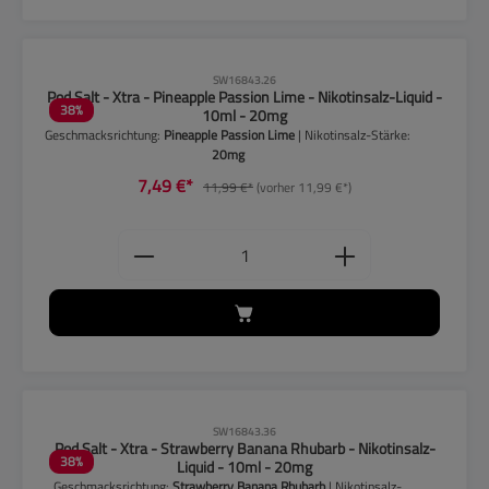
CLP-Hinweise beachten!
SW16843.26
Pod Salt - Xtra - Pineapple Passion Lime - Nikotinsalz-Liquid -
38
%
10ml - 20mg
Geschmacksrichtung:
Pineapple Passion Lime
| Nikotinsalz-Stärke:
20mg
7,49 €*
11,99 €*
(vorher 11,99 €*)
Produkt Anzahl: Gib den gewünschten
CLP-Hinweise beachten!
SW16843.36
Pod Salt - Xtra - Strawberry Banana Rhubarb - Nikotinsalz-
38
%
Liquid - 10ml - 20mg
Geschmacksrichtung:
Strawberry Banana Rhubarb
| Nikotinsalz-