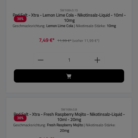
CLP-Hinweise beachten!
SW16843.15
Pod Salt - Xtra - Lemon Lime Cola - Nikotinsalz-Liquid - 10ml -
38
%
10mg
Geschmacksrichtung:
Lemon Lime Cola
| Nikotinsalz-Stärke:
10mg
7,49 €*
11,99 €*
(vorher 11,99 €*)
Produkt Anzahl: Gib den gewünschten
CLP-Hinweise beachten!
SW16843.8
Pod Salt - Xtra - Fresh Raspberry Mojito - Nikotinsalz-Liquid -
38
%
10ml - 20mg
Geschmacksrichtung:
Fresh Raspberry Mojito
| Nikotinsalz-Stärke:
20mg