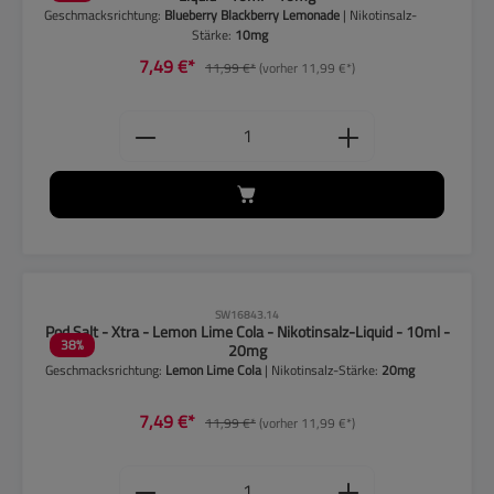
Geschmacksrichtung:
Blueberry Blackberry Lemonade
| Nikotinsalz-
Stärke:
10mg
7,49 €*
11,99 €*
(vorher 11,99 €*)
Produkt Anzahl: Gib den gewünschten
CLP-Hinweise beachten!
SW16843.14
Pod Salt - Xtra - Lemon Lime Cola - Nikotinsalz-Liquid - 10ml -
38
%
20mg
Geschmacksrichtung:
Lemon Lime Cola
| Nikotinsalz-Stärke:
20mg
7,49 €*
11,99 €*
(vorher 11,99 €*)
Produkt Anzahl: Gib den gewünschten