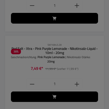
Produkt Anzahl: Gib den gewünschten
CLP-Hinweise beachten!
SW16843.28
Pod Salt - Xtra - Pink Purple Lemonade - Nikotinsalz-Liquid -
38
%
10ml - 20mg
Geschmacksrichtung:
Pink Purple Lemonade
| Nikotinsalz-Stärke:
20mg
7,49 €*
11,99 €*
(vorher 11,99 €*)
Produkt Anzahl: Gib den gewünschten