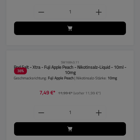
Produkt Anzahl: Gib den gewünschten
CLP-Hinweise beachten!
SW16843.11
Pod Salt - Xtra - Fuji Apple Peach - Nikotinsalz-Liquid - 10ml -
38
%
10mg
Geschmacksrichtung:
Fuji Apple Peach
| Nikotinsalz-Stärke:
10mg
7,49 €*
11,99 €*
(vorher 11,99 €*)
Produkt Anzahl: Gib den gewünschten