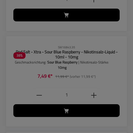
CLP-Hinweise beachten!
SW16843.35
Pod Salt - Xtra - Sour Blue Raspberry - Nikotinsalz-Liquid -
38
%
10ml - 10mg
Geschmacksrichtung:
Sour Blue Raspberry
| Nikotinsalz-Stärke:
10mg
7,49 €*
11,99 €*
(vorher 11,99 €*)
Produkt Anzahl: Gib den gewünschten