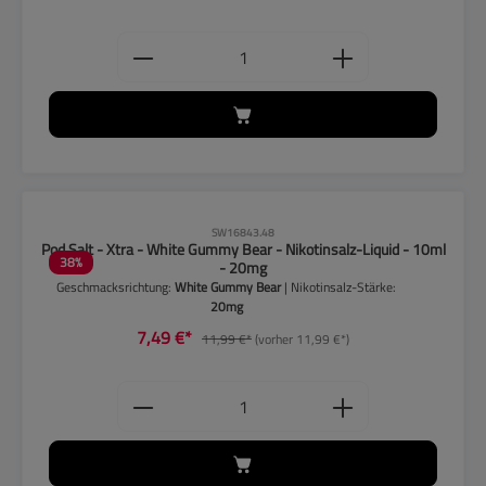
Produkt Anzahl: Gib den gewünschten
CLP-Hinweise beachten!
SW16843.48
Pod Salt - Xtra - White Gummy Bear - Nikotinsalz-Liquid - 10ml
38
%
- 20mg
Geschmacksrichtung:
White Gummy Bear
| Nikotinsalz-Stärke:
20mg
7,49 €*
11,99 €*
(vorher 11,99 €*)
Produkt Anzahl: Gib den gewünschten