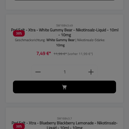
CLP-Hinweise beachten!
SW16843.49
Pod Salt - Xtra - White Gummy Bear - Nikotinsalz-Liquid - 10ml
38
%
- 10mg
Geschmacksrichtung:
White Gummy Bear
| Nikotinsalz-Stärke:
10mg
7,49 €*
11,99 €*
(vorher 11,99 €*)
Produkt Anzahl: Gib den gewünschten
CLP-Hinweise beachten!
SW16843.7
Pod Salt - Xtra - Blueberry Blackberry Lemonade - Nikotinsalz-
38
%
Liquid - 10ml - 10mg