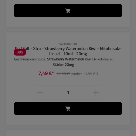
CLP-Hinweise beachten!
SW16843.38
Pod Salt - Xtra - Strawberry Watermelon Kiwi - Nikotinsalz-
38
%
Liquid - 10ml - 20mg
Geschmacksrichtung:
Strawberry Watermelon Kiwi
| Nikotinsalz-
Stärke:
20mg
7,49 €*
11,99 €*
(vorher 11,99 €*)
Produkt Anzahl: Gib den gewünschten