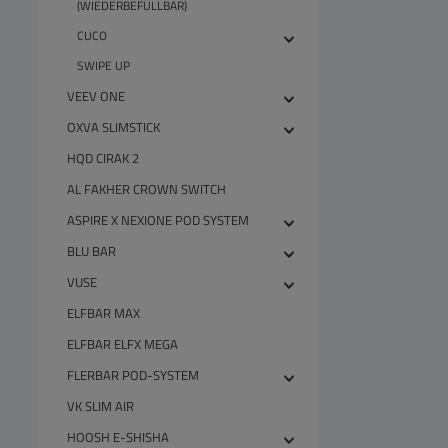
(WIEDERBEFÜLLBAR)
CUCO
SWIPE UP
VEEV ONE
OXVA SLIMSTICK
HQD CIRAK 2
AL FAKHER CROWN SWITCH
ASPIRE X NEXIONE POD SYSTEM
BLU BAR
VUSE
ELFBAR MAX
ELFBAR ELFX MEGA
FLERBAR POD-SYSTEM
VK SLIM AIR
HOOSH E-SHISHA