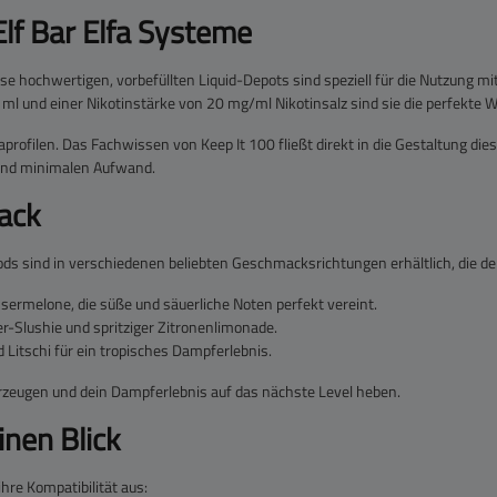
Elf Bar Elfa Systeme
 hochwertigen, vorbefüllten Liquid-Depots sind speziell für die Nutzung mi
und einer Nikotinstärke von 20 mg/ml Nikotinsalz sind sie die perfekte Wah
profilen. Das Fachwissen von Keep It 100 fließt direkt in die Gestaltung die
t und minimalen Aufwand.
ack
ods sind in verschiedenen beliebten Geschmacksrichtungen erhältlich, die de
ermelone, die süße und säuerliche Noten perfekt vereint.
r-Slushie und spritziger Zitronenlimonade.
Litschi für ein tropisches Dampferlebnis.
berzeugen und dein Dampferlebnis auf das nächste Level heben.
inen Blick
hre Kompatibilität aus: