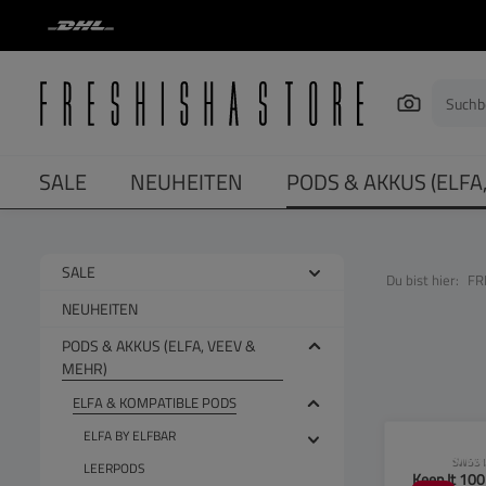
springen
Zur Hauptnavigation springen
SALE
NEUHEITEN
PODS & AKKUS (ELFA
SALE
Du bist hier:
FR
NEUHEITEN
PODS & AKKUS (ELFA, VEEV &
MEHR)
ELFA & KOMPATIBLE PODS
ELFA BY ELFBAR
CLP-Hinwei
SW551
LEERPODS
Keep It 100 