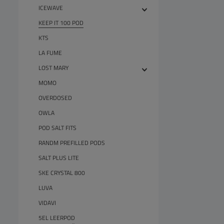
ICEWAVE
KEEP IT 100 POD
KTS
LA FUME
LOST MARY
MOMO
OVERDOSED
OWLA
POD SALT FITS
RANDM PREFILLED PODS
SALT PLUS LITE
SKE CRYSTAL 800
LUVA
VIDAVI
5EL LEERPOD