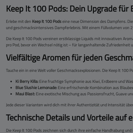
Keep It 100 Pods: Dein Upgrade für 
Erlebe mit den
Keep It 100 Pods
eine neue Dimension des Dampfens. Diese
und geschmacksintensives Dampferlebnis. Mit einem Füllvolumen von 2 ml 
Die Keep It 100 Pods vereinen erstklassige Liquids mit innovativen Aroma
pro Pod, bevor ein Wechsel nötig ist – für langanhaltende Zufriedenhei
Vielfältige Aromen für jeden Geschm
Tauche ein in eine Welt voller Geschmacksexplosionen. Die Keep It 100 P
Ki Berry Killa:
Eine fruchtige Symphonie aus Kiwi, Erdbeere und Wass
Blue Slushie Lemonade:
Eine erfrischende Kombination aus Blaubee
Maui Blast:
Eine exotische Mischung aus Passionsfrucht, Guave und 
Jede dieser Varianten wird dich mit ihrer Authentizität und Intensität ü
Technische Details und Vorteile auf e
Die Keep It 100 Pods zeichnen sich durch ihre einfache Handhabung und i