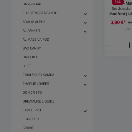
34
%
Pod - Mau
BASISGERÄTE
Nikotinsal
Geschmacksri
187 STRASSENBANDE
20mg | Paket
Maui Blast
| Ni
Pack
Stärke:
2
3,90 €*
ADALYA ALPHA
5,
Paketgröß
5,90
Packu
AL FAKHER
AL MASSIVA POD
Produkt
BAD CANDY
BAR JUICE
BLICE
CATALEYA BY SAMRA
CHARLIE LOVERS
DON CRISTO
DREAMLIKE LIQUIDS
EXPOD PRO
FLAVORIST
GRABIT