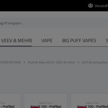
Versandf
, VEEV & MEHR)
VAPE
BIG PUFF VAPES
ESHISHASTORE
Pods & Akkus (ELFA, VEEV & mehr)
ELFA & kompatible
se beachten!
CLP-Hinweise beachten!
CLP-Hinweise beachten
70.4
SW55170.3
SW55170.2
- Prefilled
Keep It 100 - Prefilled
Keep It 100 - Prefilled