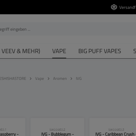
Versandf
, VEEV & MEHR)
VAPE
BIG PUFF VAPES
ESHISHASTORE
Vape
Aromen
IVG
se beachten!
CLP-Hinweise beachten!
CLP-Hinweise beachten
85.1
SW55685.2
SW55685.3
Raspberry -
IVG - Bubblegum -
IVG - Caribbean Crush 