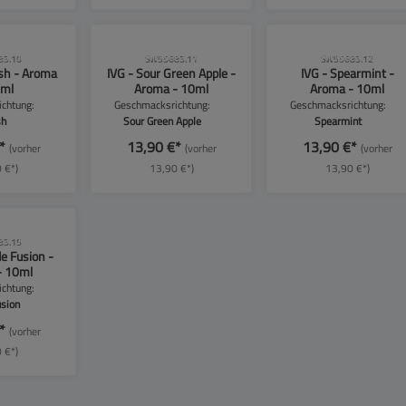
se beachten!
CLP-Hinweise beachten!
CLP-Hinweise beachten
85.10
SW55685.11
SW55685.12
ush - Aroma
IVG - Sour Green Apple -
IVG - Spearmint -
0ml
Aroma - 10ml
Aroma - 10ml
chtung:
Geschmacksrichtung:
Geschmacksrichtung:
sh
Sour Green Apple
Spearmint
€*
13,90 €*
13,90 €*
(vorher
(vorher
(vorher
 €*)
13,90 €*)
13,90 €*)
se beachten!
85.15
e Fusion -
- 10ml
chtung:
sion
€*
(vorher
 €*)