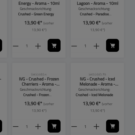
Energy - Aroma - 10ml
Lagoon - Aroma - 10ml
Geschmacksrichtung:
Geschmacksrichtung:
Crushed - Green Energy
Crushed - Paradise
Lagoon
13,90 €*
13,90 €*
(vorher
(vorher
13,90 €*)
13,90 €*)
benutze die Schaltflächen, um die Anzahl zu 
ten Wert ein oder benutze die Schaltflächen
l: Gib den gewünschten Wert ein oder benutz
Produkt Anzahl: Gib den gewünschten W
Produkt Anzahl: Gib
!
CLP-Hinweise beachten!
CLP-Hinweise beachten!
SW55685.4
SW55685.16
-
IVG - Crushed - Frozen
IVG - Crushed - Iced
Cherriers - Aroma -
Melonade - Aroma -
10ml
10ml
Geschmacksrichtung:
Geschmacksrichtung:
Crushed - Frozen
Crushed - Iced Melonade
Cherriers
13,90 €*
13,90 €*
(vorher
(vorher
13,90 €*)
13,90 €*)
benutze die Schaltflächen, um die Anzahl zu 
ten Wert ein oder benutze die Schaltflächen
l: Gib den gewünschten Wert ein oder benutz
Produkt Anzahl: Gib den gewünschten W
Produkt Anzahl: Gib