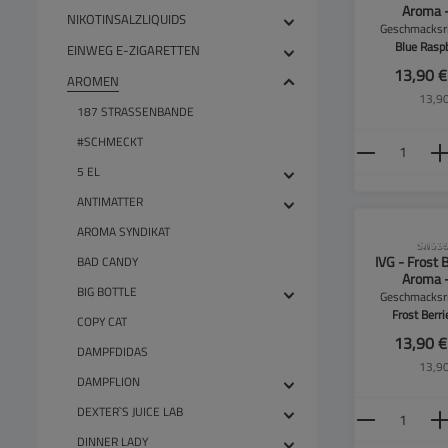
Aroma 
NIKOTINSALZLIQUIDS
Geschmacksri
Blue Rasp
EINWEG E-ZIGARETTEN
13,90 
AROMEN
13,90
187 STRASSENBANDE
Produkt
#SCHMECKT
5 EL
ANTIMATTER
AROMA SYNDIKAT
CLP-Hinwei
SW556
IVG - Frost B
BAD CANDY
Aroma 
BIG BOTTLE
Geschmacksri
Frost Berri
COPY CAT
13,90 
DAMPFDIDAS
13,90
DAMPFLION
Produkt
DEXTER`S JUICE LAB
DINNER LADY