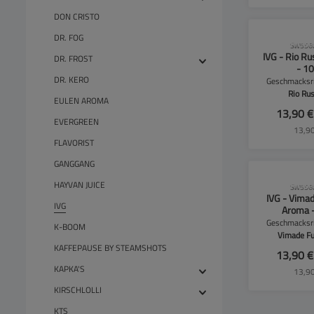
DON CRISTO
DR. FOG
CLP-Hinwei
SW556
IVG - Rio R
DR. FROST
- 1
DR. KERO
Geschmacksri
Rio Ru
EULEN AROMA
13,90 
EVERGREEN
13,90
FLAVORIST
GANGGANG
HAYVAN JUICE
CLP-Hinwei
SW556
IVG - Vimad
IVG
Aroma 
Geschmacksri
K-BOOM
Vimade Fu
KAFFEPAUSE BY STEAMSHOTS
13,90 
KAPKA'S
13,90
KIRSCHLOLLI
KTS