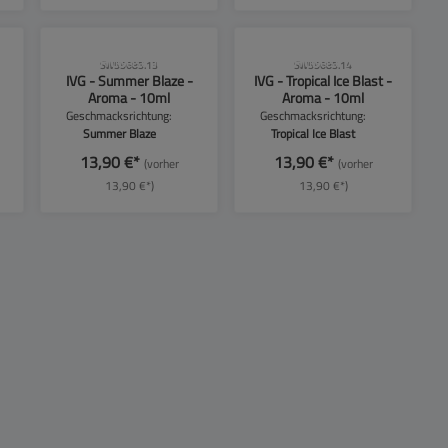
!
CLP-Hinweise beachten!
CLP-Hinweise beachten!
SW55685.13
SW55685.14
IVG - Summer Blaze -
IVG - Tropical Ice Blast -
Aroma - 10ml
Aroma - 10ml
Geschmacksrichtung:
Geschmacksrichtung:
Summer Blaze
Tropical Ice Blast
13,90 €*
13,90 €*
(vorher
(vorher
13,90 €*)
13,90 €*)