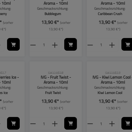
- 10ml
Aroma - 10ml
Aroma - 10ml
chtung:
Geschmacksrichtung:
Geschmacksrichtung:
berry
Bubblegum
Caribbean Crush
€*
13,90 €*
13,90 €*
(vorher
(vorher
(vorher
 €*)
13,90 €*)
13,90 €*)
 Anzahl: Gib den gewünschten Wert ein oder 
Produkt Anzahl: Gib den gewünsch
Produkt Anzah
se beachten!
CLP-Hinweise beachten!
CLP-Hinweise beachten
85.7
SW55685.8
SW55685.9
erries Ice -
IVG - Fruit Twist -
IVG - Kiwi Lemon Cool 
- 10ml
Aroma - 10ml
Aroma - 10ml
chtung:
Geschmacksrichtung:
Geschmacksrichtung:
es Ice
Fruit Twist
Kiwi Lemon Cool
€*
13,90 €*
13,90 €*
(vorher
(vorher
(vorher
 €*)
13,90 €*)
13,90 €*)
 Anzahl: Gib den gewünschten Wert ein oder 
Produkt Anzahl: Gib den gewünsch
Produkt Anzah