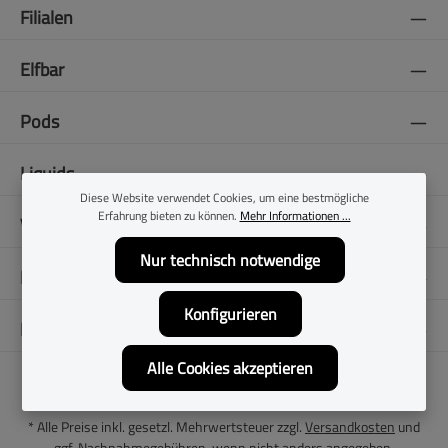
Filialen
Elfbar
Pods
Liquids
Diese Website verwendet Cookies, um eine bestmögliche
Erfahrung bieten zu können.
Mehr Informationen ...
Vapes
Nur technisch notwendige
E-Zigaretten
Konfigurieren
Folge uns
Alle Cookies akzeptieren
* Alle Preise inkl. gesetzl. Mehrwertsteuer zzgl.
Versandkosten
und
ggf. Nachnahmegebühren, wenn nicht anders angegeben.