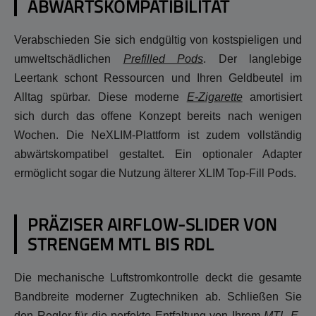
ABWÄRTSKOMPATIBILITÄT
Verabschieden Sie sich endgültig von kostspieligen und
umweltschädlichen
Prefilled Pods
. Der langlebige
Leertank schont Ressourcen und Ihren Geldbeutel im
Alltag spürbar. Diese moderne
E-Zigarette
amortisiert
sich durch das offene Konzept bereits nach wenigen
Wochen. Die NeXLIM-Plattform ist zudem vollständig
abwärtskompatibel gestaltet. Ein optionaler Adapter
ermöglicht sogar die Nutzung älterer XLIM Top-Fill Pods.
PRÄZISER AIRFLOW-SLIDER VON
STRENGEM MTL BIS RDL
Die mechanische Luftstromkontrolle deckt die gesamte
Bandbreite moderner Zugtechniken ab. Schließen Sie
den Regler für die perfekte Entfaltung von Ihrem
MTL E-