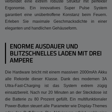
verbindet eine extrem robuste Struktur mit perfekter
Ergonomie. Ein innovatives Super Pulse System
garantiert eine unübertroffene Konstanz beim Feuern.
Erleben Sie maximale Geschmacksdichte in einer
eleganten und handlichen Gehäuseform.
ENORME AUSDAUER UND
BLITZSCHNELLES LADEN MIT DREI
AMPERE
Die Hardware bricht mit einem massiven 2000mAh Akku
alle Rekorde dieser Klasse. Dank des modernen 3A
Ultra-Fast-Charging ist das System extrem zügig
einsatzbereit. Nach nur 20 Minuten an der Steckdose ist
die Batterie zu 80 Prozent gefüllt. Ein multifunktionaler
Power-Button steuert alle Parameter wie Display-Themes