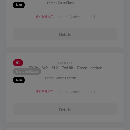
Farbe :
Color Clash
Neu
37,99 €*
39,95 €*
(vorher 39,95 €*)
Details
5
%
SW55584.5
OXVA - NeXLIM 2 - Pod Kit - Green Leather
Nicht verfügbar
Farbe :
Green Leather
Neu
37,99 €*
39,95 €*
(vorher 39,95 €*)
Details