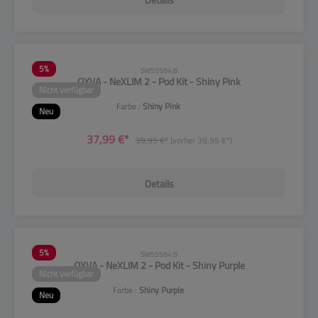
5
%
SW55584.8
OXVA - NeXLIM 2 - Pod Kit - Shiny Pink
Nicht verfügbar
Farbe :
Shiny Pink
Neu
37,99 €*
39,95 €*
(vorher 39,95 €*)
Details
5
%
SW55584.9
OXVA - NeXLIM 2 - Pod Kit - Shiny Purple
Nicht verfügbar
Farbe :
Shiny Purple
Neu