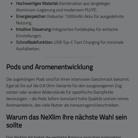
Hochwertiges Material:
Kombination aus langlebiger
Aluminium-Legierung und modernem PU/PC.
Energiespeicher:
Robuster 1500mAh Akku für ausgedehnte
Nutzung.
Intuitive Steuerung:
Integriertes Farbdisplay für einfache
Einstellungen.
Schnellladefunktion:
USB Typ-C Fast Charging für minimale
Ausfallzeiten.
Pods und Aromenentwicklung
Die zugehörigen Pods sind für ihren intensiven Geschmack bekannt.
Egal ob Sie auf die 0.8 Ohm Variante für den ausgewogenen Zug
setzen oder andere Widerstände für spezifische Dampfstile
bevorzugen – die Pods liefern konstant hohe Qualität und ein reines
Aromaerlebnis, das viele Nutzer als herausragend beschreiben.
Warum das NeXlim Ihre nächste Wahl sein
sollte
Das NeXlim Kit bietet die perfekte Balance zwischen kompakter