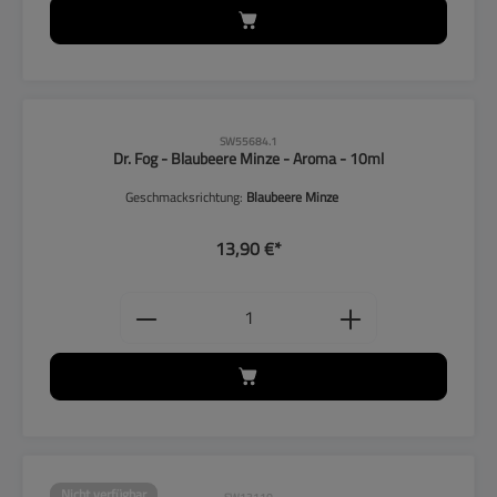
CLP-Hinweise beachten!
SW55684.1
Dr. Fog - Blaubeere Minze - Aroma - 10ml
Geschmacksrichtung:
Blaubeere Minze
13,90 €*
Produkt Anzahl: Gib den gewünschten
Nicht verfügbar