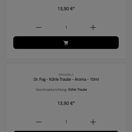
13,90 €*
Produkt Anzahl: Gib den gewünschten
CLP-Hinweise beachten!
SW55684.3
Dr. Fog - Kühle Traube - Aroma - 10ml
Geschmacksrichtung:
Kühle Traube
13,90 €*
Produkt Anzahl: Gib den gewünschten