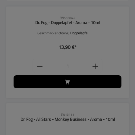
CLP-Hinweise beachten!
SW55684.2
Dr. Fog - Doppelapfel - Aroma - 10ml
Geschmacksrichtung:
Doppelapfel
13,90 €*
Produkt Anzahl: Gib den gewünschten
CLP-Hinweise beachten!
SW13111
Dr. Fog - All Stars - Monkey Business - Aroma - 10ml