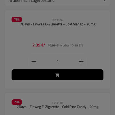
78
%
FS13106
7Days - Einweg E-Zigarette - Cold Mango - 20mg
2,39 €*
10,99 €*
(vorher 10,99 €*)
Produkt Anzahl: Gib den gewünschten
78
%
FS13110
7Days - Einweg E-Zigarette - Cold Pine Candy - 20mg