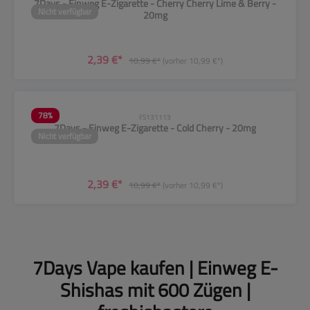
7Days - Einweg E-Zigarette - Cherry Cherry Lime & Berry -
Nicht verfügbar
20mg
2,39 €*
10,99 €*
(vorher 10,99 €*)
78
%
FS131113
7Days - Einweg E-Zigarette - Cold Cherry - 20mg
Nicht verfügbar
2,39 €*
10,99 €*
(vorher 10,99 €*)
7Days Vape kaufen | Einweg E-
Shishas mit 600 Zügen |