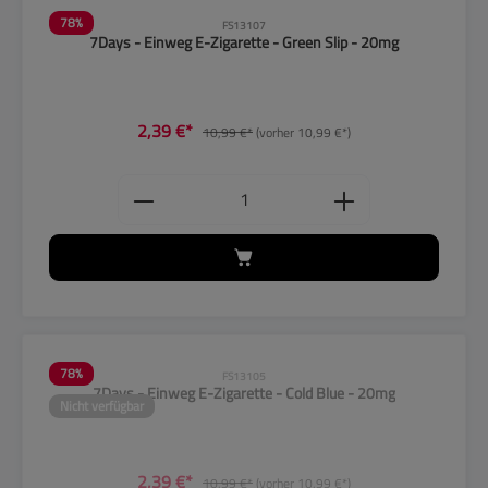
78
%
FS13107
7Days - Einweg E-Zigarette - Green Slip - 20mg
2,39 €*
10,99 €*
(vorher 10,99 €*)
Produkt Anzahl: Gib den gewünschten
78
%
FS13105
7Days - Einweg E-Zigarette - Cold Blue - 20mg
Nicht verfügbar
2,39 €*
10,99 €*
(vorher 10,99 €*)