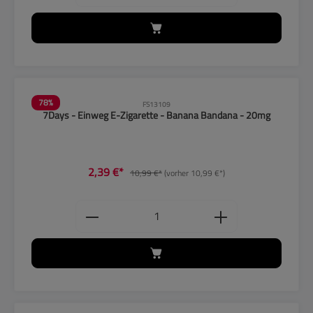
78
%
FS13109
7Days - Einweg E-Zigarette - Banana Bandana - 20mg
2,39 €*
10,99 €*
(vorher 10,99 €*)
Produkt Anzahl: Gib den gewünschten