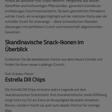
hinaus als absoluter Kult-Snack bekannt. Hergestellt aus besten
Kartoffeln und hochwertigen Pflanzenölen, garantiert Estrella ein
erstklassiges Geschmackserlebnis. Ob beim gemütlichen Filmabend
auf der Couch, als knackiges Highlight auf der nächsten Party oder als
schneller Snack für unterwegs – diese schwedischen Klassiker
überzeugen mit perfektem Crunch und meisterhaft abgestimmten
Gewürzen.
Skandinavische Snack-Ikonen im
Überblick
Entdecken Sie die beliebtesten Sorten aus dem Hause Estrella und
finden Sie Ihren neuen Lieblings-Crunch:
Kult-Kräuter-Flavor
Estrella Dill Chips
Die
Estrella Dill Chips
sind eine wahre Legende auf dem
skandinavischen Snackmarkt. Ihre charakteristische, breite Riffelung
sorgt nicht nur für ein Extra an Knusprigkeit bei jedem einzelnen
Bissen, sondern macht sie auch zum idealen Partner für cremige
Dips.