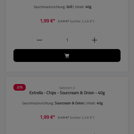
Geschmacksrichtung:
Grill
| Inhalt:
40g
1,99 €*
2,49 €*
(vorher 2,49 €*)
Produkt Anzahl: Gib den gewünschten
20
%
SW55551.3
Estrella - Chips - Sourcream & Onion - 40g
Geschmacksrichtung:
Sourcream & Onion
| Inhalt:
40g
1,99 €*
2,49 €*
(vorher 2,49 €*)
Produkt Anzahl: Gib den gewünschten