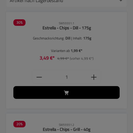
30
%
SW55551.1
Estrella - Chips - Dill - 175g
Geschmacksrichtung:
Dill
| Inhalt:
175g
Varianten ab
1,99 €*
3,49 €*
4,99 €*
(vorher 4,99 €*)
Produkt Anzahl: Gib den gewünschten
20
%
SW55551.2
Estrella - Chips - Grill - 40g