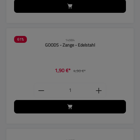
61
%
14984
GOODS - Zange - Edelstahl
1,90 €*
4,90 €*
Produkt Anzahl: Gib den gewünschten