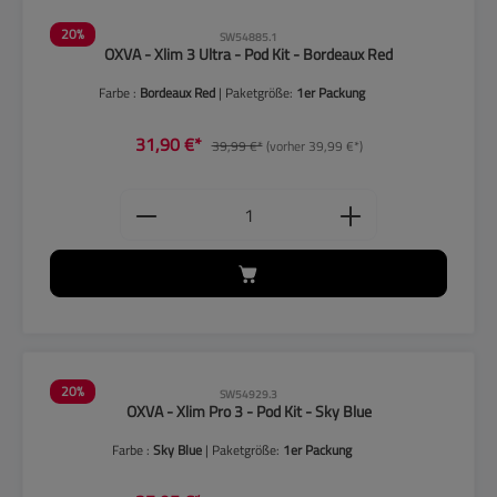
20
%
SW54885.1
OXVA - Xlim 3 Ultra - Pod Kit - Bordeaux Red
Farbe :
Bordeaux Red
| Paketgröße:
1er Packung
31,90 €*
39,99 €*
(vorher 39,99 €*)
Produkt Anzahl: Gib den gewünschten
20
%
SW54929.3
OXVA - Xlim Pro 3 - Pod Kit - Sky Blue
Farbe :
Sky Blue
| Paketgröße:
1er Packung