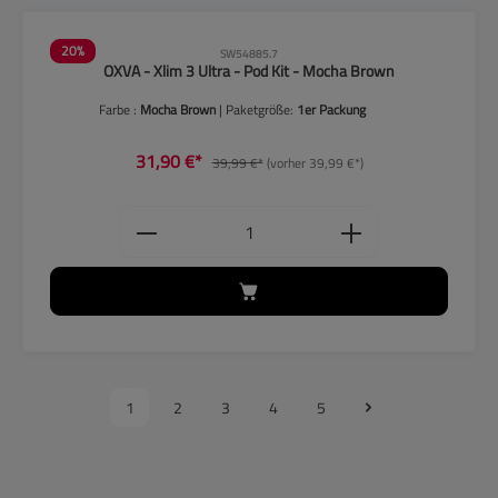
20
%
SW54885.7
OXVA - Xlim 3 Ultra - Pod Kit - Mocha Brown
Farbe :
Mocha Brown
| Paketgröße:
1er Packung
31,90 €*
39,99 €*
(vorher 39,99 €*)
Produkt Anzahl: Gib den gewünschten
1
2
3
4
5