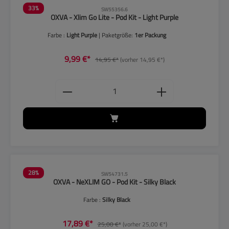
33
%
SW55356.6
OXVA - Xlim Go Lite - Pod Kit - Light Purple
Farbe :
Light Purple
| Paketgröße:
1er Packung
9,99 €*
14,95 €*
(vorher 14,95 €*)
Produkt Anzahl: Gib den gewünschten
28
%
SW54731.5
OXVA - NeXLIM GO - Pod Kit - Silky Black
Farbe :
Silky Black
17,89 €*
25,00 €*
(vorher 25,00 €*)