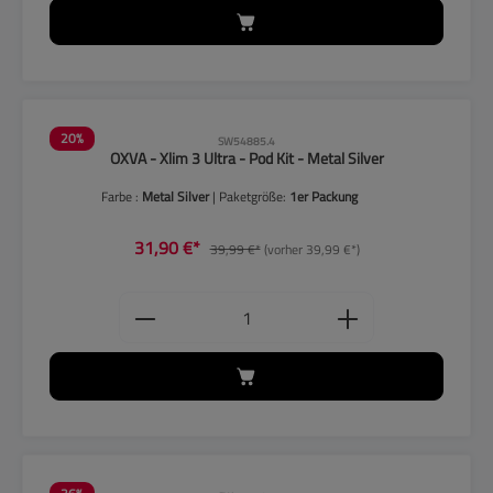
20
%
SW54885.4
OXVA - Xlim 3 Ultra - Pod Kit - Metal Silver
Farbe :
Metal Silver
| Paketgröße:
1er Packung
31,90 €*
39,99 €*
(vorher 39,99 €*)
Produkt Anzahl: Gib den gewünschten