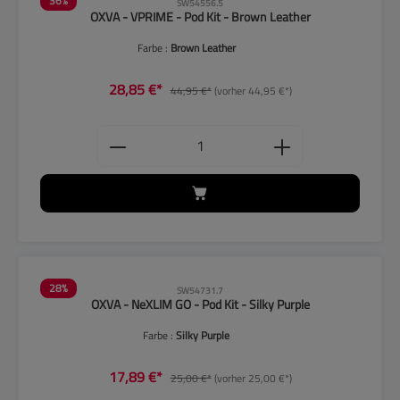
36
%
SW54556.5
OXVA - VPRIME - Pod Kit - Brown Leather
Farbe :
Brown Leather
28,85 €*
44,95 €*
(vorher 44,95 €*)
Produkt Anzahl: Gib den gewünschten
28
%
SW54731.7
OXVA - NeXLIM GO - Pod Kit - Silky Purple
Farbe :
Silky Purple
17,89 €*
25,00 €*
(vorher 25,00 €*)