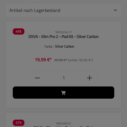
46
%
SW54554.17
OXVA - Xlim Pro 2 - Pod Kit - Silver Carbon
Farbe :
Silver Carbon
19,99 €*
36,90 €*
(vorher 36,90 €*)
Produkt Anzahl: Gib den gewünschten
37
%
SW54853.5