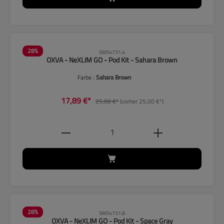
28
%
SW54731.4
OXVA - NeXLIM GO - Pod Kit - Sahara Brown
Farbe :
Sahara Brown
17,89 €*
25,00 €*
(vorher 25,00 €*)
Produkt Anzahl: Gib den gewünschten
28
%
SW54731.8
OXVA - NeXLIM GO - Pod Kit - Space Gray