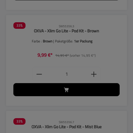
33
%
SW55356.3
OXVA - Xlim Go Lite - Pod Kit - Brown
Farbe :
Brown
| Paketgröße:
1er Packung
9,99 €*
14,95 €*
(vorher 14,95 €*)
Produkt Anzahl: Gib den gewünschten
33
%
SW55356.7
OXVA - Xlim Go Lite - Pod Kit - Mist Blue