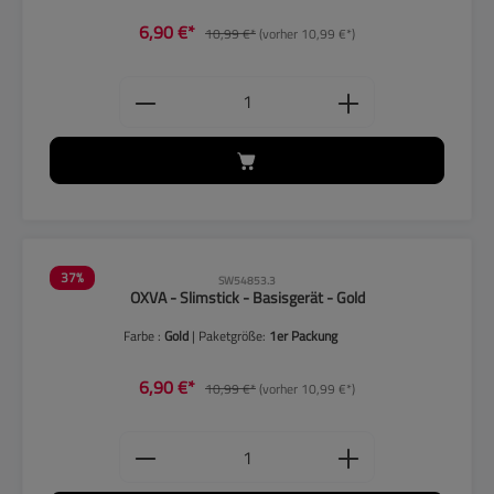
6,90 €*
10,99 €*
(vorher 10,99 €*)
Produkt Anzahl: Gib den gewünschten
37
%
SW54853.3
OXVA - Slimstick - Basisgerät - Gold
Farbe :
Gold
| Paketgröße:
1er Packung
6,90 €*
10,99 €*
(vorher 10,99 €*)
Produkt Anzahl: Gib den gewünschten