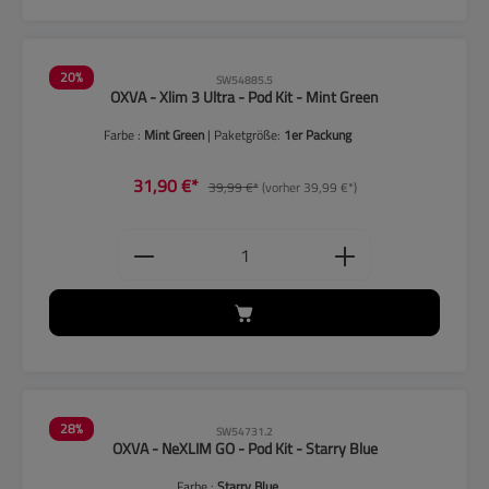
20
%
SW54885.5
OXVA - Xlim 3 Ultra - Pod Kit - Mint Green
Farbe :
Mint Green
| Paketgröße:
1er Packung
31,90 €*
39,99 €*
(vorher 39,99 €*)
Produkt Anzahl: Gib den gewünschten
28
%
SW54731.2
OXVA - NeXLIM GO - Pod Kit - Starry Blue
Farbe :
Starry Blue