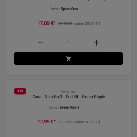
Farbe :
Space Gray
17,89 €*
25,00 €*
(vorher 25,00 €*)
Produkt Anzahl: Gib den gewünschten
31
%
SW54878.3
Oxva - Xlim Go 2 - Pod Kit - Green Ripple
Farbe :
Green Ripple
12,95 €*
18,90 €*
(vorher 18,90 €*)