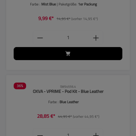
Farbe :
Mist Blue
| Paketgröße:
1er Packung
9,99 €*
14,95 €*
(vorher 14,95 €*)
Produkt Anzahl: Gib den gewünschten
36
%
SW54556.4
OXVA - VPRIME - Pod Kit - Blue Leather
Farbe :
Blue Leather
28,85 €*
44,95 €*
(vorher 44,95 €*)
Produkt Anzahl: Gib den gewünschten