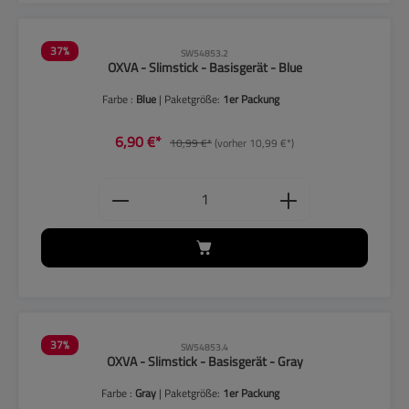
37
%
SW54853.2
OXVA - Slimstick - Basisgerät - Blue
Farbe :
Blue
| Paketgröße:
1er Packung
6,90 €*
10,99 €*
(vorher 10,99 €*)
Produkt Anzahl: Gib den gewünschten
37
%
SW54853.4
OXVA - Slimstick - Basisgerät - Gray
Farbe :
Gray
| Paketgröße:
1er Packung