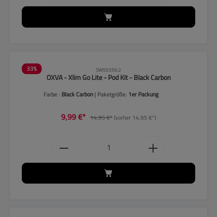
33
%
SW55356.2
OXVA - Xlim Go Lite - Pod Kit - Black Carbon
Farbe :
Black Carbon
| Paketgröße:
1er Packung
9,99 €*
14,95 €*
(vorher 14,95 €*)
Produkt Anzahl: Gib den gewünschten