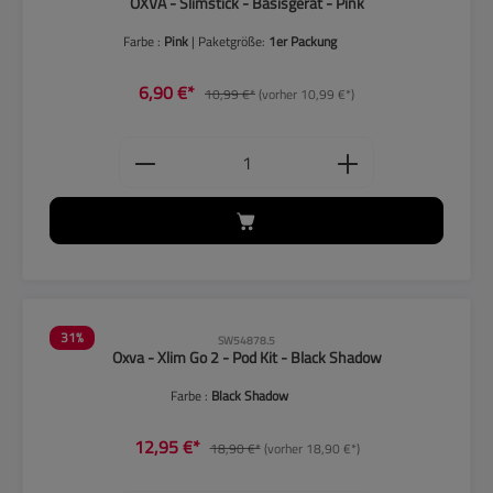
OXVA - Slimstick - Basisgerät - Pink
Farbe :
Pink
| Paketgröße:
1er Packung
6,90 €*
10,99 €*
(vorher 10,99 €*)
Produkt Anzahl: Gib den gewünschten
31
%
SW54878.5
Oxva - Xlim Go 2 - Pod Kit - Black Shadow
Farbe :
Black Shadow
12,95 €*
18,90 €*
(vorher 18,90 €*)