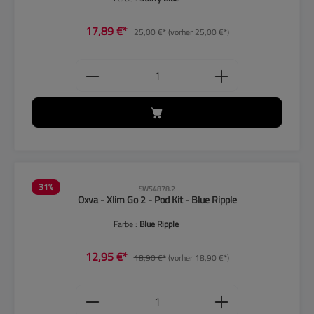
17,89 €*
25,00 €*
(vorher 25,00 €*)
Produkt Anzahl: Gib den gewünschten
31
%
SW54878.2
Oxva - Xlim Go 2 - Pod Kit - Blue Ripple
Farbe :
Blue Ripple
12,95 €*
18,90 €*
(vorher 18,90 €*)
Produkt Anzahl: Gib den gewünschten