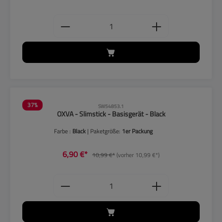
Produkt Anzahl: Gib den gewünschten
37
%
SW54853.1
OXVA - Slimstick - Basisgerät - Black
Farbe :
Black
| Paketgröße:
1er Packung
6,90 €*
10,99 €*
(vorher 10,99 €*)
Produkt Anzahl: Gib den gewünschten