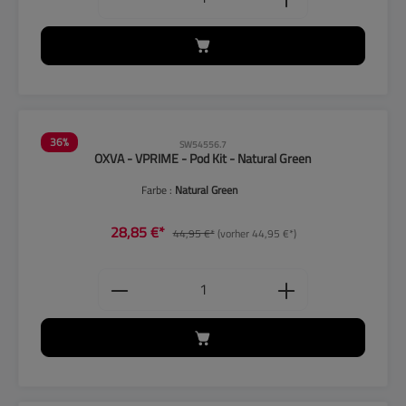
36
%
SW54556.7
OXVA - VPRIME - Pod Kit - Natural Green
Farbe :
Natural Green
28,85 €*
44,95 €*
(vorher 44,95 €*)
Produkt Anzahl: Gib den gewünschten