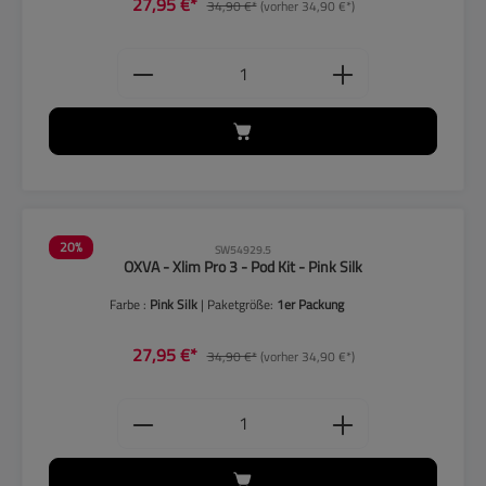
27,95 €*
34,90 €*
(vorher 34,90 €*)
Produkt Anzahl: Gib den gewünschten
20
%
SW54929.5
OXVA - Xlim Pro 3 - Pod Kit - Pink Silk
Farbe :
Pink Silk
| Paketgröße:
1er Packung
27,95 €*
34,90 €*
(vorher 34,90 €*)
Produkt Anzahl: Gib den gewünschten