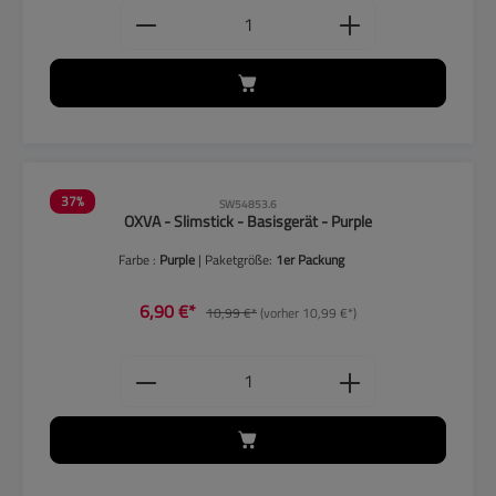
Produkt Anzahl: Gib den gewünschten
37
%
SW54853.6
OXVA - Slimstick - Basisgerät - Purple
Farbe :
Purple
| Paketgröße:
1er Packung
6,90 €*
10,99 €*
(vorher 10,99 €*)
Produkt Anzahl: Gib den gewünschten