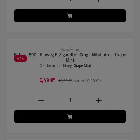
CLP-Hinweise beachten!
SW54791.10
Elfbar - 800 - Einweg E-Zigarette - 0mg - Nikotinfrei - Grape
41
%
Mint
Geschmacksrichtung:
Grape Mint
6,49 €*
10,99 €*
(vorher 10,99 €*)
Produkt Anzahl: Gib den gewünschten