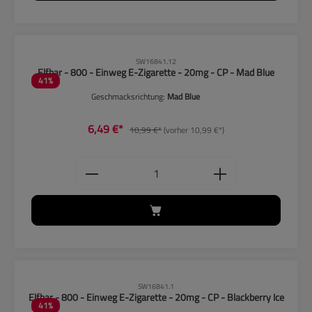
CLP-Hinweise beachten!
SW16841.12
Elfbar - 800 - Einweg E-Zigarette - 20mg - CP - Mad Blue
41
%
Geschmacksrichtung:
Mad Blue
6,49 €*
10,99 €*
(vorher 10,99 €*)
Produkt Anzahl: Gib den gewünschten
CLP-Hinweise beachten!
SW16841.1
Elfbar - 800 - Einweg E-Zigarette - 20mg - CP - Blackberry Ice
41
%