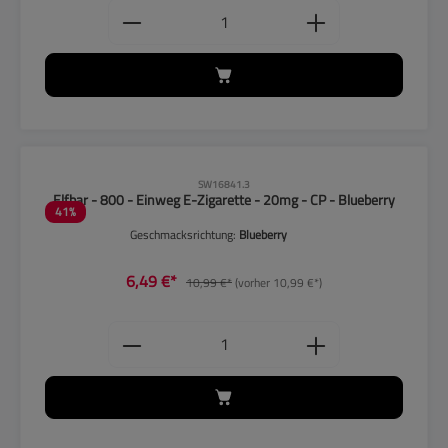
Produkt Anzahl: Gib den gewünschten
CLP-Hinweise beachten!
SW16841.3
Elfbar - 800 - Einweg E-Zigarette - 20mg - CP - Blueberry
41
%
Geschmacksrichtung:
Blueberry
6,49 €*
10,99 €*
(vorher 10,99 €*)
Produkt Anzahl: Gib den gewünschten