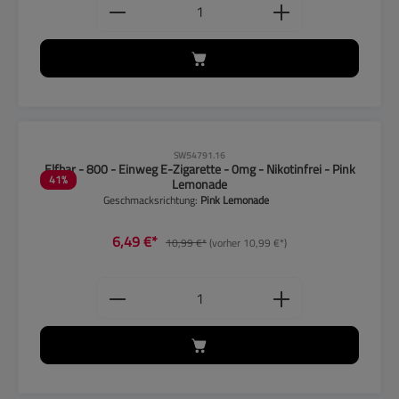
Produkt Anzahl: Gib den gewünschten
CLP-Hinweise beachten!
SW54791.16
Elfbar - 800 - Einweg E-Zigarette - 0mg - Nikotinfrei - Pink
41
%
Lemonade
Geschmacksrichtung:
Pink Lemonade
6,49 €*
10,99 €*
(vorher 10,99 €*)
Produkt Anzahl: Gib den gewünschten