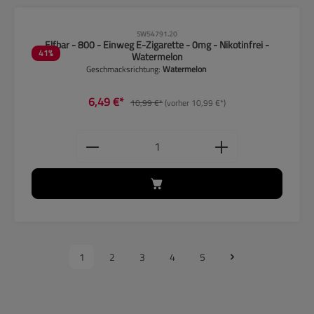
CLP-Hinweise beachten!
SW54791.20
Elfbar - 800 - Einweg E-Zigarette - 0mg - Nikotinfrei -
41
%
Watermelon
Geschmacksrichtung:
Watermelon
6,49 €*
10,99 €*
(vorher 10,99 €*)
Produkt Anzahl: Gib den gewünschten
1
2
3
4
5