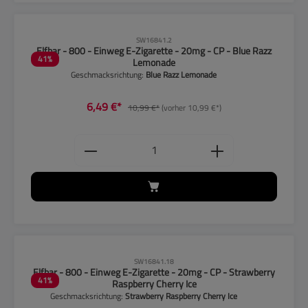
CLP-Hinweise beachten!
SW16841.2
Elfbar - 800 - Einweg E-Zigarette - 20mg - CP - Blue Razz
41
%
Lemonade
Geschmacksrichtung:
Blue Razz Lemonade
6,49 €*
10,99 €*
(vorher 10,99 €*)
Produkt Anzahl: Gib den gewünschten
CLP-Hinweise beachten!
SW16841.18
Elfbar - 800 - Einweg E-Zigarette - 20mg - CP - Strawberry
41
%
Raspberry Cherry Ice
Geschmacksrichtung:
Strawberry Raspberry Cherry Ice