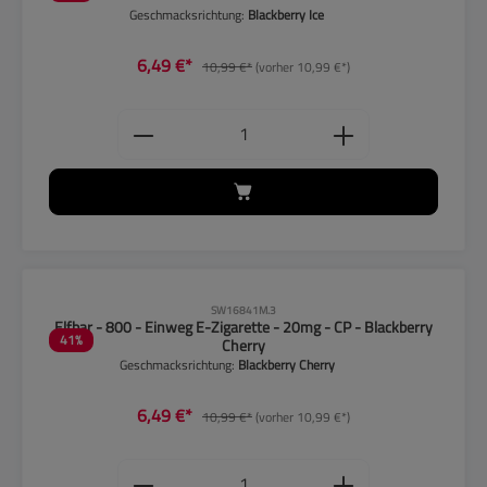
Geschmacksrichtung:
Blackberry Ice
6,49 €*
10,99 €*
(vorher 10,99 €*)
Produkt Anzahl: Gib den gewünschten
CLP-Hinweise beachten!
SW16841M.3
Elfbar - 800 - Einweg E-Zigarette - 20mg - CP - Blackberry
41
%
Cherry
Geschmacksrichtung:
Blackberry Cherry
6,49 €*
10,99 €*
(vorher 10,99 €*)
Produkt Anzahl: Gib den gewünschten