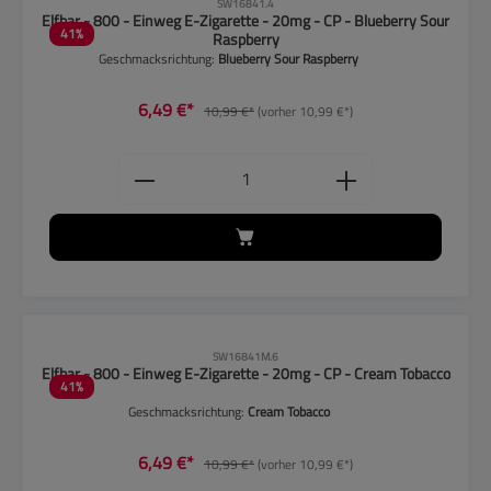
CLP-Hinweise beachten!
SW16841.4
Elfbar - 800 - Einweg E-Zigarette - 20mg - CP - Blueberry Sour
41
%
Raspberry
Geschmacksrichtung:
Blueberry Sour Raspberry
6,49 €*
10,99 €*
(vorher 10,99 €*)
Produkt Anzahl: Gib den gewünschten
CLP-Hinweise beachten!
SW16841M.6
Elfbar - 800 - Einweg E-Zigarette - 20mg - CP - Cream Tobacco
41
%
Geschmacksrichtung:
Cream Tobacco
6,49 €*
10,99 €*
(vorher 10,99 €*)