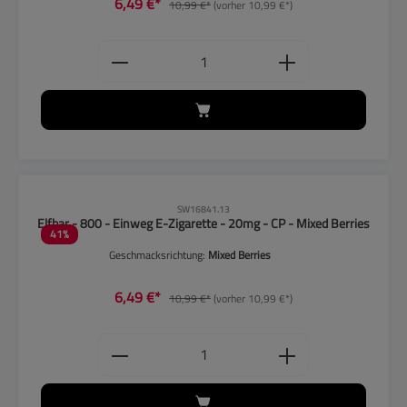
6,49 €*
10,99 €*
(vorher 10,99 €*)
Produkt Anzahl: Gib den gewünschten
CLP-Hinweise beachten!
SW16841.13
Elfbar - 800 - Einweg E-Zigarette - 20mg - CP - Mixed Berries
41
%
Geschmacksrichtung:
Mixed Berries
6,49 €*
10,99 €*
(vorher 10,99 €*)
Produkt Anzahl: Gib den gewünschten