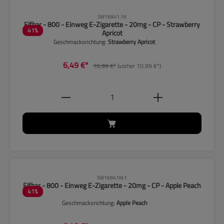
CLP-Hinweise beachten!
SW16841.16
Elfbar - 800 - Einweg E-Zigarette - 20mg - CP - Strawberry
41
%
Apricot
Geschmacksrichtung:
Strawberry Apricot
6,49 €*
10,99 €*
(vorher 10,99 €*)
Produkt Anzahl: Gib den gewünschten
CLP-Hinweise beachten!
SW16841M.1
Elfbar - 800 - Einweg E-Zigarette - 20mg - CP - Apple Peach
41
%
Geschmacksrichtung:
Apple Peach