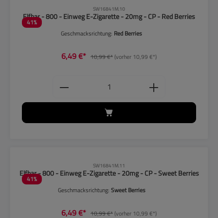
CLP-Hinweise beachten!
SW16841M.10
Elfbar - 800 - Einweg E-Zigarette - 20mg - CP - Red Berries
41
%
Geschmacksrichtung:
Red Berries
6,49 €*
10,99 €*
(vorher 10,99 €*)
Produkt Anzahl: Gib den gewünschten
CLP-Hinweise beachten!
SW16841M.11
Elfbar - 800 - Einweg E-Zigarette - 20mg - CP - Sweet Berries
41
%
Geschmacksrichtung:
Sweet Berries
6,49 €*
10,99 €*
(vorher 10,99 €*)