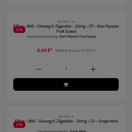
CLP-Hinweise beachten!
SW16841.10
Elfbar - 800 - Einweg E-Zigarette - 20mg - CP - Kiwi Passion
41
%
Fruit Guava
Geschmacksrichtung:
Kiwi Passion Fruit Guava
6,49 €*
10,99 €*
(vorher 10,99 €*)
Produkt Anzahl: Gib den gewünschten
CLP-Hinweise beachten!
SW16841.9
Elfbar - 800 - Einweg E-Zigarette - 20mg - CP - Grape Mint
41
%
Geschmacksrichtung:
Grape Mint