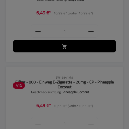
6,49 €*
10,99 €*
(vorher 10,99 €*)
Produkt Anzahl: Gib den gewünschten
CLP-Hinweise beachten!
SW16841M.9
Elfbar - 800 - Einweg E-Zigarette - 20mg - CP - Pineapple
41
%
Coconut
Geschmacksrichtung:
Pineapple Coconut
6,49 €*
10,99 €*
(vorher 10,99 €*)
Produkt Anzahl: Gib den gewünschten