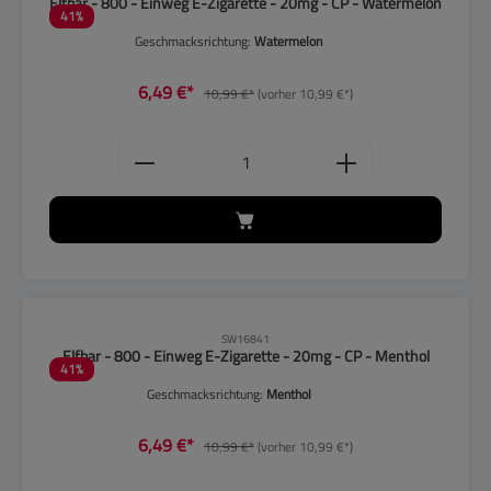
Elfbar - 800 - Einweg E-Zigarette - 20mg - CP - Watermelon
41
%
Geschmacksrichtung:
Watermelon
6,49 €*
10,99 €*
(vorher 10,99 €*)
Produkt Anzahl: Gib den gewünschten
CLP-Hinweise beachten!
SW16841
Elfbar - 800 - Einweg E-Zigarette - 20mg - CP - Menthol
41
%
Geschmacksrichtung:
Menthol
6,49 €*
10,99 €*
(vorher 10,99 €*)