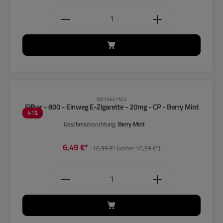
Produkt Anzahl: Gib den gewünschten
CLP-Hinweise beachten!
SW16841M.2
Elfbar - 800 - Einweg E-Zigarette - 20mg - CP - Berry Mint
41
%
Geschmacksrichtung:
Berry Mint
6,49 €*
10,99 €*
(vorher 10,99 €*)
Produkt Anzahl: Gib den gewünschten