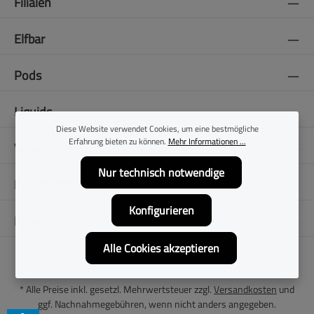
Filialen
Elfbar
Pods
Liquids
Diese Website verwendet Cookies, um eine bestmögliche
Erfahrung bieten zu können.
Mehr Informationen ...
Vapes
Nur technisch notwendige
E-Zigaretten
Konfigurieren
Folge uns
Alle Cookies akzeptieren
* Alle Preise inkl. gesetzl. Mehrwertsteuer zzgl.
Versandkosten
und
ggf. Nachnahmegebühren, wenn nicht anders angegeben.