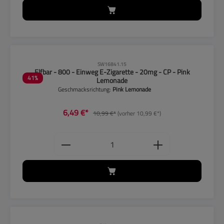
CLP-Hinweise beachten!
SW16841.15
Elfbar - 800 - Einweg E-Zigarette - 20mg - CP - Pink
41
%
Lemonade
Geschmacksrichtung:
Pink Lemonade
6,49 €*
10,99 €*
(vorher 10,99 €*)
Produkt Anzahl: Gib den gewünschten