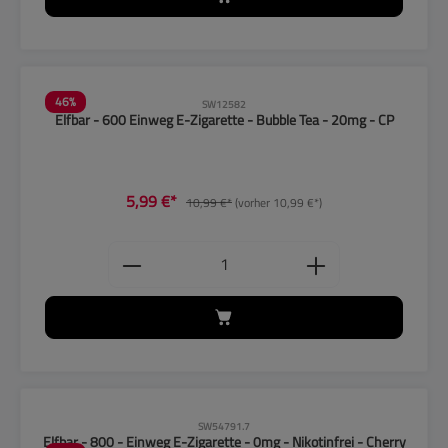
46
%
SW12582
Elfbar - 600 Einweg E-Zigarette - Bubble Tea - 20mg - CP
5,99 €*
10,99 €*
(vorher 10,99 €*)
Produkt Anzahl: Gib den gewünschten
CLP-Hinweise beachten!
SW54791.7
Elfbar - 800 - Einweg E-Zigarette - 0mg - Nikotinfrei - Cherry