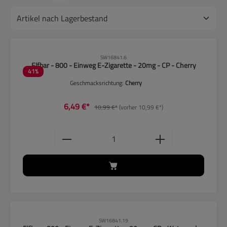
CLP-Hinweise beachten!
SW16841.6
Elfbar - 800 - Einweg E-Zigarette - 20mg - CP - Cherry
41
%
Geschmacksrichtung:
Cherry
6,49 €*
10,99 €*
(vorher 10,99 €*)
Produkt Anzahl: Gib den gewünschten
CLP-Hinweise beachten!
SW16841.19