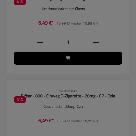
41
%
Geschmacksrichtung:
Cherry
6,49 €*
10,99 €*
(vorher 10,99 €*)
Produkt Anzahl: Gib den gewünschten
CLP-Hinweise beachten!
SW16841M.5
Elfbar - 800 - Einweg E-Zigarette - 20mg - CP - Cola
41
%
Geschmacksrichtung:
Cola
6,49 €*
10,99 €*
(vorher 10,99 €*)