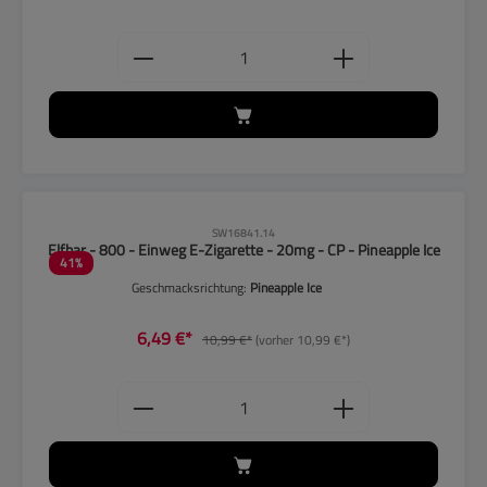
Produkt Anzahl: Gib den gewünschten
CLP-Hinweise beachten!
SW16841.14
Elfbar - 800 - Einweg E-Zigarette - 20mg - CP - Pineapple Ice
41
%
Geschmacksrichtung:
Pineapple Ice
6,49 €*
10,99 €*
(vorher 10,99 €*)
Produkt Anzahl: Gib den gewünschten