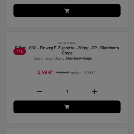
CLP-Hinweise beachten!
SW16841M.4
Elfbar - 800 - Einweg E-Zigarette - 20mg - CP - Blackberry
41
%
Grape
Geschmacksrichtung:
Blackberry Grape
6,49 €*
10,99 €*
(vorher 10,99 €*)
Produkt Anzahl: Gib den gewünschten