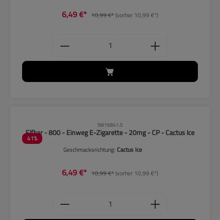
6,49 €*
10,99 €*
(vorher 10,99 €*)
Produkt Anzahl: Gib den gewünschten
CLP-Hinweise beachten!
SW16841.5
Elfbar - 800 - Einweg E-Zigarette - 20mg - CP - Cactus Ice
41
%
Geschmacksrichtung:
Cactus Ice
6,49 €*
10,99 €*
(vorher 10,99 €*)
Produkt Anzahl: Gib den gewünschten