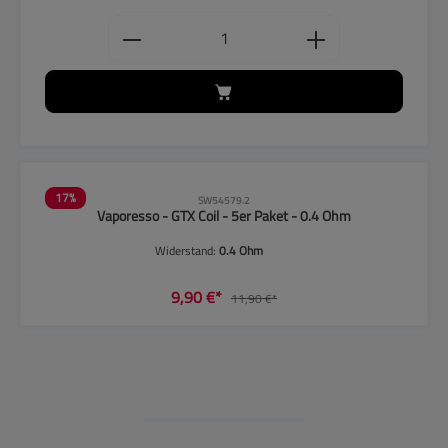
Produkt Anzahl: Gib den gewünschten
17
%
SW54579.2
Vaporesso - GTX Coil - 5er Paket - 0.4 Ohm
Widerstand:
0.4 Ohm
9,90 €*
11,90 €*