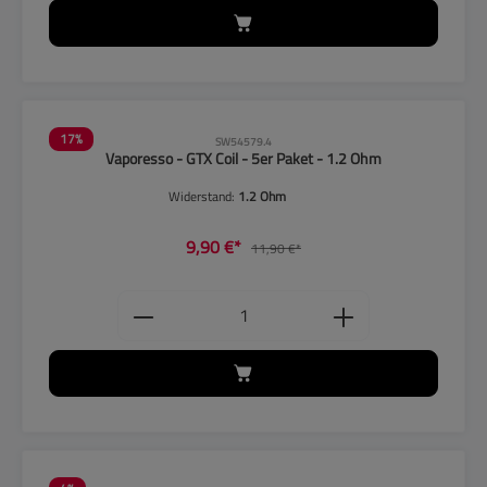
17
%
SW54579.4
Vaporesso - GTX Coil - 5er Paket - 1.2 Ohm
Widerstand:
1.2 Ohm
9,90 €*
11,90 €*
Produkt Anzahl: Gib den gewünschten