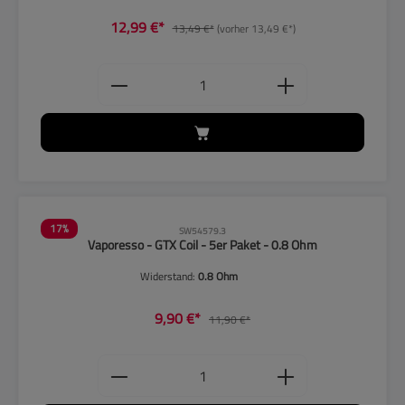
12,99 €*
13,49 €*
(vorher 13,49 €*)
Produkt Anzahl: Gib den gewünschten
17
%
SW54579.3
Vaporesso - GTX Coil - 5er Paket - 0.8 Ohm
Widerstand:
0.8 Ohm
9,90 €*
11,90 €*
Produkt Anzahl: Gib den gewünschten