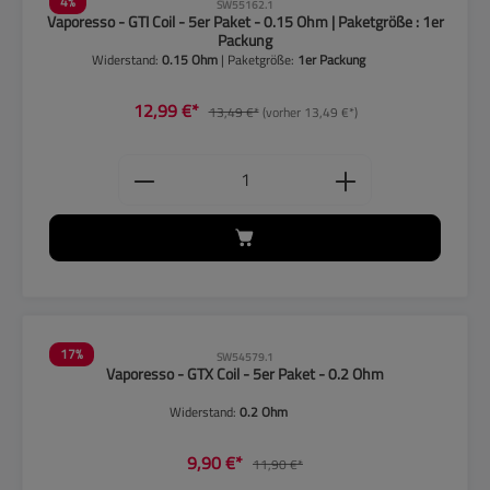
4
%
SW55162.1
Vaporesso - GTI Coil - 5er Paket - 0.15 Ohm | Paketgröße : 1er
Packung
Widerstand:
0.15 Ohm
| Paketgröße:
1er Packung
12,99 €*
13,49 €*
(vorher 13,49 €*)
Produkt Anzahl: Gib den gewünschten
17
%
SW54579.1
Vaporesso - GTX Coil - 5er Paket - 0.2 Ohm
Widerstand:
0.2 Ohm
9,90 €*
11,90 €*