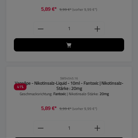
5,89 €*
9,99 €*
(vorher 9,99 €*)
Produkt Anzahl: Gib den gewünschten
CLP-Hinweise beachten!
SW54545.16
VapeApe - Nikotinsalz-Liquid - 10ml - Fantoxic | Nikotinsalz-
41
%
Stärke : 20mg
Geschmacksrichtung:
Fantoxic
| Nikotinsalz-Stärke:
20mg
5,89 €*
9,99 €*
(vorher 9,99 €*)
Produkt Anzahl: Gib den gewünschten