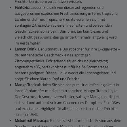
Fruchterlebnis sehr zu schätzen wissen.
Fantoxic:
Lassen Sie sich von dieser aufregenden und
ausgesprochen exotischen Fruchtmischung in ferne tropische
Länder entführen. Tropische Früchte vereinen sich mit
spritzigen Zitrusnoten zu einem lebhaften und belebenden
Geschmackserlebnis beim Dampfen. Ein komplexes und
vielschichtiges Aroma, das garantiert niemals langweilig wird
im Verdampfer.
Lemon Drink:
Der ultimative Durstlöscher für Ihre E-Zigarette –
der authentische Geschmack eines spritzigen
Zitronengetränks. Erfrischend säuerlich und gleichzeitig
angenehm süß, perfekt nicht nur für heiße Sommertage
bestens geeignet. Dieses Liquid weckt die Lebensgeister und
sorgt für einen klaren Kopf und Frische.
Mango Tropical:
Holen Sie sich das pure Urlaubsfeeling direkt in
Ihren Verdampfer mit diesem tropischen Mango-Traum Liquid.
Der Geschmack sonnenverwöhnter, saftiger Mangos entfaltet
sich voll und authentisch am Gaumen des Dampfers. Ein süßes
und exotisches Highlight für alle Liebhaber tropischer Früchte
aus aller Welt.
Melonfruit Maracuja:
Eine äußerst harmonische Fusion aus dem
Geschmack saftiger, süßer Melone und der exotischen Säure