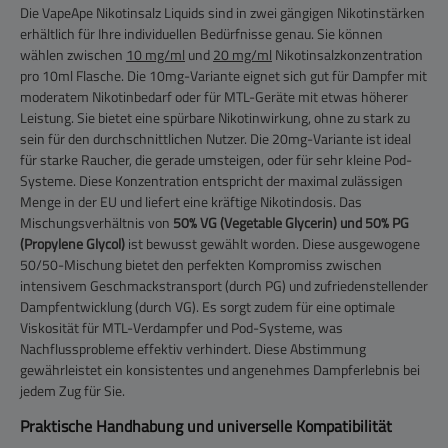
Die VapeApe Nikotinsalz Liquids sind in zwei gängigen Nikotinstärken
erhältlich für Ihre individuellen Bedürfnisse genau. Sie können
wählen zwischen
10 mg/ml
und
20 mg/ml
Nikotinsalzkonzentration
pro 10ml Flasche. Die 10mg-Variante eignet sich gut für Dampfer mit
moderatem Nikotinbedarf oder für MTL-Geräte mit etwas höherer
Leistung. Sie bietet eine spürbare Nikotinwirkung, ohne zu stark zu
sein für den durchschnittlichen Nutzer. Die 20mg-Variante ist ideal
für starke Raucher, die gerade umsteigen, oder für sehr kleine Pod-
Systeme. Diese Konzentration entspricht der maximal zulässigen
Menge in der EU und liefert eine kräftige Nikotindosis. Das
Mischungsverhältnis von
50% VG (Vegetable Glycerin) und 50% PG
(Propylene Glycol)
ist bewusst gewählt worden. Diese ausgewogene
50/50-Mischung bietet den perfekten Kompromiss zwischen
intensivem Geschmackstransport (durch PG) und zufriedenstellender
Dampfentwicklung (durch VG). Es sorgt zudem für eine optimale
Viskosität für MTL-Verdampfer und Pod-Systeme, was
Nachflussprobleme effektiv verhindert. Diese Abstimmung
gewährleistet ein konsistentes und angenehmes Dampferlebnis bei
jedem Zug für Sie.
Praktische Handhabung und universelle Kompatibilität