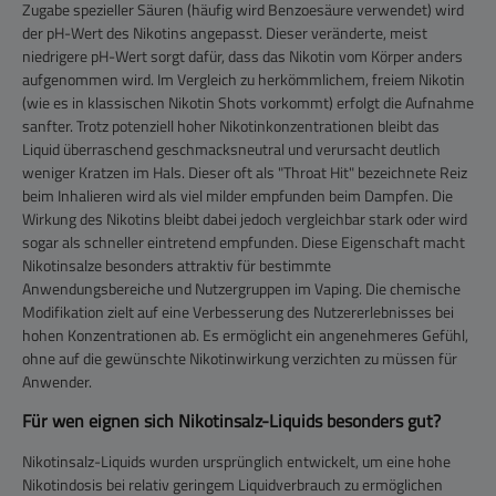
Zugabe spezieller Säuren (häufig wird Benzoesäure verwendet) wird
der pH-Wert des Nikotins angepasst. Dieser veränderte, meist
niedrigere pH-Wert sorgt dafür, dass das Nikotin vom Körper anders
aufgenommen wird. Im Vergleich zu herkömmlichem, freiem Nikotin
(wie es in klassischen Nikotin Shots vorkommt) erfolgt die Aufnahme
sanfter. Trotz potenziell hoher Nikotinkonzentrationen bleibt das
Liquid überraschend geschmacksneutral und verursacht deutlich
weniger Kratzen im Hals. Dieser oft als "Throat Hit" bezeichnete Reiz
beim Inhalieren wird als viel milder empfunden beim Dampfen. Die
Wirkung des Nikotins bleibt dabei jedoch vergleichbar stark oder wird
sogar als schneller eintretend empfunden. Diese Eigenschaft macht
Nikotinsalze besonders attraktiv für bestimmte
Anwendungsbereiche und Nutzergruppen im Vaping. Die chemische
Modifikation zielt auf eine Verbesserung des Nutzererlebnisses bei
hohen Konzentrationen ab. Es ermöglicht ein angenehmeres Gefühl,
ohne auf die gewünschte Nikotinwirkung verzichten zu müssen für
Anwender.
Für wen eignen sich Nikotinsalz-Liquids besonders gut?
Nikotinsalz-Liquids wurden ursprünglich entwickelt, um eine hohe
Nikotindosis bei relativ geringem Liquidverbrauch zu ermöglichen