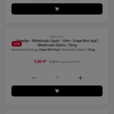
CLP-Hinweise beachten!
SW54545.5
VapeApe - Nikotinsalz-Liquid - 10ml - Grape Mint Açaí |
41
%
Nikotinsalz-Stärke : 10mg
Geschmacksrichtung:
Grape Mint Açaí
| Nikotinsalz-Stärke:
10mg
5,89 €*
9,99 €*
(vorher 9,99 €*)
Produkt Anzahl: Gib den gewünschten