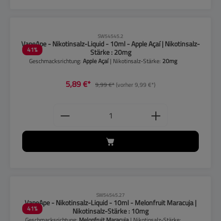
CLP-Hinweise beachten!
SW54545.2
VapeApe - Nikotinsalz-Liquid - 10ml - Apple Açaí | Nikotinsalz-
41
%
Stärke : 20mg
Geschmacksrichtung:
Apple Açaí
| Nikotinsalz-Stärke:
20mg
5,89 €*
9,99 €*
(vorher 9,99 €*)
Produkt Anzahl: Gib den gewünschten
CLP-Hinweise beachten!
SW54545.27
VapeApe - Nikotinsalz-Liquid - 10ml - Melonfruit Maracuja |
41
%
Nikotinsalz-Stärke : 10mg
Geschmacksrichtung:
Melonfruit Maracuja
| Nikotinsalz-Stärke: