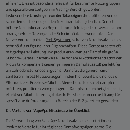
effizient. Dies ist besonders relevant für bestimmte Nutzergruppen
und spezielle Gerätetypen im Vaping-Bereich geworden.
Insbesondere
Umsteiger von der Tabakzigarette
profitieren von der
schnellen und befriedigenden Nikotinanflutung deutlich. Der oft
höhere Nikotinbedarf zu Beginn kann effektiv gedeckt werden, ohne
unangenehme Reizungen der Schleimhäute hervorzurufen. Auch
Nutzer von kompakten
Pod-Systemen
schätzen Nikotinsalz-Liquids
sehr häufig aufgrund ihrer Eigenschaften. Diese Geräte arbeiten oft
mit geringerer Leistung und produzieren weniger Dampf als große
Subohm-Geräte üblicherweise. Die höhere Nikotinkonzentration der
Nic Salts kompensiert diesen geringeren Dampfausstoß perfekt für
ein zufriedenstellendes Ergebnis. Dampfer, die generell einen
sanfteren Throat Hit bevorzugen, finden hier ebenfalls eine ideale
Alternative zu Freebase-Nikotin. Menschen, die diskret dampfen
möchten, profitieren vom geringeren Dampfvolumen bei gleichzeitig
effektiver Nikotinlieferung dadurch. Es ist eine moderne Lösung für
spezifische Anforderungen im Bereich der E-Zigaretten geworden.
Die Vorteile von VapeApe Nikotinsalz im Überblick
Die Verwendung von VapeApe Nikotinsalz Liquids bietet Ihnen
konkrete Vorteile für Ihr tägliches Dampfvergnügen gerne. Sie