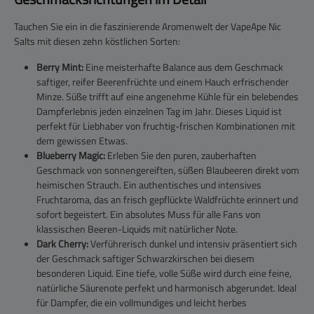
Tauchen Sie ein in die faszinierende Aromenwelt der VapeApe Nic
Salts mit diesen zehn köstlichen Sorten:
Berry Mint:
Eine meisterhafte Balance aus dem Geschmack
saftiger, reifer Beerenfrüchte und einem Hauch erfrischender
Minze. Süße trifft auf eine angenehme Kühle für ein belebendes
Dampferlebnis jeden einzelnen Tag im Jahr. Dieses Liquid ist
perfekt für Liebhaber von fruchtig-frischen Kombinationen mit
dem gewissen Etwas.
Blueberry Magic:
Erleben Sie den puren, zauberhaften
Geschmack von sonnengereiften, süßen Blaubeeren direkt vom
heimischen Strauch. Ein authentisches und intensives
Fruchtaroma, das an frisch gepflückte Waldfrüchte erinnert und
sofort begeistert. Ein absolutes Muss für alle Fans von
klassischen Beeren-Liquids mit natürlicher Note.
Dark Cherry:
Verführerisch dunkel und intensiv präsentiert sich
der Geschmack saftiger Schwarzkirschen bei diesem
besonderen Liquid. Eine tiefe, volle Süße wird durch eine feine,
natürliche Säurenote perfekt und harmonisch abgerundet. Ideal
für Dampfer, die ein vollmundiges und leicht herbes