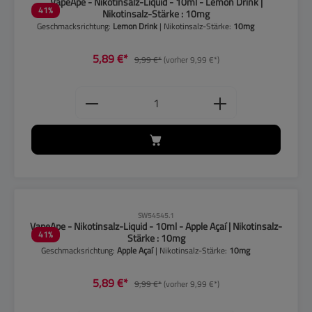
VapeApe - Nikotinsalz-Liquid - 10ml - Lemon Drink |
41
%
Nikotinsalz-Stärke : 10mg
Geschmacksrichtung:
Lemon Drink
| Nikotinsalz-Stärke:
10mg
5,89 €*
9,99 €*
(vorher 9,99 €*)
Produkt Anzahl: Gib den gewünschten
CLP-Hinweise beachten!
SW54545.1
VapeApe - Nikotinsalz-Liquid - 10ml - Apple Açaí | Nikotinsalz-
41
%
Stärke : 10mg
Geschmacksrichtung:
Apple Açaí
| Nikotinsalz-Stärke:
10mg
5,89 €*
9,99 €*
(vorher 9,99 €*)