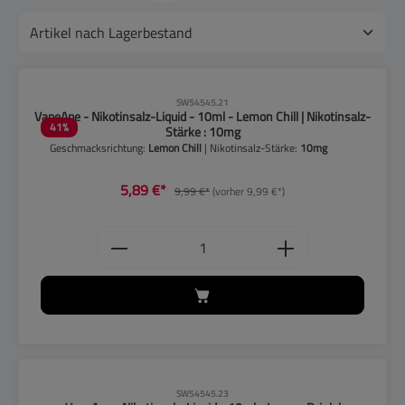
CLP-Hinweise beachten!
SW54545.21
VapeApe - Nikotinsalz-Liquid - 10ml - Lemon Chill | Nikotinsalz-
41
%
Stärke : 10mg
Geschmacksrichtung:
Lemon Chill
| Nikotinsalz-Stärke:
10mg
5,89 €*
9,99 €*
(vorher 9,99 €*)
Produkt Anzahl: Gib den gewünschten
CLP-Hinweise beachten!
SW54545.23