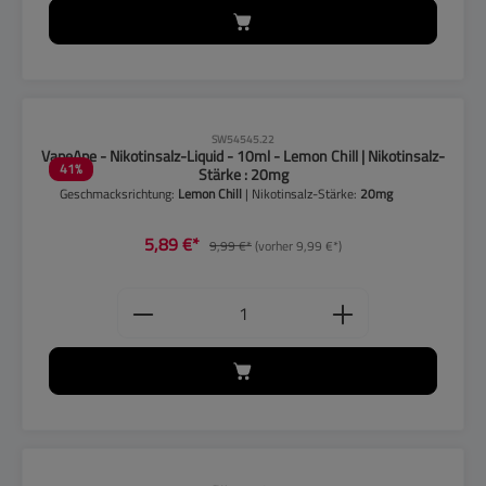
CLP-Hinweise beachten!
SW54545.22
VapeApe - Nikotinsalz-Liquid - 10ml - Lemon Chill | Nikotinsalz-
41
%
Stärke : 20mg
Geschmacksrichtung:
Lemon Chill
| Nikotinsalz-Stärke:
20mg
5,89 €*
9,99 €*
(vorher 9,99 €*)
Produkt Anzahl: Gib den gewünschten