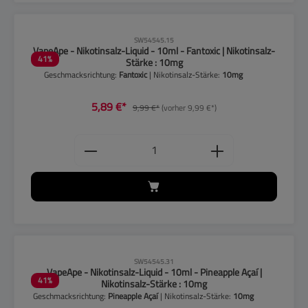
CLP-Hinweise beachten!
SW54545.15
VapeApe - Nikotinsalz-Liquid - 10ml - Fantoxic | Nikotinsalz-
41
%
Stärke : 10mg
Geschmacksrichtung:
Fantoxic
| Nikotinsalz-Stärke:
10mg
5,89 €*
9,99 €*
(vorher 9,99 €*)
Produkt Anzahl: Gib den gewünschten
CLP-Hinweise beachten!
SW54545.31
VapeApe - Nikotinsalz-Liquid - 10ml - Pineapple Açaí |
41
%
Nikotinsalz-Stärke : 10mg
Geschmacksrichtung:
Pineapple Açaí
| Nikotinsalz-Stärke:
10mg