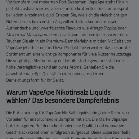
Verdampfern und modernen Pod-Systemen. VapeApe steht für ein
perfekt ausbalanciertes, aber dennoch kraftvolles Geschmacksprofil
bei jedem einzelnen Liquid. Erleben Sie, wie sich die vielschichtigen
Noten bereits beim ersten Zug voll entfalten können müssen.
Authentische und unverfälschte Flavours wie
Mango Tropical
oder
Melonfruit Maracuja
warten darauf, von Ihnen entdeckt zu werden.
Tauchen Sie ein in ein Premium-Dampferlebnis mit den Nic Salts von
VapeApe jetzt hier online. Diese Produktlinie erweitert das bekannte
Sortiment um eine wichtige Komponente für viele Nutzer heutzutage.
Die sorgfältige Abstimmung der Inhaltsstoffe gewährleistet eine
hohe Verträglichkeit und ein pures Aroma. Genießen Sie die
gewohnte VapeApe Qualität in einer neuen, modernen
Darreichungsform für Ihr Gerät.
Warum VapeApe Nikotinsalz Liquids
wählen? Das besondere Dampferlebnis
Die Entscheidung für VapeApe Nic Salt Liquids bringt eine Reihe von
Vorteilen für anspruchsvolle Dampfer mit sich. Die Marke VapeApe
hat ihren guten Ruf durch kontinuierliche Qualität und innovative
Geschmackskreationen erfolgreich aufgebaut. Diese Expertise fließt
nun direkt in die Nikotinsalz-Liquid-Serie ein für höchsten Genuss im