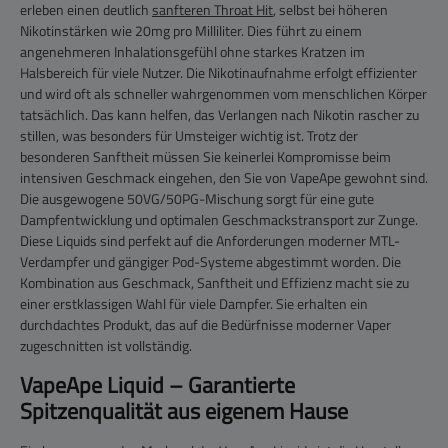
erleben einen deutlich
sanfteren Throat Hit
, selbst bei höheren
Nikotinstärken wie 20mg pro Milliliter. Dies führt zu einem
angenehmeren Inhalationsgefühl ohne starkes Kratzen im
Halsbereich für viele Nutzer. Die Nikotinaufnahme erfolgt effizienter
und wird oft als schneller wahrgenommen vom menschlichen Körper
tatsächlich. Das kann helfen, das Verlangen nach Nikotin rascher zu
stillen, was besonders für Umsteiger wichtig ist. Trotz der
besonderen Sanftheit müssen Sie keinerlei Kompromisse beim
intensiven Geschmack eingehen, den Sie von VapeApe gewohnt sind.
Die ausgewogene 50VG/50PG-Mischung sorgt für eine gute
Dampfentwicklung und optimalen Geschmackstransport zur Zunge.
Diese Liquids sind perfekt auf die Anforderungen moderner MTL-
Verdampfer und gängiger Pod-Systeme abgestimmt worden. Die
Kombination aus Geschmack, Sanftheit und Effizienz macht sie zu
einer erstklassigen Wahl für viele Dampfer. Sie erhalten ein
durchdachtes Produkt, das auf die Bedürfnisse moderner Vaper
zugeschnitten ist vollständig.
VapeApe Liquid – Garantierte
Spitzenqualität aus eigenem Hause