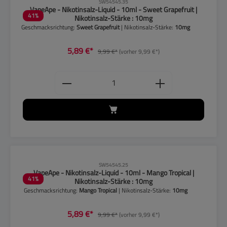
CLP-Hinweise beachten!
SW54545.35
VapeApe - Nikotinsalz-Liquid - 10ml - Sweet Grapefruit |
41
%
Nikotinsalz-Stärke : 10mg
Geschmacksrichtung:
Sweet Grapefruit
| Nikotinsalz-Stärke:
10mg
5,89 €*
9,99 €*
(vorher 9,99 €*)
Produkt Anzahl: Gib den gewünschten
CLP-Hinweise beachten!
SW54545.25
VapeApe - Nikotinsalz-Liquid - 10ml - Mango Tropical |
41
%
Nikotinsalz-Stärke : 10mg
Geschmacksrichtung:
Mango Tropical
| Nikotinsalz-Stärke:
10mg
5,89 €*
9,99 €*
(vorher 9,99 €*)