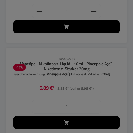
Produkt Anzahl: Gib den gewünschten
CLP-Hinweise beachten!
SW54545.32
VapeApe - Nikotinsalz-Liquid - 10ml - Pineapple Açaí |
41
%
Nikotinsalz-Stärke : 20mg
Geschmacksrichtung:
Pineapple Açaí
| Nikotinsalz-Stärke:
20mg
5,89 €*
9,99 €*
(vorher 9,99 €*)
Produkt Anzahl: Gib den gewünschten