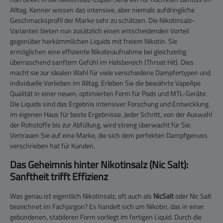
Alltag. Kenner wissen das intensive, aber niemals aufdringliche
Geschmacksprofil der Marke sehr zu schätzen. Die Nikotinsalz-
Varianten bieten nun zusätzlich einen entscheidenden Vorteil
gegenüber herkömmlichen Liquids mit freiem Nikotin. Sie
ermöglichen eine effiziente Nikotinaufnahme bei gleichzeitig
überraschend sanftem Gefühl im Halsbereich (Throat Hit). Dies
macht sie zur idealen Wahl für viele verschiedene Dampfertypen und
individuelle Vorlieben im Alltag. Erleben Sie die bewährte VapeApe
Qualität in einer neuen, optimierten Form für Pods und MTL-Geräte.
Die Liquids sind das Ergebnis intensiver Forschung und Entwicklung
im eigenen Haus für beste Ergebnisse. Jeder Schritt, von der Auswahl
der Rohstoffe bis zur Abfüllung, wird streng überwacht für Sie.
Vertrauen Sie auf eine Marke, die sich dem perfekten Dampfgenuss
verschrieben hat für Kunden.
Das Geheimnis hinter Nikotinsalz (Nic Salt):
Sanftheit trifft Effizienz
Was genau ist eigentlich Nikotinsalz, oft auch als
NicSalt
oder Nic Salt
bezeichnet im Fachjargon? Es handelt sich um Nikotin, das in einer
gebundenen, stabileren Form vorliegt im fertigen Liquid. Durch die