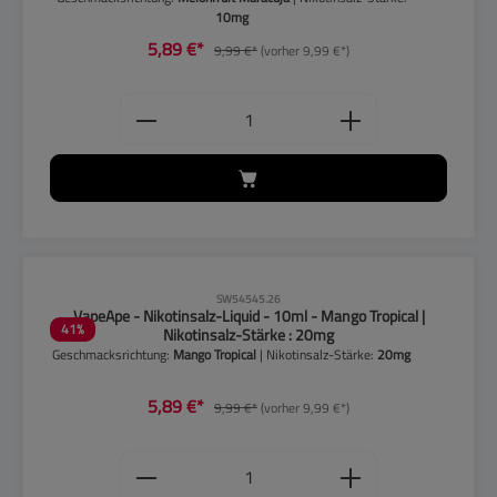
10mg
5,89 €*
9,99 €*
(vorher 9,99 €*)
Produkt Anzahl: Gib den gewünschten
CLP-Hinweise beachten!
SW54545.26
VapeApe - Nikotinsalz-Liquid - 10ml - Mango Tropical |
41
%
Nikotinsalz-Stärke : 20mg
Geschmacksrichtung:
Mango Tropical
| Nikotinsalz-Stärke:
20mg
5,89 €*
9,99 €*
(vorher 9,99 €*)
Produkt Anzahl: Gib den gewünschten