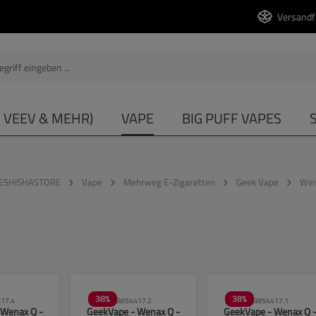
Versandf
, VEEV & MEHR)
VAPE
BIG PUFF VAPES
ESHISHASTORE
Vape
Mehrweg E-Zigaretten
Geek Vape
Wen
38
%
38
%
17.4
SW54417.2
SW54417.1
 Wenax Q -
GeekVape - Wenax Q -
GeekVape - Wenax Q 