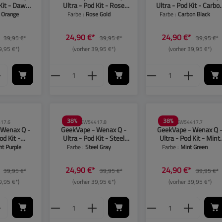
 Kit - Dawn
Ultra - Pod Kit - Rose
Ultra - Pod Kit - Carbo
nge
Gold
Black
 Orange
Farbe :
Rose Gold
Farbe :
Carbon Black
*
24,90 €*
24,90 €*
39,95 €*
39,95 €*
39,95 €*
9,95 €*)
(vorher 39,95 €*)
(vorher 39,95 €*)
 Anzahl: Gib den gewünschten Wert ein oder 
Produkt Anzahl: Gib den gewünsch
Produkt Anzah
38
%
38
%
17.6
SW54417.8
SW54417.7
 Wenax Q -
GeekVape - Wenax Q -
GeekVape - Wenax Q 
od Kit -
Ultra - Pod Kit - Steel
Ultra - Pod Kit - Mint
 Purple
Gray
Green
ht Purple
Farbe :
Steel Gray
Farbe :
Mint Green
*
24,90 €*
24,90 €*
39,95 €*
39,95 €*
39,95 €*
9,95 €*)
(vorher 39,95 €*)
(vorher 39,95 €*)
 Anzahl: Gib den gewünschten Wert ein oder 
Produkt Anzahl: Gib den gewünsch
Produkt Anzah