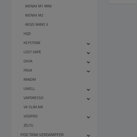
WENAX M1 MINI
WENAX M2
AEGIS NANO 3
HQD
KEYSTONE
LOST VAPE
OXVA
PAVA
RANDM
UWELL
VAPORESSO
VK SLIM AIR
VOOPOO
ZELTU
POD TANK VERDAMPFER