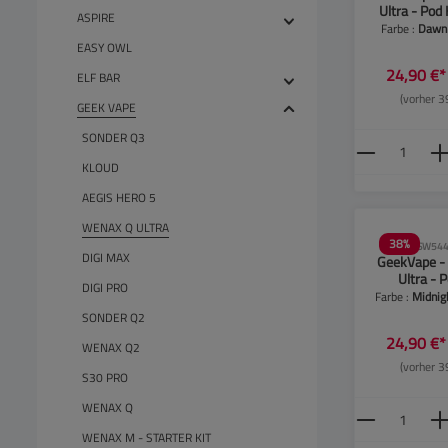
Ultra - Pod
ASPIRE
Ora
Farbe :
Dawn
EASY OWL
24,90 €
ELF BAR
(vorher 3
GEEK VAPE
SONDER Q3
Produkt
KLOUD
AEGIS HERO 5
WENAX Q ULTRA
38
%
SW544
DIGI MAX
GeekVape -
Ultra - P
DIGI PRO
Midnight
Farbe :
Midnig
SONDER Q2
24,90 €
WENAX Q2
(vorher 3
S30 PRO
Produkt
WENAX Q
WENAX M - STARTER KIT