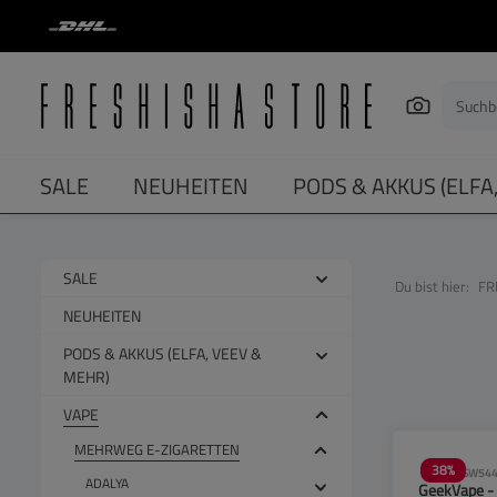
springen
Zur Hauptnavigation springen
SALE
NEUHEITEN
PODS & AKKUS (ELFA
SALE
Du bist hier:
FR
NEUHEITEN
PODS & AKKUS (ELFA, VEEV &
MEHR)
VAPE
MEHRWEG E-ZIGARETTEN
38
%
SW544
ADALYA
GeekVape -