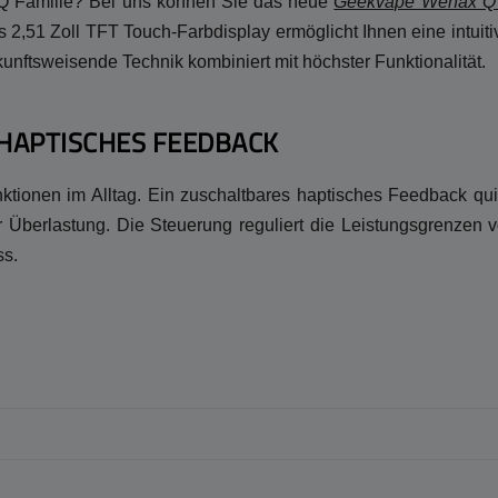
 Q Familie? Bei uns können Sie das neue
Geekvape Wenax Q U
,51 Zoll TFT Touch-Farbdisplay ermöglicht Ihnen eine intuiti
unftsweisende Technik kombiniert mit höchster Funktionalität.
HAPTISCHES FEEDBACK
tionen im Alltag. Ein zuschaltbares haptisches Feedback quit
 Überlastung. Die Steuerung reguliert die Leistungsgrenzen
ss.