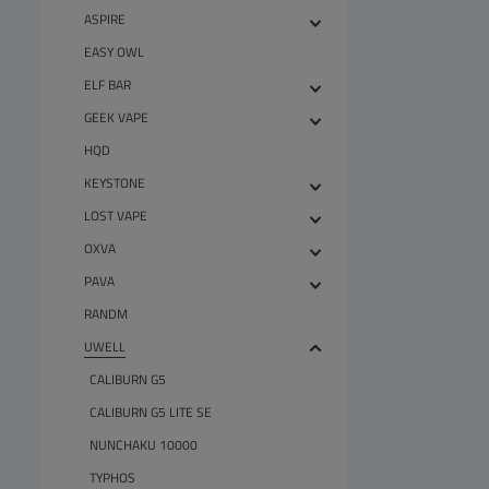
ASPIRE
EASY OWL
ELF BAR
GEEK VAPE
HQD
KEYSTONE
LOST VAPE
OXVA
PAVA
RANDM
UWELL
CALIBURN G5
CALIBURN G5 LITE SE
NUNCHAKU 10000
TYPHOS