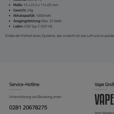
Maße:
15 x 25.5 x 114.05 mm
Gewicht:
39g
Akkukapazität:
1000mAh
Ausgangsleistung:
Max. 25 Watt
Laden:
USB Typ-C (5V/1A)
Erlebe die Freiheit eines Systems, das so leicht ist wie Luft und so ausda
Service-Hotline
Vape Gro
Unterstützung und Beratung unter:
0281 20678275
Jetzt Wieder