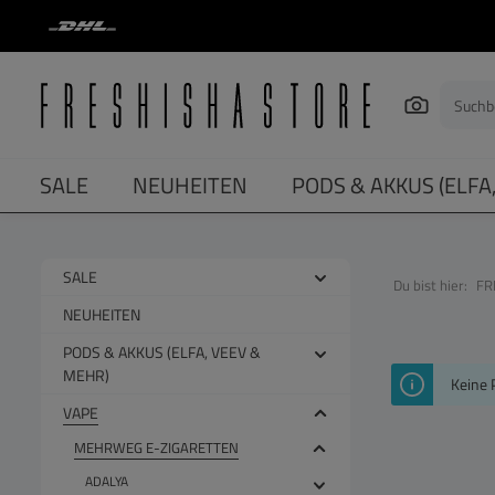
springen
Zur Hauptnavigation springen
SALE
NEUHEITEN
PODS & AKKUS (ELFA
SALE
Du bist hier:
FR
NEUHEITEN
PODS & AKKUS (ELFA, VEEV &
MEHR)
Keine 
VAPE
MEHRWEG E-ZIGARETTEN
ADALYA