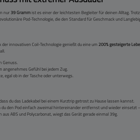
on nur
39 Gramm
ist es einer der leichtesten Begleiter für deinen Alltag.
evolutionäre Pod-Technologie, die den Standard für Geschmack und Langlebig
k der innovativen Coil-Technologie genießt du eine um
200% gesteigerte Leb
ll.
en Genuss.
ein angenehmes Gefühl bei jedem Zug.
e, egal ob in der Tasche oder unterwegs.
 dass du das Ladekabel bei einem Kurztrip getrost zu Hause lassen kannst.
u den Pod einfach zweimal hintereinander entfernst und wieder einsetzt – f
n aus ABS und Polycarbonat, wiegt das Gerät gerade einmal 39g.