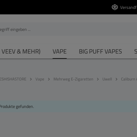
Versandf
, VEEV & MEHR)
VAPE
BIG PUFF VAPES
ESHISHASTORE
Vape
Mehrweg E-Zigaretten
Uwell
Caliburn 
Produkte gefunden.