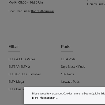
Mo-Fr, 08:00 - 16:30 Uhr
Liquids und 
Oder über unser
Kontaktformular
.
Elfbar
Pods
ELFA & ELFX Vapes
ELFA Pods
ELFBAR ELFX 2
Dojo Blast X Pods
ELFBAR ELFA Turbo Pro
187 Pods
ELFX Mega
Icewave Pods
ELFA Basisgerät
IVG Air Pods
Diese Website verwendet Cookies, um eine bestmögliche Erfa
Mehr Informationen ...