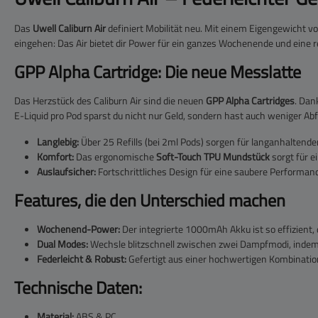
Das
Uwell Caliburn Air
definiert Mobilität neu. Mit einem Eigengewicht v
eingehen: Das Air bietet dir Power für ein ganzes Wochenende und eine r
GPP Alpha Cartridge: Die neue Messlatte
Das Herzstück des Caliburn Air sind die neuen
GPP Alpha Cartridges
. Dan
E-Liquid pro Pod sparst du nicht nur Geld, sondern hast auch weniger Abfa
Langlebig:
Über 25 Refills (bei 2ml Pods) sorgen für langanhaltend
Komfort:
Das ergonomische
Soft-Touch TPU Mundstück
sorgt für 
Auslaufsicher:
Fortschrittliches Design für eine saubere Performanc
Features, die den Unterschied machen
Wochenend-Power:
Der integrierte 1000mAh Akku ist so effizient,
Dual Modes:
Wechsle blitzschnell zwischen zwei Dampfmodi, indem d
Federleicht & Robust:
Gefertigt aus einer hochwertigen Kombinatio
Technische Daten:
Material:
ABS & PC