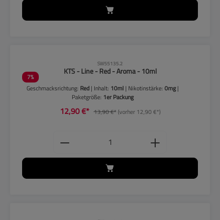
CLP-Hinweise beachten!
SW55135.2
KTS - Line - Red - Aroma - 10ml
7
%
Geschmacksrichtung:
Red
| Inhalt:
10ml
| Nikotinstärke:
0mg
|
Paketgröße:
1er Packung
12,90 €*
13,90 €*
(vorher 12,90 €*)
Produkt Anzahl: Gib den gewünschten