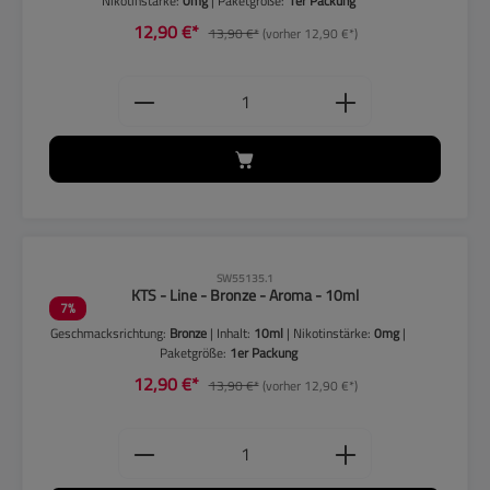
Nikotinstärke:
0mg
| Paketgröße:
1er Packung
12,90 €*
13,90 €*
(vorher 12,90 €*)
Produkt Anzahl: Gib den gewünschten
CLP-Hinweise beachten!
SW55135.1
KTS - Line - Bronze - Aroma - 10ml
7
%
Geschmacksrichtung:
Bronze
| Inhalt:
10ml
| Nikotinstärke:
0mg
|
Paketgröße:
1er Packung
12,90 €*
13,90 €*
(vorher 12,90 €*)
Produkt Anzahl: Gib den gewünschten