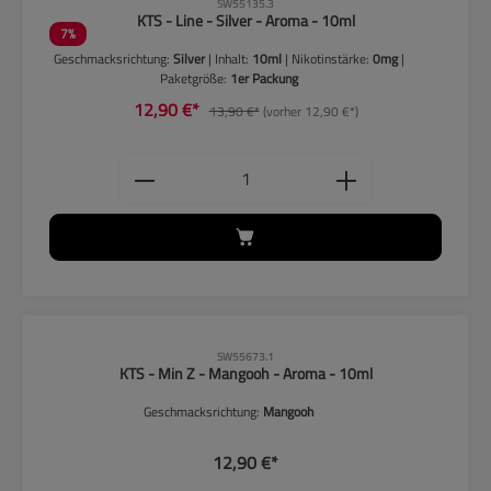
CLP-Hinweise beachten!
SW55135.3
KTS - Line - Silver - Aroma - 10ml
7
%
Geschmacksrichtung:
Silver
| Inhalt:
10ml
| Nikotinstärke:
0mg
|
Paketgröße:
1er Packung
12,90 €*
13,90 €*
(vorher 12,90 €*)
Produkt Anzahl: Gib den gewünschten
SW55673.1
KTS - Min Z - Mangooh - Aroma - 10ml
Geschmacksrichtung:
Mangooh
12,90 €*