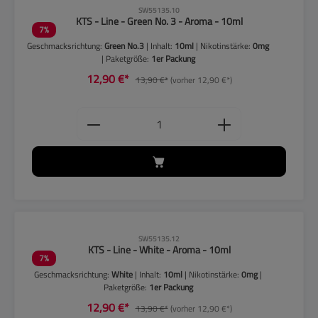
CLP-Hinweise beachten!
SW55135.10
KTS - Line - Green No. 3 - Aroma - 10ml
7
%
Geschmacksrichtung:
Green No.3
| Inhalt:
10ml
| Nikotinstärke:
0mg
| Paketgröße:
1er Packung
12,90 €*
13,90 €*
(vorher 12,90 €*)
Produkt Anzahl: Gib den gewünschten
CLP-Hinweise beachten!
SW55135.12
KTS - Line - White - Aroma - 10ml
7
%
Geschmacksrichtung:
White
| Inhalt:
10ml
| Nikotinstärke:
0mg
|
Paketgröße:
1er Packung
12,90 €*
13,90 €*
(vorher 12,90 €*)