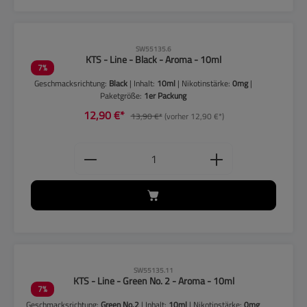
CLP-Hinweise beachten!
SW55135.6
KTS - Line - Black - Aroma - 10ml
7
%
Geschmacksrichtung:
Black
| Inhalt:
10ml
| Nikotinstärke:
0mg
|
Paketgröße:
1er Packung
12,90 €*
13,90 €*
(vorher 12,90 €*)
Produkt Anzahl: Gib den gewünschten
CLP-Hinweise beachten!
SW55135.11
KTS - Line - Green No. 2 - Aroma - 10ml
7
%
Geschmacksrichtung:
Green No.2
| Inhalt:
10ml
| Nikotinstärke:
0mg