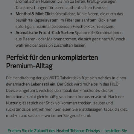
aromatischen Nuancen bis hin zu tiefen, kräftig-würzigen
Tabakmischungen für puren, authentischen Genuss.
Menthol & Mint Click:
Kristallklare, kühle Noten, die durch das
bewährte Kapselsystem im Filter per sanftem Klick einen
sofortigen, maximal belebenden Frische-Kick freisetzen.
Aromatische Frucht-Click Sorten:
Spannende Kombinationen
aus Beeren- oder Melonenaromen, die sich ganz nach Wunsch
während der Session zuschalten lassen.
Perfekt für den unkomplizierten
Premium-Alltag
Die Handhabung der
glo VIRTO Tabaksticks
fügt sich nahtlos in einen
dynamischen Lebensstil ein. Der Stick wird mühelos in das HILO
Device eingeführt, welches den Tabak dank hochentwickelter
Induktion absolut gleichmäßig von innen heraus erwärmt. Nach der
Nutzung lässt sich der Stick vollkommen trocken, sauber und
rückstandslos entnehmen. Genießen Sie erstklassigen Tabak diskret,
modern und sauber – wo immer Sie gerade sind.
Erleben Sie die Zukunft des Heated-Tobacco-Prinzips – bestellen Sie