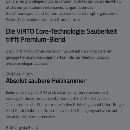
Dank einer grundlegend überarbeiteten Architektur bieten die VIRTO
Sticks ein sensationell intensives, langanhaltendes
Geschmacksprofil und dichten, aromatischen Dampf – ganz ohne
Asche, Qualm oder störenden Brandgeruch.
Die VIRTO Core-Technologie: Sauberkeit
trifft Premium-Blend
Die VIRTO Produktlinie wurde von Grund auf neu konzipiert, um
gängige Herausforderungen herkömmlicher Heated-Tobacco-
Systeme elegant zu lösen:
StickSeal™ Tech
Absolut saubere Heizkammer
Jeder einzelne
glo VIRTO Stick
ist an der Unterseite komplett
versiegelt. Diese innovative Barriere verhindert effektiv, dass
Tabakkrümel oder Pflanzenreste in den Erhitzungskanal fallen. Ihr glo
HILO Gerät bleibt dauerhaft rein, was den Reinigungsaufwand auf ein
absolutes Minimum reduziert.
Rich Virginia Blend