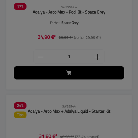
17
%
SW55542.4
Adalya - Arco Max - Pod Kit - Space Grey
Farbe :
Space Grey
24,90 €*
29,99 €*
(vorher 29,99 €*)
Produkt Anzahl: Gib den gewünschten
24
%
SW55544
Adalya - Arco Max + Adalya Liquid - Starter Kit
Tipp
31,80 €*
40,98 €*
(22.4% gespart)