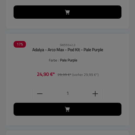
17
%
SW55542.3
Adalya - Arco Max - Pod Kit - Pale Purple
Farbe :
Pale Purple
24,90 €*
29,99 €*
(vorher 29,99 €*)
Produkt Anzahl: Gib den gewünschten