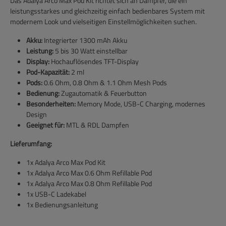
Das Adalya Arco Max Pod Kit richtet sich an Dampfer, die ein
leistungsstarkes und gleichzeitig einfach bedienbares System mit
modernem Look und vielseitigen Einstellmöglichkeiten suchen.
Akku:
Integrierter 1300 mAh Akku
Leistung:
5 bis 30 Watt einstellbar
Display:
Hochauflösendes TFT-Display
Pod-Kapazität:
2 ml
Pods:
0.6 Ohm, 0.8 Ohm & 1.1 Ohm Mesh Pods
Bedienung:
Zugautomatik & Feuerbutton
Besonderheiten:
Memory Mode, USB-C Charging, modernes
Design
Geeignet für:
MTL & RDL Dampfen
Lieferumfang:
1x Adalya Arco Max Pod Kit
1x Adalya Arco Max 0.6 Ohm Refillable Pod
1x Adalya Arco Max 0.8 Ohm Refillable Pod
1x USB-C Ladekabel
1x Bedienungsanleitung