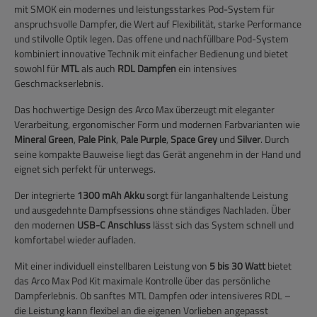
mit SMOK ein modernes und leistungsstarkes Pod-System für
anspruchsvolle Dampfer, die Wert auf Flexibilität, starke Performance
und stilvolle Optik legen. Das offene und nachfüllbare Pod-System
kombiniert innovative Technik mit einfacher Bedienung und bietet
sowohl für
MTL
als auch
RDL Dampfen
ein intensives
Geschmackserlebnis.
Das hochwertige Design des Arco Max überzeugt mit eleganter
Verarbeitung, ergonomischer Form und modernen Farbvarianten wie
Mineral Green
,
Pale Pink
,
Pale Purple
,
Space Grey
und
Silver
. Durch
seine kompakte Bauweise liegt das Gerät angenehm in der Hand und
eignet sich perfekt für unterwegs.
Der integrierte
1300 mAh Akku
sorgt für langanhaltende Leistung
und ausgedehnte Dampfsessions ohne ständiges Nachladen. Über
den modernen
USB-C Anschluss
lässt sich das System schnell und
komfortabel wieder aufladen.
Mit einer individuell einstellbaren Leistung von
5 bis 30 Watt
bietet
das Arco Max Pod Kit maximale Kontrolle über das persönliche
Dampferlebnis. Ob sanftes MTL Dampfen oder intensiveres RDL –
die Leistung kann flexibel an die eigenen Vorlieben angepasst