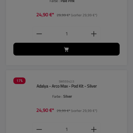
Farbe :
Pale Pink
24,90 €*
29,99 €*
(vorher 29,99 €*)
Produkt Anzahl: Gib den gewünschten
17
%
SW55542.5
Adalya - Arco Max - Pod Kit - Silver
Farbe :
Silver
24,90 €*
29,99 €*
(vorher 29,99 €*)
Produkt Anzahl: Gib den gewünschten