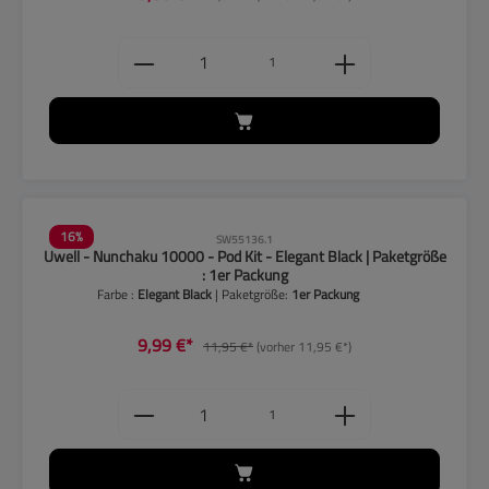
Produkt Anzahl: Gib den gewünschten
1
16
%
SW55136.1
Uwell - Nunchaku 10000 - Pod Kit - Elegant Black | Paketgröße
: 1er Packung
Farbe :
Elegant Black
| Paketgröße:
1er Packung
9,99 €*
11,95 €*
(vorher 11,95 €*)
Produkt Anzahl: Gib den gewünschten
1