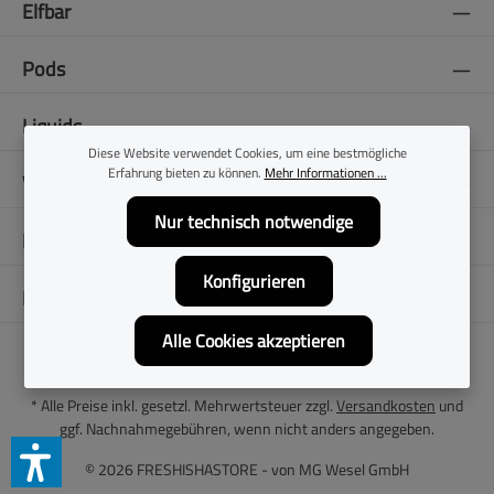
Elfbar
Pods
Liquids
Diese Website verwendet Cookies, um eine bestmögliche
Erfahrung bieten zu können.
Mehr Informationen ...
Vapes
Nur technisch notwendige
E-Zigaretten
Konfigurieren
Folge uns
Alle Cookies akzeptieren
* Alle Preise inkl. gesetzl. Mehrwertsteuer zzgl.
Versandkosten
und
ggf. Nachnahmegebühren, wenn nicht anders angegeben.
© 2026 FRESHISHASTORE - von
MG Wesel GmbH