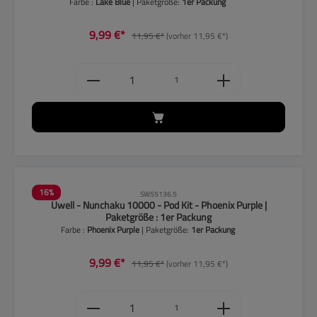
Farbe :
Lake Blue
| Paketgröße:
1er Packung
9,99 €*
11,95 €*
(vorher 11,95 €*)
Produkt Anzahl: Gib den gewünschten
1
16
%
SW55136.5
Uwell - Nunchaku 10000 - Pod Kit - Phoenix Purple |
Paketgröße : 1er Packung
Farbe :
Phoenix Purple
| Paketgröße:
1er Packung
9,99 €*
11,95 €*
(vorher 11,95 €*)
Produkt Anzahl: Gib den gewünschten
1