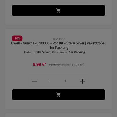
16
%
SW55136.6
Uwell - Nunchaku 10000 - Pod Kit - Stella Silver | Paketgröße :
1er Packung
Farbe :
Stella Silver
| Paketgröße:
1er Packung
9,99 €*
11,95 €*
(vorher 11,95 €*)
Produkt Anzahl: Gib den gewünschten
1