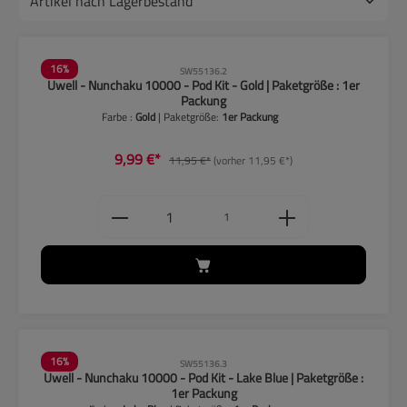
16
%
SW55136.2
Uwell - Nunchaku 10000 - Pod Kit - Gold | Paketgröße : 1er
Packung
Farbe :
Gold
| Paketgröße:
1er Packung
9,99 €*
11,95 €*
(vorher 11,95 €*)
Produkt Anzahl: Gib den gewünschten
1
16
%
SW55136.3
Uwell - Nunchaku 10000 - Pod Kit - Lake Blue | Paketgröße :
1er Packung