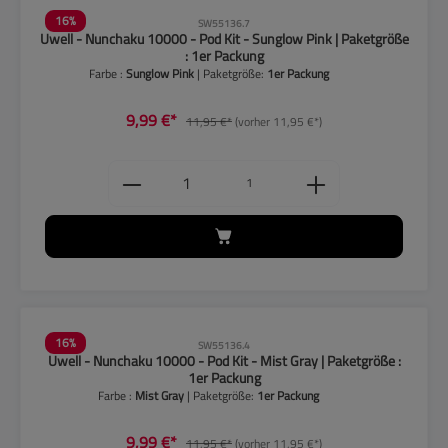
16
%
SW55136.7
Uwell - Nunchaku 10000 - Pod Kit - Sunglow Pink | Paketgröße
: 1er Packung
Farbe :
Sunglow Pink
| Paketgröße:
1er Packung
9,99 €*
11,95 €*
(vorher 11,95 €*)
Produkt Anzahl: Gib den gewünschten
1
16
%
SW55136.4
Uwell - Nunchaku 10000 - Pod Kit - Mist Gray | Paketgröße :
1er Packung
Farbe :
Mist Gray
| Paketgröße:
1er Packung
9,99 €*
11,95 €*
(vorher 11,95 €*)