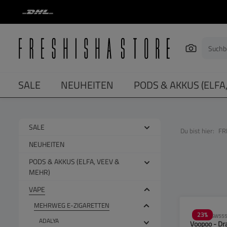
springen
Zur Hauptnavigation springen
SALE
NEUHEITEN
PODS & AKKUS (ELFA
SALE
Du bist hier:
FR
NEUHEITEN
PODS & AKKUS (ELFA, VEEV &
MEHR)
VAPE
MEHRWEG E-ZIGARETTEN
23
%
SW555
ADALYA
Voopoo - Dr