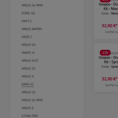
SW555
Voopoo - Dr
ARGUS G4 MINI
Kit - Mo
DORIC GO
Farbe :
Moss
VINCI S
32,90 €
ARGUS MATRIX
(vorher 4
VRIZZ 2
ARGUS G3
23
%
VMATE I3
SW555
Voopoo - Dr
ARGUS KLYC
Kit - Spr
Farbe :
Spra
ARGUS Z2
ARGUS A
32,90 €
DRAG X2
(vorher 4
ARGUS G2
ARGUS G2 MINI
ARGUS Z
V.THRU PRO