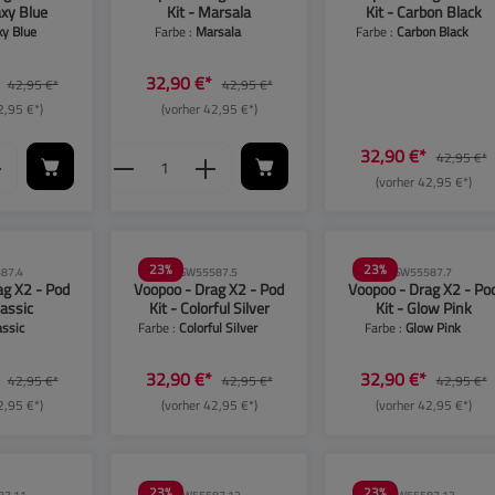
axy Blue
Kit - Marsala
Kit - Carbon Black
xy Blue
Farbe :
Marsala
Farbe :
Carbon Black
*
32,90 €*
42,95 €*
42,95 €*
2,95 €*)
(vorher 42,95 €*)
 Anzahl: Gib den gewünschten Wert ein oder 
Produkt Anzahl: Gib den gewünsch
32,90 €*
42,95 €*
(vorher 42,95 €*)
23
%
23
%
87.4
SW55587.5
SW55587.7
ag X2 - Pod
Voopoo - Drag X2 - Pod
Voopoo - Drag X2 - Po
lassic
Kit - Colorful Silver
Kit - Glow Pink
assic
Farbe :
Colorful Silver
Farbe :
Glow Pink
*
32,90 €*
32,90 €*
42,95 €*
42,95 €*
42,95 €*
2,95 €*)
(vorher 42,95 €*)
(vorher 42,95 €*)
23
%
23
%