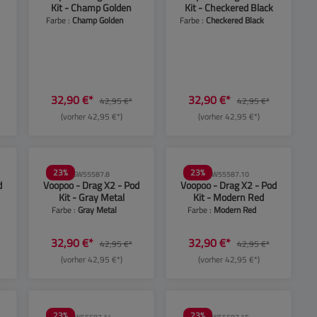
Kit - Champ Golden
Kit - Checkered Black
Farbe :
Champ Golden
Farbe :
Checkered Black
benutze die Schaltflächen, um die Anzahl zu 
ten Wert ein oder benutze die Schaltflächen
32,90 €*
32,90 €*
42,95 €*
42,95 €*
(vorher 42,95 €*)
(vorher 42,95 €*)
23
%
23
%
SW55587.8
SW55587.10
d
Voopoo - Drag X2 - Pod
Voopoo - Drag X2 - Pod
Kit - Gray Metal
Kit - Modern Red
Farbe :
Gray Metal
Farbe :
Modern Red
32,90 €*
32,90 €*
42,95 €*
42,95 €*
(vorher 42,95 €*)
(vorher 42,95 €*)
23
%
23
%