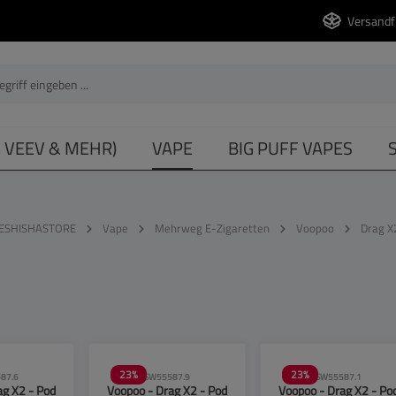
Versandf
, VEEV & MEHR)
VAPE
BIG PUFF VAPES
ESHISHASTORE
Vape
Mehrweg E-Zigaretten
Voopoo
Drag X
23
%
23
%
87.6
SW55587.9
SW55587.1
ag X2 - Pod
Voopoo - Drag X2 - Pod
Voopoo - Drag X2 - Po