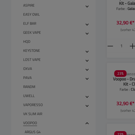
Kit - Gal
ASPIRE
Farbe :
Gala
EASY OWL
32,90 €
ELF BAR
(vorher 4
GEEK VAPE
HQD
Produkt
KEYSTONE
LOST VAPE
OXVA
23
%
SW555
PAVA
Voopoo - Dr
Kit - C
RANDM
Farbe :
Cl
UWELL
32,90 €
VAPORESSO
(vorher 4
VK SLIM AIR
VOOPOO
ARGUS G4
23
%