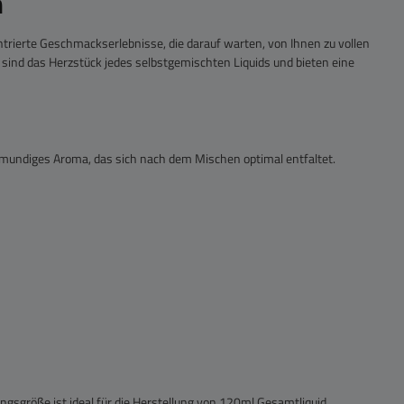
n
trierte Geschmackserlebnisse, die darauf warten, von Ihnen zu vollen
en sind das Herzstück jedes selbstgemischten Liquids und bieten eine
llmundiges Aroma, das sich nach dem Mischen optimal entfaltet.
ngsgröße ist ideal für die Herstellung von 120ml Gesamtliquid.