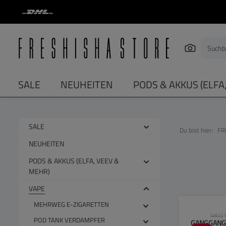
springen
Zur Hauptnavigation springen
SALE
NEUHEITEN
PODS & AKKUS (ELFA
SALE
Du bist hier:
FR
NEUHEITEN
PODS & AKKUS (ELFA, VEEV &
MEHR)
VAPE
MEHRWEG E-ZIGARETTEN
CLP-Hinwei
SW551
POD TANK VERDAMPFER
GANGGANG 