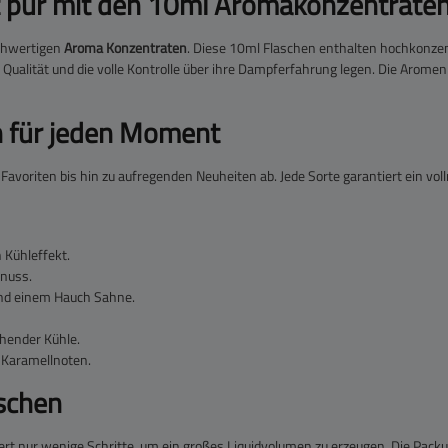
t pur mit den 10ml Aromakonzentrate
ochwertigen
Aroma Konzentraten
. Diese 10ml Flaschen enthalten hochkonzen
n, Qualität und die volle Kontrolle über ihre Dampferfahrung legen. Die Arom
 für jeden Moment
avoriten bis hin zu aufregenden Neuheiten ab. Jede Sorte garantiert ein vo
n Kühleffekt.
enuss.
nd einem Hauch Sahne.
chender Kühle.
 Karamellnoten.
ischen
ert nur wenige Schritte, um ein großes Liquidvolumen zu erzeugen. Die Packu