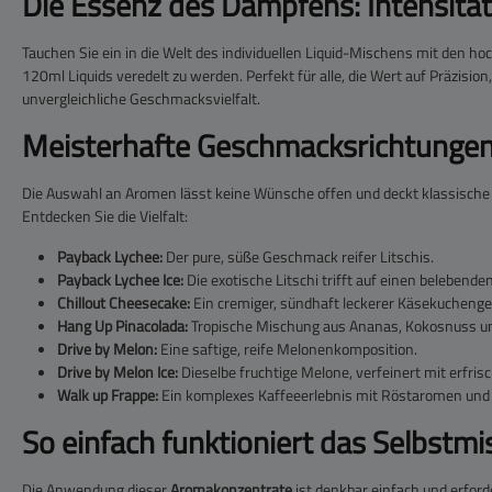
Die Essenz des Dampfens: Intensitä
Tauchen Sie ein in die Welt des individuellen Liquid-Mischens mit den h
120ml Liquids veredelt zu werden. Perfekt für alle, die Wert auf Präzisio
unvergleichliche Geschmacksvielfalt.
Meisterhafte Geschmacksrichtungen
Die Auswahl an Aromen lässt keine Wünsche offen und deckt klassische F
Entdecken Sie die Vielfalt:
Payback Lychee:
Der pure, süße Geschmack reifer Litschis.
Payback Lychee Ice:
Die exotische Litschi trifft auf einen belebende
Chillout Cheesecake:
Ein cremiger, sündhaft leckerer Käsekucheng
Hang Up Pinacolada:
Tropische Mischung aus Ananas, Kokosnuss u
Drive by Melon:
Eine saftige, reife Melonenkomposition.
Drive by Melon Ice:
Dieselbe fruchtige Melone, verfeinert mit erfris
Walk up Frappe:
Ein komplexes Kaffeeerlebnis mit Röstaromen und
So einfach funktioniert das Selbstm
Die Anwendung dieser
Aromakonzentrate
ist denkbar einfach und erford