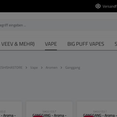
Versandf
, VEEV & MEHR)
VAPE
BIG PUFF VAPES
ESHISHASTORE
Vape
Aromen
Ganggang
se beachten!
CLP-Hinweise beachten!
CLP-Hinweise beachten
33.2
SW55133.7
SW55133.1
- Aroma -
GANGGANG - Aroma -
GANGGANG - Aroma -