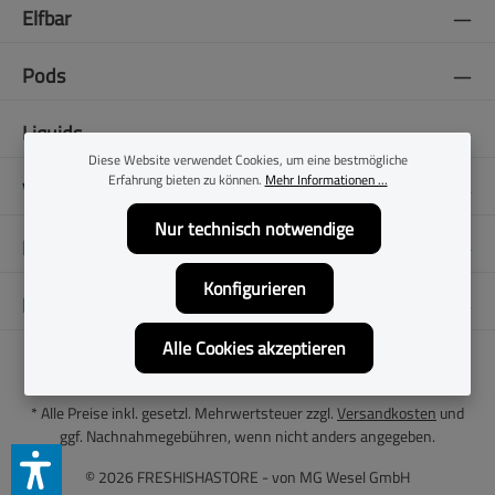
Elfbar
Pods
Liquids
Diese Website verwendet Cookies, um eine bestmögliche
Erfahrung bieten zu können.
Mehr Informationen ...
Vapes
Nur technisch notwendige
E-Zigaretten
Konfigurieren
Folge uns
Alle Cookies akzeptieren
* Alle Preise inkl. gesetzl. Mehrwertsteuer zzgl.
Versandkosten
und
ggf. Nachnahmegebühren, wenn nicht anders angegeben.
© 2026 FRESHISHASTORE - von
MG Wesel GmbH