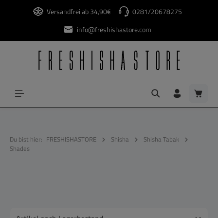
alt springen
Versandfrei ab 34,90€
0281/20678275
info@freshishastore.com
Waren
Du bist hier:
FRESHISHASTORE
Shisha
Shisha Tabak
Shades