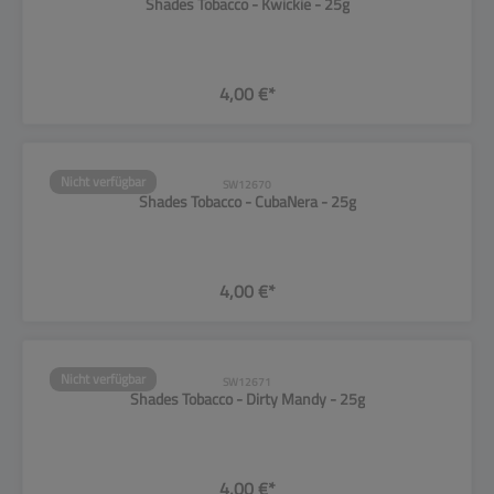
Shades Tobacco - Kwickie - 25g
4,00 €*
Nicht verfügbar
SW12670
Shades Tobacco - CubaNera - 25g
4,00 €*
Nicht verfügbar
SW12671
Shades Tobacco - Dirty Mandy - 25g
4,00 €*