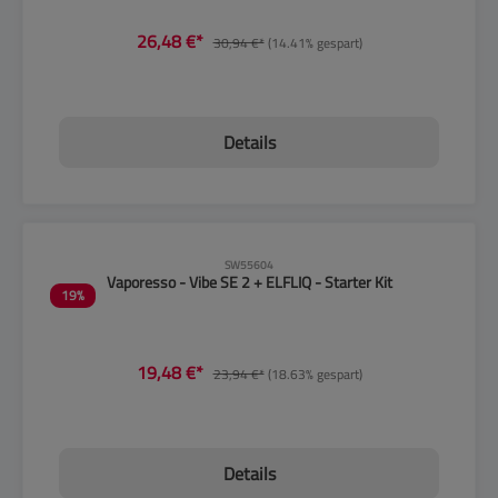
26,48 €*
30,94 €*
(14.41% gespart)
Details
CLP-Hinweise beachten!
SW55604
Vaporesso - Vibe SE 2 + ELFLIQ - Starter Kit
19
%
19,48 €*
23,94 €*
(18.63% gespart)
Details