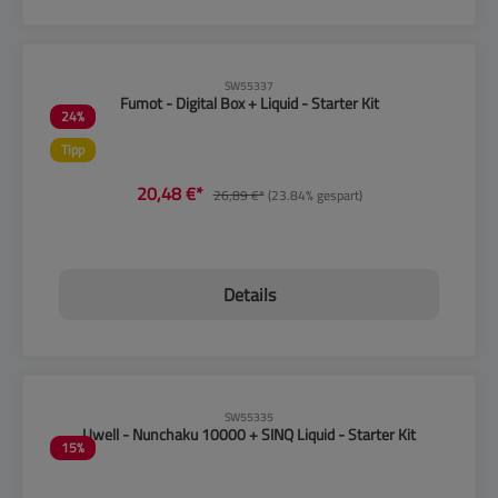
CLP-Hinweise beachten!
SW55337
Fumot - Digital Box + Liquid - Starter Kit
24
%
Tipp
20,48 €*
26,89 €*
(23.84% gespart)
Details
CLP-Hinweise beachten!
SW55335
Uwell - Nunchaku 10000 + SINQ Liquid - Starter Kit
15
%