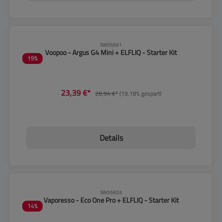
CLP-Hinweise beachten!
SW55661
Voopoo - Argus G4 Mini + ELFLIQ - Starter Kit
19
%
23,39 €*
28,94 €*
(19.18% gespart)
Details
CLP-Hinweise beachten!
SW55603
Vaporesso - Eco One Pro + ELFLIQ - Starter Kit
14
%