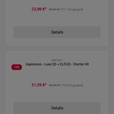
23,98 €*
28,94 €*
(17.14% gespart)
Details
CLP-Hinweise beachten!
SW55607
Vaporesso - Luxe Q3 + ELFLIQ - Starter Kit
15
%
31,39 €*
36,94 €*
(15.02% gespart)
Details