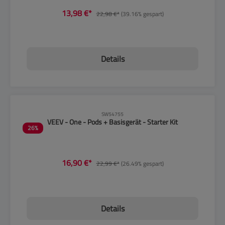
13,98 €*
22,98 €*
(39.16% gespart)
Details
CLP-Hinweise beachten!
SW54755
VEEV - One - Pods + Basisgerät - Starter Kit
26
%
16,90 €*
22,99 €*
(26.49% gespart)
Details