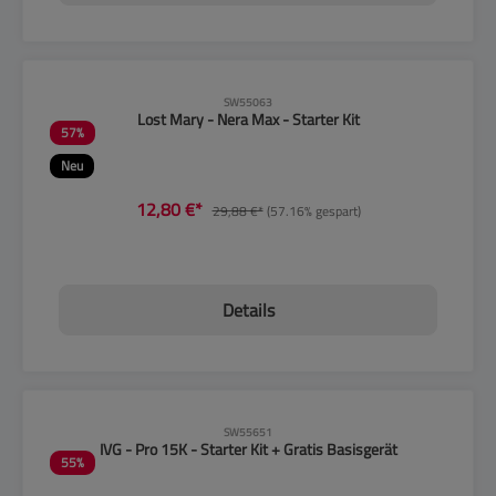
CLP-Hinweise beachten!
SW55063
Lost Mary - Nera Max - Starter Kit
57
%
Neu
12,80 €*
29,88 €*
(57.16% gespart)
Details
CLP-Hinweise beachten!
SW55651
IVG - Pro 15K - Starter Kit + Gratis Basisgerät
55
%