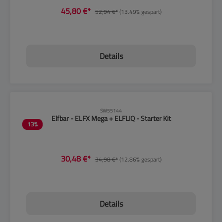
45,80 €*
52,94 €*
(13.49% gespart)
Details
CLP-Hinweise beachten!
SW55144
Elfbar - ELFX Mega + ELFLIQ - Starter Kit
13
%
30,48 €*
34,98 €*
(12.86% gespart)
Details