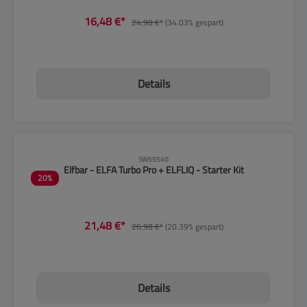
16,48 €*
24,98 €*
(34.03% gespart)
Details
CLP-Hinweise beachten!
SW55540
Elfbar - ELFA Turbo Pro + ELFLIQ - Starter Kit
20
%
21,48 €*
26,98 €*
(20.39% gespart)
Details