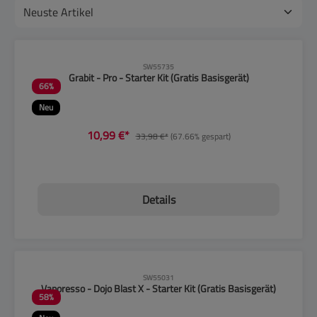
CLP-Hinweise beachten!
SW55735
Grabit - Pro - Starter Kit (Gratis Basisgerät)
66
%
Neu
10,99 €*
33,98 €*
(67.66% gespart)
Details
CLP-Hinweise beachten!
SW55031
Vaporesso - Dojo Blast X - Starter Kit (Gratis Basisgerät)
58
%