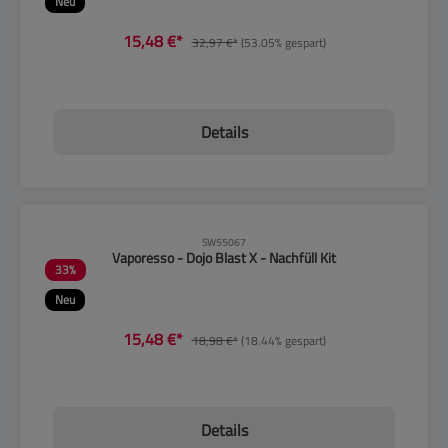
Neu
15,48 €*
32,97 €*
(53.05% gespart)
Details
CLP-Hinweise beachten!
SW55067
Vaporesso - Dojo Blast X - Nachfüll Kit
33
%
Neu
15,48 €*
18,98 €*
(18.44% gespart)
Details