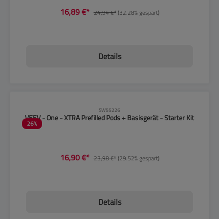
16,89 €*
24,94 €*
(32.28% gespart)
Details
CLP-Hinweise beachten!
SW55226
VEEV - One - XTRA Prefilled Pods + Basisgerät - Starter Kit
26
%
16,90 €*
23,98 €*
(29.52% gespart)
Details