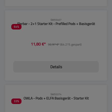
CLP-Hinweise beachten!
SW55407
Flerbar - 2+1 Starter Kit - Prefilled Pods + Basisgerät
64
%
11,80 €*
32,97 €*
(64.21% gespart)
Details
CLP-Hinweise beachten!
SW55374
OWLA - Pods + ELFA Basisgerät - Starter Kit
33
%