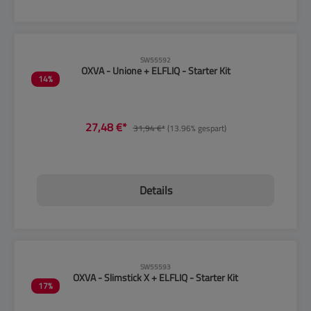
CLP-Hinweise beachten!
SW55592
OXVA - Unione + ELFLIQ - Starter Kit
14
%
27,48 €*
31,94 €*
(13.96% gespart)
Details
CLP-Hinweise beachten!
SW55593
OXVA - Slimstick X + ELFLIQ - Starter Kit
17
%