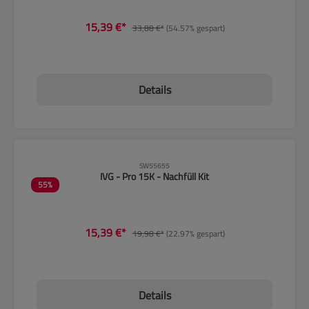
15,39 €*
33,88 €*
(54.57% gespart)
Details
CLP-Hinweise beachten!
SW55655
IVG - Pro 15K - Nachfüll Kit
55
%
15,39 €*
19,98 €*
(22.97% gespart)
Details