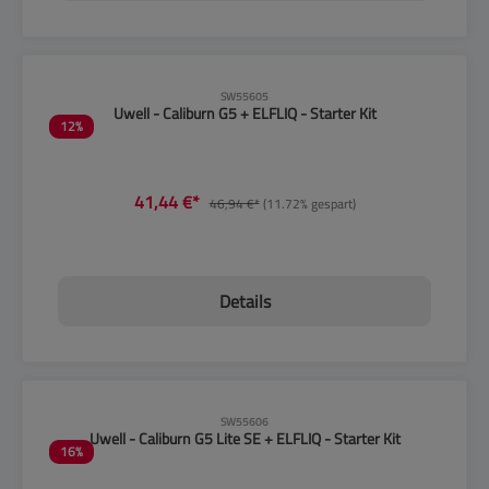
CLP-Hinweise beachten!
SW55605
Uwell - Caliburn G5 + ELFLIQ - Starter Kit
12
%
41,44 €*
46,94 €*
(11.72% gespart)
Details
CLP-Hinweise beachten!
SW55606
Uwell - Caliburn G5 Lite SE + ELFLIQ - Starter Kit
16
%