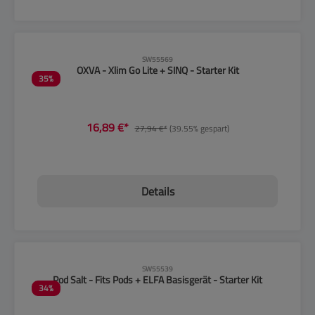
CLP-Hinweise beachten!
SW55569
OXVA - Xlim Go Lite + SINQ - Starter Kit
35
%
16,89 €*
27,94 €*
(39.55% gespart)
Details
CLP-Hinweise beachten!
SW55539
Pod Salt - Fits Pods + ELFA Basisgerät - Starter Kit
34
%