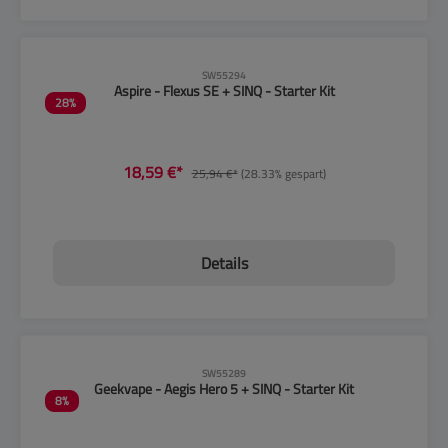
CLP-Hinweise beachten!
SW55294
Aspire - Flexus SE + SINQ - Starter Kit
28
%
18,59 €*
25,94 €*
(28.33% gespart)
Details
CLP-Hinweise beachten!
SW55289
Geekvape - Aegis Hero 5 + SINQ - Starter Kit
8
%