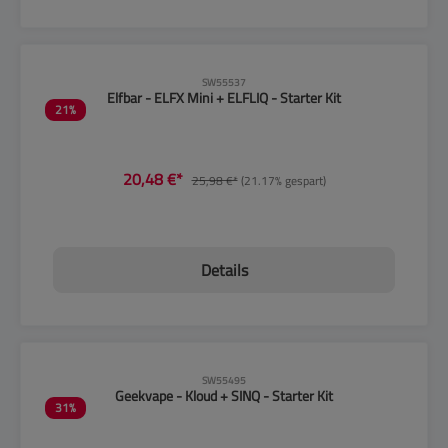
CLP-Hinweise beachten!
SW55537
Elfbar - ELFX Mini + ELFLIQ - Starter Kit
21
%
20,48 €*
25,98 €*
(21.17% gespart)
Details
CLP-Hinweise beachten!
SW55495
Geekvape - Kloud + SINQ - Starter Kit
31
%