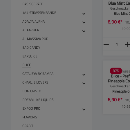
Blue Mint Ca
BASISGERÄTE
2er 
Geschmacksri
187 STRASSENBANDE
Blue Mint 
6,90 €*
ADALYA ALPHA
10
10,99
AL FAKHER
AL MASSIVA POD
Produkt
BAD CANDY
BAR JUICE
BLICE
37
%
SW555
CATALEYA BY SAMRA
Blice - Pref
Pineapple Co
CHARLIE LOVERS
- 2er
Geschmacksri
DON CRISTO
Pineapple C
6,90 €*
DREAMLIKE LIQUIDS
10
10,99
EXPOD PRO
FLAVORIST
GRABIT