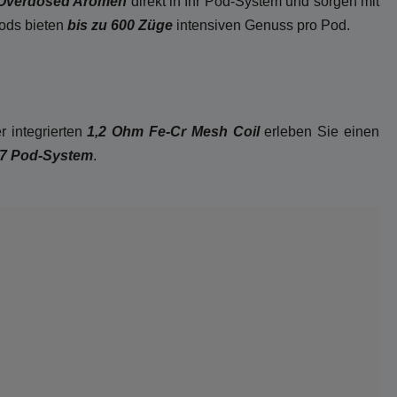
Overdosed Aromen
direkt in Ihr Pod-System und sorgen mit
Pods bieten
bis zu 600 Züge
intensiven Genuss pro Pod.
r integrierten
1,2 Ohm Fe-Cr Mesh Coil
erleben Sie einen
7 Pod-System
.