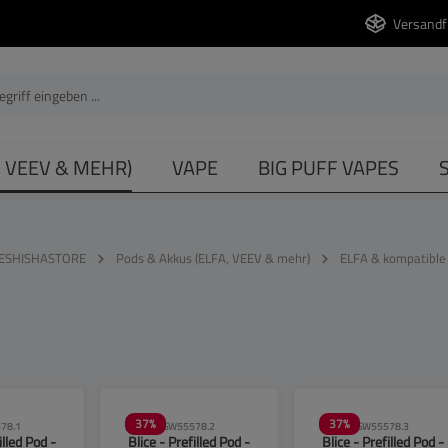
Versandf
, VEEV & MEHR)
VAPE
BIG PUFF VAPES
ESHISHASTORE
Pods & Akkus (ELFA, VEEV & mehr)
ELFA & kompatible
37
%
37
%
78.1
SW55578.2
SW55578.3
illed Pod -
Blice - Prefilled Pod -
Blice - Prefilled Pod -