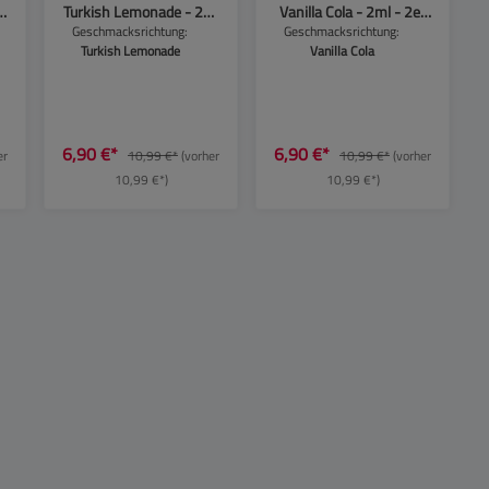
Turkish Lemonade - 2ml
Vanilla Cola - 2ml - 2er
- 2er Pack
Pack
Geschmacksrichtung:
Geschmacksrichtung:
Turkish Lemonade
Vanilla Cola
benutze die Schaltflächen, um die Anzahl zu 
ten Wert ein oder benutze die Schaltflächen
6,90 €*
6,90 €*
er
10,99 €*
(vorher
10,99 €*
(vorher
10,99 €*)
10,99 €*)