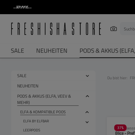
springen
Zur Hauptnavigation springen
SALE
NEUHEITEN
PODS & AKKUS (ELFA
SALE
Du bist hier:
FR
NEUHEITEN
PODS & AKKUS (ELFA, VEEV &
MEHR)
ELFA & KOMPATIBLE PODS
ELFA BY ELFBAR
37
%
SW555
LEERPODS
Blice - Pref