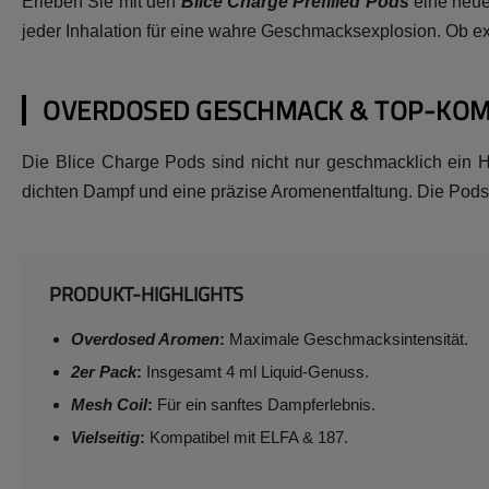
Erleben Sie mit den
Blice Charge Prefilled Pods
eine neue
jeder Inhalation für eine wahre Geschmacksexplosion. Ob ex
OVERDOSED GESCHMACK & TOP-KOMP
Die Blice Charge Pods sind nicht nur geschmacklich ein Hi
dichten Dampf und eine präzise Aromenentfaltung. Die Pods 
PRODUKT-HIGHLIGHTS
Overdosed Aromen
:
Maximale Geschmacksintensität.
2er Pack
:
Insgesamt 4 ml Liquid-Genuss.
Mesh Coil
:
Für ein sanftes Dampferlebnis.
Vielseitig
:
Kompatibel mit ELFA & 187.