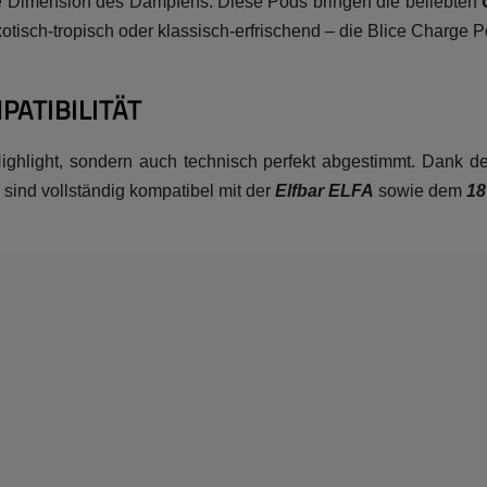
 Dimension des Dampfens. Diese Pods bringen die beliebten
otisch-tropisch oder klassisch-erfrischend – die Blice Charge 
ATIBILITÄT
ghlight, sondern auch technisch perfekt abgestimmt. Dank de
sind vollständig kompatibel mit der
Elfbar ELFA
sowie dem
18