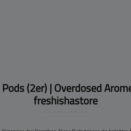
d Pods (2er) | Overdosed Arom
freshishastore