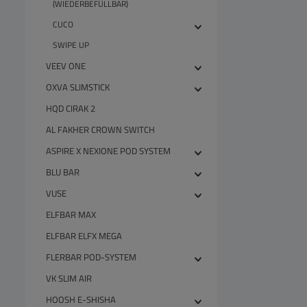
(WIEDERBEFÜLLBAR)
CUCO
SWIPE UP
VEEV ONE
OXVA SLIMSTICK
HQD CIRAK 2
AL FAKHER CROWN SWITCH
ASPIRE X NEXIONE POD SYSTEM
BLU BAR
VUSE
ELFBAR MAX
ELFBAR ELFX MEGA
FLERBAR POD-SYSTEM
VK SLIM AIR
HOOSH E-SHISHA