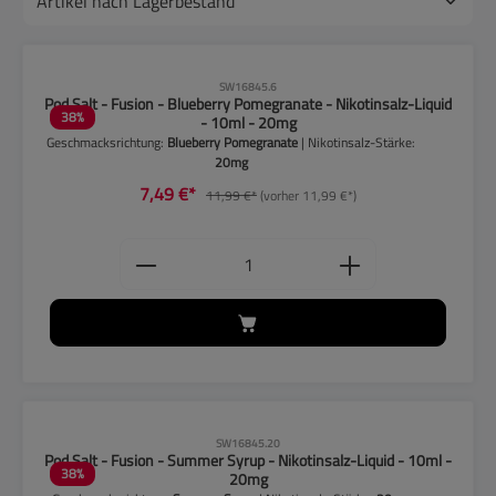
CLP-Hinweise beachten!
SW16845.6
Pod Salt - Fusion - Blueberry Pomegranate - Nikotinsalz-Liquid
38
%
- 10ml - 20mg
Geschmacksrichtung:
Blueberry Pomegranate
| Nikotinsalz-Stärke:
20mg
7,49 €*
11,99 €*
(vorher 11,99 €*)
Produkt Anzahl: Gib den gewünschten
CLP-Hinweise beachten!
SW16845.20
Pod Salt - Fusion - Summer Syrup - Nikotinsalz-Liquid - 10ml -
38
%
20mg