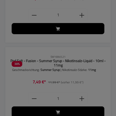
Produkt Anzahl: Gib den gewünschten
CLP-Hinweise beachten!
SW16845.21
Pod Salt - Fusion - Summer Syrup - Nikotinsalz-Liquid - 10ml -
38
%
11mg
Geschmacksrichtung:
Summer Syrup
| Nikotinsalz-Stärke:
11mg
7,49 €*
11,99 €*
(vorher 11,99 €*)
Produkt Anzahl: Gib den gewünschten