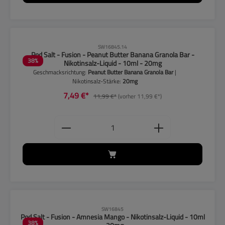
CLP-Hinweise beachten!
SW16845.14
Pod Salt - Fusion - Peanut Butter Banana Granola Bar -
38
%
Nikotinsalz-Liquid - 10ml - 20mg
Geschmacksrichtung:
Peanut Butter Banana Granola Bar
|
Nikotinsalz-Stärke:
20mg
7,49 €*
11,99 €*
(vorher 11,99 €*)
Produkt Anzahl: Gib den gewünschten
CLP-Hinweise beachten!
SW16845
Pod Salt - Fusion - Amnesia Mango - Nikotinsalz-Liquid - 10ml
38
%