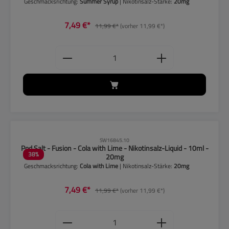
Geschmacksrichtung:
Summer Syrup
| Nikotinsalz-Stärke:
20mg
7,49 €*
11,99 €*
(vorher 11,99 €*)
Produkt Anzahl: Gib den gewünschten
CLP-Hinweise beachten!
SW16845.10
Pod Salt - Fusion - Cola with Lime - Nikotinsalz-Liquid - 10ml -
38
%
20mg
Geschmacksrichtung:
Cola with Lime
| Nikotinsalz-Stärke:
20mg
7,49 €*
11,99 €*
(vorher 11,99 €*)
Produkt Anzahl: Gib den gewünschten