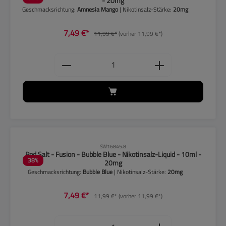
- 20mg
Geschmacksrichtung:
Amnesia Mango
| Nikotinsalz-Stärke:
20mg
7,49 €*
11,99 €*
(vorher 11,99 €*)
Produkt Anzahl: Gib den gewünschten
CLP-Hinweise beachten!
SW16845.8
Pod Salt - Fusion - Bubble Blue - Nikotinsalz-Liquid - 10ml -
38
%
20mg
Geschmacksrichtung:
Bubble Blue
| Nikotinsalz-Stärke:
20mg
7,49 €*
11,99 €*
(vorher 11,99 €*)
Produkt Anzahl: Gib den gewünschten