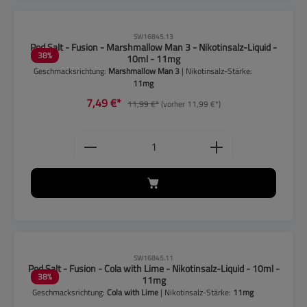
CLP-Hinweise beachten!
SW16845.13
Pod Salt - Fusion - Marshmallow Man 3 - Nikotinsalz-Liquid -
38
%
10ml - 11mg
Geschmacksrichtung:
Marshmallow Man 3
| Nikotinsalz-Stärke:
11mg
7,49 €*
11,99 €*
(vorher 11,99 €*)
Produkt Anzahl: Gib den gewünschten
CLP-Hinweise beachten!
SW16845.11
Pod Salt - Fusion - Cola with Lime - Nikotinsalz-Liquid - 10ml -
38
%
11mg
Geschmacksrichtung:
Cola with Lime
| Nikotinsalz-Stärke:
11mg