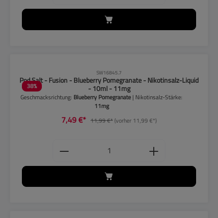
CLP-Hinweise beachten!
SW16845.7
Pod Salt - Fusion - Blueberry Pomegranate - Nikotinsalz-Liquid
38
%
- 10ml - 11mg
Geschmacksrichtung:
Blueberry Pomegranate
| Nikotinsalz-Stärke:
11mg
7,49 €*
11,99 €*
(vorher 11,99 €*)
Produkt Anzahl: Gib den gewünschten