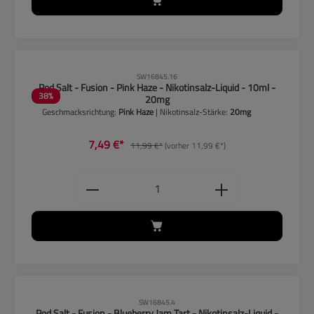
CLP-Hinweise beachten!
SW16845.16
Pod Salt - Fusion - Pink Haze - Nikotinsalz-Liquid - 10ml -
38
%
20mg
Geschmacksrichtung:
Pink Haze
| Nikotinsalz-Stärke:
20mg
7,49 €*
11,99 €*
(vorher 11,99 €*)
Produkt Anzahl: Gib den gewünschten
CLP-Hinweise beachten!
SW16845.4
Pod Salt - Fusion - Blueberry Jam Tart - Nikotinsalz-Liquid -