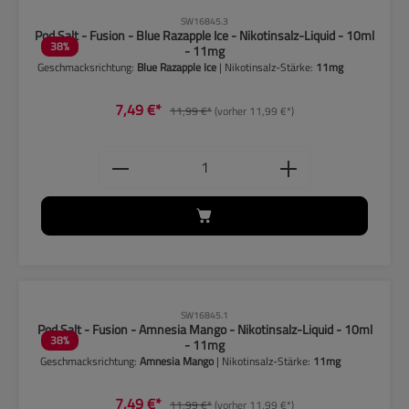
CLP-Hinweise beachten!
SW16845.3
Pod Salt - Fusion - Blue Razapple Ice - Nikotinsalz-Liquid - 10ml
38
%
- 11mg
Geschmacksrichtung:
Blue Razapple Ice
| Nikotinsalz-Stärke:
11mg
7,49 €*
11,99 €*
(vorher 11,99 €*)
Produkt Anzahl: Gib den gewünschten
CLP-Hinweise beachten!
SW16845.1
Pod Salt - Fusion - Amnesia Mango - Nikotinsalz-Liquid - 10ml
38
%
- 11mg
Geschmacksrichtung:
Amnesia Mango
| Nikotinsalz-Stärke:
11mg
7,49 €*
11,99 €*
(vorher 11,99 €*)