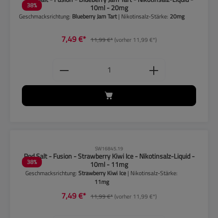
38
%
10ml - 20mg
Geschmacksrichtung:
Blueberry Jam Tart
| Nikotinsalz-Stärke:
20mg
7,49 €*
11,99 €*
(vorher 11,99 €*)
Produkt Anzahl: Gib den gewünschten
CLP-Hinweise beachten!
SW16845.19
Pod Salt - Fusion - Strawberry Kiwi Ice - Nikotinsalz-Liquid -
38
%
10ml - 11mg
Geschmacksrichtung:
Strawberry Kiwi Ice
| Nikotinsalz-Stärke:
11mg
7,49 €*
11,99 €*
(vorher 11,99 €*)