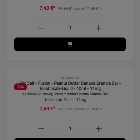
7,49 €*
11,99 €*
(vorher 11,99 €*)
Produkt Anzahl: Gib den gewünschten
CLP-Hinweise beachten!
SW16845.15
Pod Salt - Fusion - Peanut Butter Banana Granola Bar -
38
%
Nikotinsalz-Liquid - 10ml - 11mg
Geschmacksrichtung:
Peanut Butter Banana Granola Bar
|
Nikotinsalz-Stärke:
11mg
7,49 €*
11,99 €*
(vorher 11,99 €*)
Produkt Anzahl: Gib den gewünschten