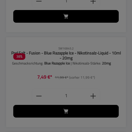
CLP-Hinweise beachten!
SW16845.2
Pod Salt - Fusion - Blue Razapple Ice - Nikotinsalz-Liquid - 10ml
38
%
- 20mg
Geschmacksrichtung:
Blue Razapple Ice
| Nikotinsalz-Stärke:
20mg
7,49 €*
11,99 €*
(vorher 11,99 €*)
Produkt Anzahl: Gib den gewünschten