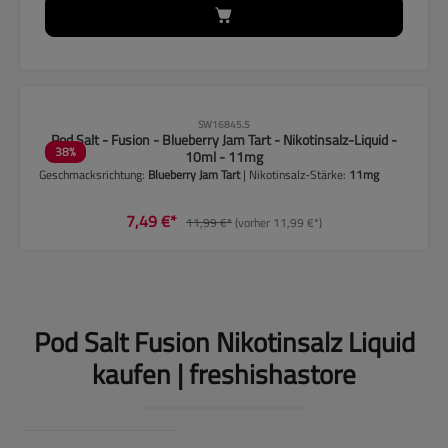
CLP-Hinweise beachten!
SW16845.5
Pod Salt - Fusion - Blueberry Jam Tart - Nikotinsalz-Liquid -
38
%
10ml - 11mg
Geschmacksrichtung:
Blueberry Jam Tart
| Nikotinsalz-Stärke:
11mg
7,49 €*
11,99 €*
(vorher 11,99 €*)
Pod Salt Fusion Nikotinsalz Liquid
kaufen | freshishastore