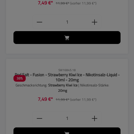
7,49 €*
11,99 €*
(vorher 11,99 €*)
Produkt Anzahl: Gib den gewünschten
CLP-Hinweise beachten!
SW16845.18
Pod Salt - Fusion - Strawberry Kiwi Ice - Nikotinsalz-Liquid -
38
%
10ml - 20mg
Geschmacksrichtung:
Strawberry Kiwi Ice
| Nikotinsalz-Stärke:
20mg
7,49 €*
11,99 €*
(vorher 11,99 €*)
Produkt Anzahl: Gib den gewünschten