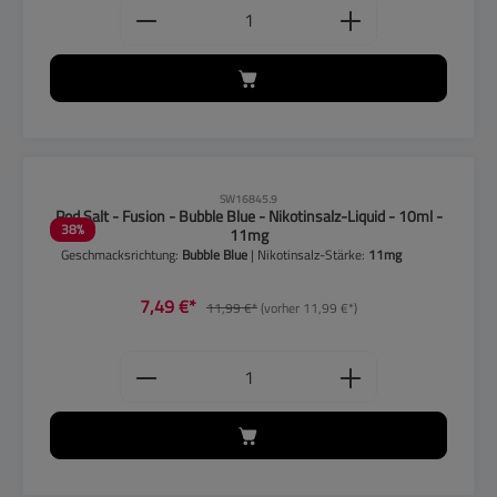
Produkt Anzahl: Gib den gewünschten
CLP-Hinweise beachten!
SW16845.9
Pod Salt - Fusion - Bubble Blue - Nikotinsalz-Liquid - 10ml -
38
%
11mg
Geschmacksrichtung:
Bubble Blue
| Nikotinsalz-Stärke:
11mg
7,49 €*
11,99 €*
(vorher 11,99 €*)
Produkt Anzahl: Gib den gewünschten