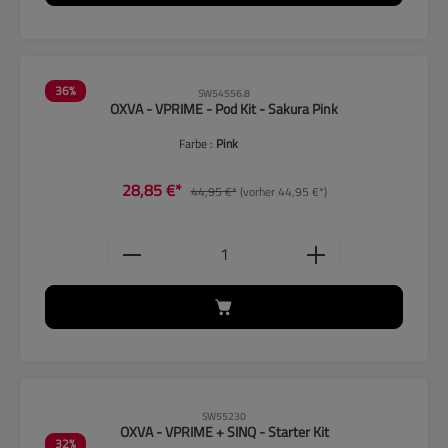
36
%
SW54556.8
OXVA - VPRIME - Pod Kit - Sakura Pink
Farbe :
Pink
28,85 €*
44,95 €*
(vorher 44,95 €*)
Produkt Anzahl: Gib den gewünschten
CLP-Hinweise beachten!
SW55230
OXVA - VPRIME + SINQ - Starter Kit
32
%