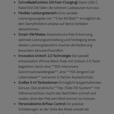
Schnellladefunktion (2A Fast-Charging):
Dank USB-C
Kabel (5V/2A) fallen die seltenen Ladepausen kurz aus.
Flexibler Leistungsbereich:
Eine variable
Leistungsausgabe von **5 bis 60 Watt** ermöglicht dir,
dein Dampferlebnis präzise auf deine Vorlieben
abzustimmen.
Smart-VW Modus:
Automatische Pod-Erkennung,
optimale Leistungseinstellung und Festlegung eines
idealen Leistungsbereichs machen die Bedienung
besonders benutzerfreundlich.
Innovative Unitech 2.0 Technologie:
Die speziell
entwickelten VPrime Mesh Pods mit Unitech 2.0 Taste
begeistern durch eine **50% intensivere
Geschmackswiedergabe**, eine **70% längere Coil-
Lebensdauer** und einen 5-fachen Auslaufschutz.
Großes 5 ml Tankvolumen:
Ermöglicht langanhaltenden
Genuss. Das praktische **Top-/Side-Fill-System** mit
Silikonverschluss macht das Nachfüllen schnell und
sauber, ohne den Pod vom Mod trennen zu müssen.
Personalisierte Airflow-Control:
Ein präziser
Schieberegler an der Seite des Mods erlaubt die