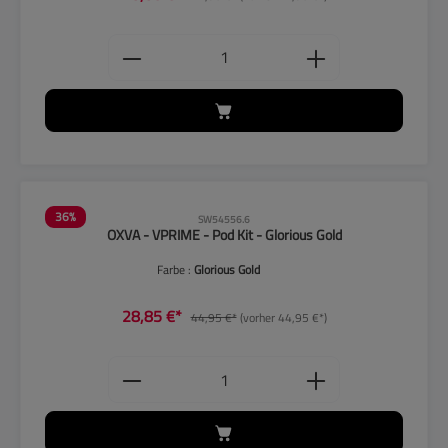
Produkt Anzahl: Gib den gewünschten
36
%
SW54556.6
OXVA - VPRIME - Pod Kit - Glorious Gold
Farbe :
Glorious Gold
28,85 €*
44,95 €*
(vorher 44,95 €*)
Produkt Anzahl: Gib den gewünschten