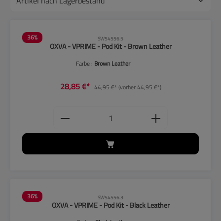
36
%
SW54556.5
OXVA - VPRIME - Pod Kit - Brown Leather
Farbe :
Brown Leather
28,85 €*
44,95 €*
(vorher 44,95 €*)
Produkt Anzahl: Gib den gewünschten
36
%
SW54556.3
OXVA - VPRIME - Pod Kit - Black Leather