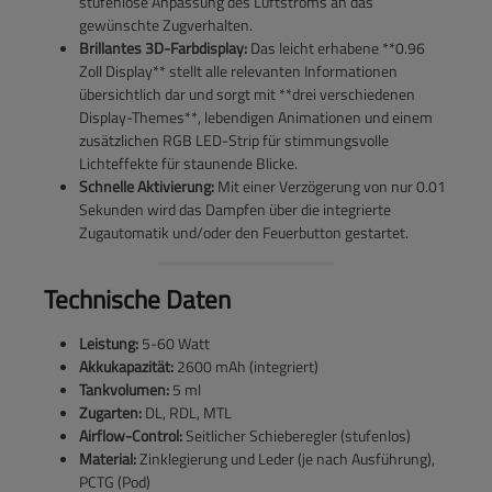
stufenlose Anpassung des Luftstroms an das
gewünschte Zugverhalten.
Brillantes 3D-Farbdisplay:
Das leicht erhabene **0.96
Zoll Display** stellt alle relevanten Informationen
übersichtlich dar und sorgt mit **drei verschiedenen
Display-Themes**, lebendigen Animationen und einem
zusätzlichen RGB LED-Strip für stimmungsvolle
Lichteffekte für staunende Blicke.
Schnelle Aktivierung:
Mit einer Verzögerung von nur 0.01
Sekunden wird das Dampfen über die integrierte
Zugautomatik und/oder den Feuerbutton gestartet.
Technische Daten
Leistung:
5-60 Watt
Akkukapazität:
2600 mAh (integriert)
Tankvolumen:
5 ml
Zugarten:
DL, RDL, MTL
Airflow-Control:
Seitlicher Schieberegler (stufenlos)
Material:
Zinklegierung und Leder (je nach Ausführung),
PCTG (Pod)