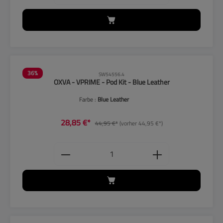
36
%
SW54556.4
OXVA - VPRIME - Pod Kit - Blue Leather
Farbe :
Blue Leather
28,85 €*
44,95 €*
(vorher 44,95 €*)
Produkt Anzahl: Gib den gewünschten