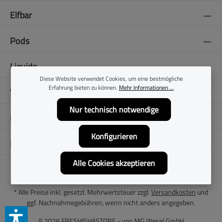
Elfbar
Pods
Liquids
Diese Website verwendet Cookies, um eine bestmögliche
Erfahrung bieten zu können.
Mehr Informationen ...
Vapes
Nur technisch notwendige
E-Zigaretten
Konfigurieren
Folge uns
Alle Cookies akzeptieren
* Alle Preise inkl. gesetzl. Mehrwertsteuer zzgl.
Versandkosten
und
ggf. Nachnahmegebühren, wenn nicht anders angegeben.
© 2026 FRESHISHASTORE - von
MG Wesel GmbH