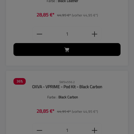
Farbe :
Black Leather
28,85 €*
44,95 €*
(vorher 44,95 €*)
Produkt Anzahl: Gib den gewünschten
36
%
SW54556.2
OXVA - VPRIME - Pod Kit - Black Carbon
Farbe :
Black Carbon
28,85 €*
44,95 €*
(vorher 44,95 €*)
Produkt Anzahl: Gib den gewünschten