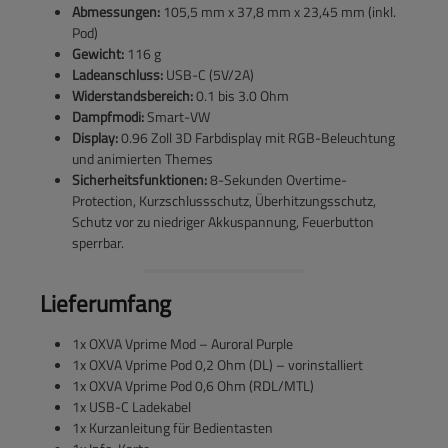
Abmessungen:
105,5 mm x 37,8 mm x 23,45 mm (inkl.
Pod)
Gewicht:
116 g
Ladeanschluss:
USB-C (5V/2A)
Widerstandsbereich:
0.1 bis 3.0 Ohm
Dampfmodi:
Smart-VW
Display:
0.96 Zoll 3D Farbdisplay mit RGB-Beleuchtung
und animierten Themes
Sicherheitsfunktionen:
8-Sekunden Overtime-
Protection, Kurzschlussschutz, Überhitzungsschutz,
Schutz vor zu niedriger Akkuspannung, Feuerbutton
sperrbar.
Lieferumfang
1x OXVA Vprime Mod – Auroral Purple
1x OXVA Vprime Pod 0,2 Ohm (DL) – vorinstalliert
1x OXVA Vprime Pod 0,6 Ohm (RDL/MTL)
1x USB-C Ladekabel
1x Kurzanleitung für Bedientasten