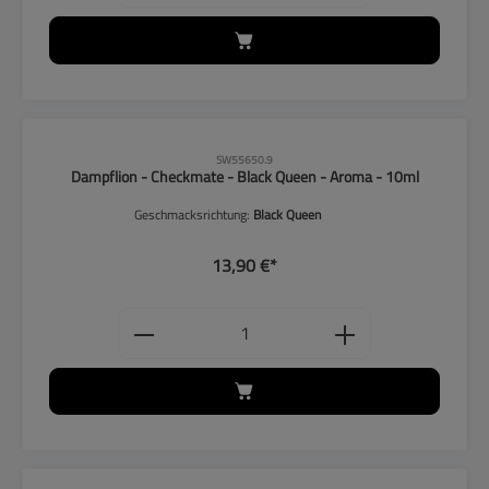
CLP-Hinweise beachten!
SW55650.9
Dampflion - Checkmate - Black Queen - Aroma - 10ml
Geschmacksrichtung:
Black Queen
13,90 €*
Produkt Anzahl: Gib den gewünschten