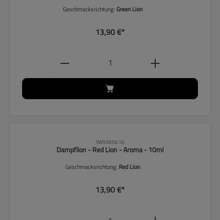
Geschmacksrichtung:
Green Lion
13,90 €*
Produkt Anzahl: Gib den gewünschten
CLP-Hinweise beachten!
SW55650.16
Dampflion - Red Lion - Aroma - 10ml
Geschmacksrichtung:
Red Lion
13,90 €*
Produkt Anzahl: Gib den gewünschten