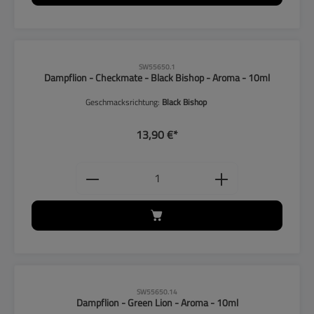
CLP-Hinweise beachten!
SW55650.1
Dampflion - Checkmate - Black Bishop - Aroma - 10ml
Geschmacksrichtung:
Black Bishop
13,90 €*
Produkt Anzahl: Gib den gewünschten
CLP-Hinweise beachten!
SW55650.14
Dampflion - Green Lion - Aroma - 10ml