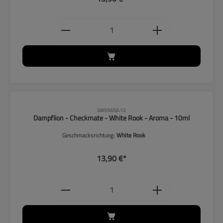
Produkt Anzahl: Gib den gewünschten
CLP-Hinweise beachten!
SW55650.12
Dampflion - Checkmate - White Rook - Aroma - 10ml
Geschmacksrichtung:
White Rook
13,90 €*
Produkt Anzahl: Gib den gewünschten