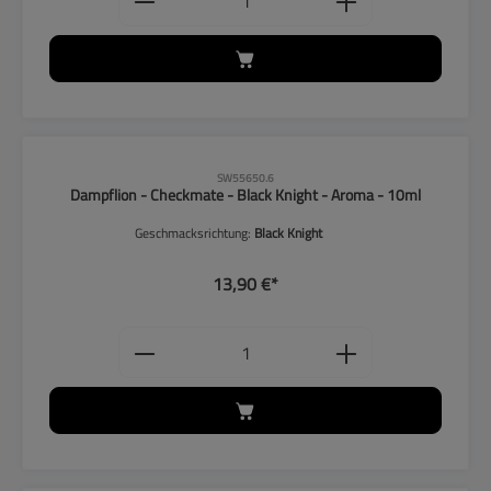
CLP-Hinweise beachten!
SW55650.6
Dampflion - Checkmate - Black Knight - Aroma - 10ml
Geschmacksrichtung:
Black Knight
13,90 €*
Produkt Anzahl: Gib den gewünschten