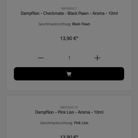
CLP-Hinweise beachten!
SW55650.7
Dampflion - Checkmate - Black Pawn - Aroma - 10ml
Geschmacksrichtung:
Black Pawn
13,90 €*
Produkt Anzahl: Gib den gewünschten
CLP-Hinweise beachten!
SW55650.15
Dampflion - Pink Lion - Aroma - 10ml
Geschmacksrichtung:
Pink Lion
13,90 €*