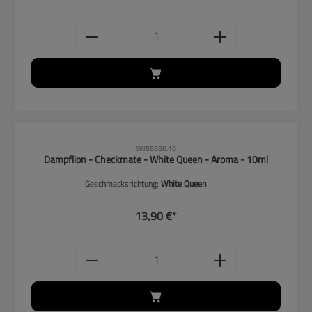
Produkt Anzahl: Gib den gewünschten
CLP-Hinweise beachten!
SW55650.10
Dampflion - Checkmate - White Queen - Aroma - 10ml
Geschmacksrichtung:
White Queen
13,90 €*
Produkt Anzahl: Gib den gewünschten