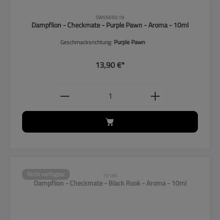
CLP-Hinweise beachten!
SW55650.19
Dampflion - Checkmate - Purple Pawn - Aroma - 10ml
Geschmacksrichtung:
Purple Pawn
13,90 €*
Produkt Anzahl: Gib den gewünschten
Nicht verfügbar
19186
Dampflion - Checkmate - Black Rook - Aroma - 10ml