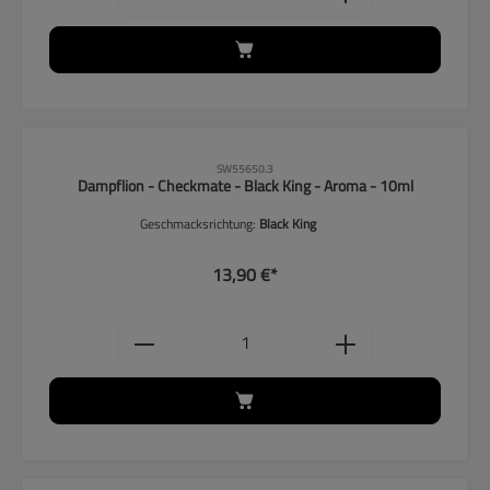
CLP-Hinweise beachten!
SW55650.3
Dampflion - Checkmate - Black King - Aroma - 10ml
Geschmacksrichtung:
Black King
13,90 €*
Produkt Anzahl: Gib den gewünschten