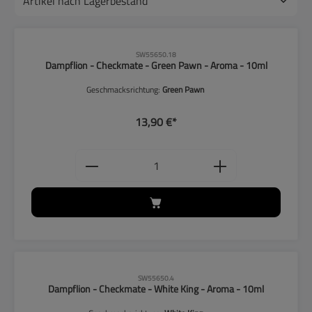
CLP-Hinweise beachten!
SW55650.18
Dampflion - Checkmate - Green Pawn - Aroma - 10ml
Geschmacksrichtung:
Green Pawn
13,90 €*
Produkt Anzahl: Gib den gewünschten
CLP-Hinweise beachten!
SW55650.4
Dampflion - Checkmate - White King - Aroma - 10ml