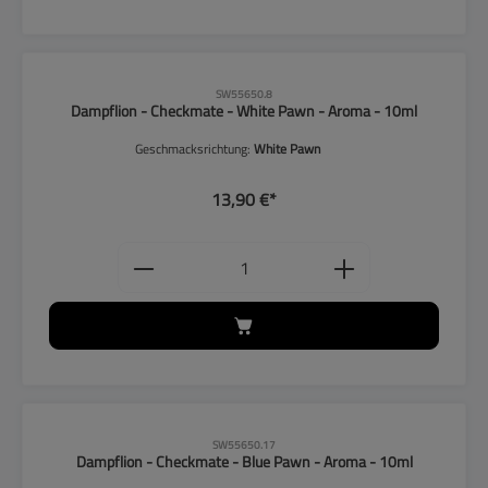
CLP-Hinweise beachten!
SW55650.8
Dampflion - Checkmate - White Pawn - Aroma - 10ml
Geschmacksrichtung:
White Pawn
13,90 €*
Produkt Anzahl: Gib den gewünschten
CLP-Hinweise beachten!
SW55650.17
Dampflion - Checkmate - Blue Pawn - Aroma - 10ml