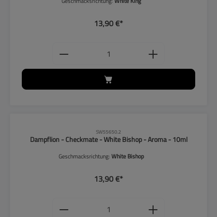
Geschmacksrichtung:
White King
13,90 €*
Produkt Anzahl: Gib den gewünschten
CLP-Hinweise beachten!
SW55650.2
Dampflion - Checkmate - White Bishop - Aroma - 10ml
Geschmacksrichtung:
White Bishop
13,90 €*
Produkt Anzahl: Gib den gewünschten