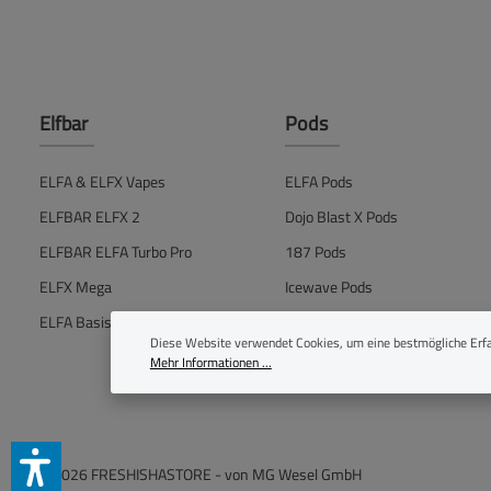
Elfbar
Pods
ELFA & ELFX Vapes
ELFA Pods
ELFBAR ELFX 2
Dojo Blast X Pods
ELFBAR ELFA Turbo Pro
187 Pods
ELFX Mega
Icewave Pods
ELFA Basisgerät
IVG Air Pods
Diese Website verwendet Cookies, um eine bestmögliche Erfa
Mehr Informationen ...
© 2026 FRESHISHASTORE - von
MG Wesel GmbH