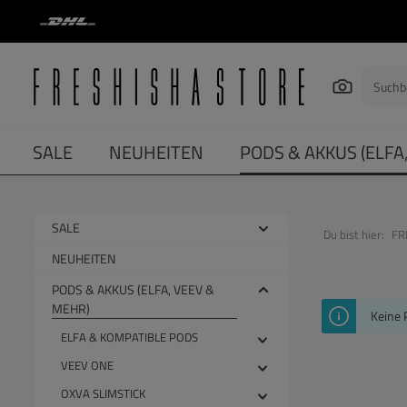
springen
Zur Hauptnavigation springen
SALE
NEUHEITEN
PODS & AKKUS (ELFA
SALE
Du bist hier:
FR
NEUHEITEN
PODS & AKKUS (ELFA, VEEV &
MEHR)
Keine 
ELFA & KOMPATIBLE PODS
VEEV ONE
OXVA SLIMSTICK