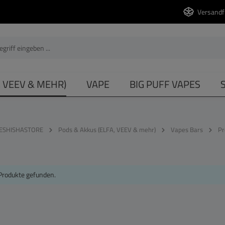
Versandf
, VEEV & MEHR)
VAPE
BIG PUFF VAPES
ESHISHASTORE
Pods & Akkus (ELFA, VEEV & mehr)
Vapes Bars
Pr
Produkte gefunden.