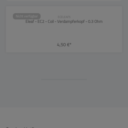
Nicht verfügbar
ECELEAF5
Eleaf - EC2 - Coil - Verdampferkopf - 0.3 Ohm
4,50 €*