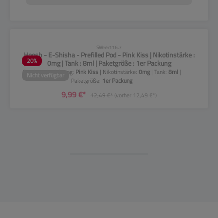
CLP-Hinweise beachten!
SW55116.7
Hoosh - E-Shisha - Prefilled Pod - Pink Kiss | Nikotinstärke :
20
%
0mg | Tank : 8ml | Paketgröße : 1er Packung
Geschmacksrichtung:
Pink Kiss
| Nikotinstärke:
0mg
| Tank:
8ml
|
Nicht verfügbar
Paketgröße:
1er Packung
9,99 €*
12,49 €*
(vorher 12,49 €*)