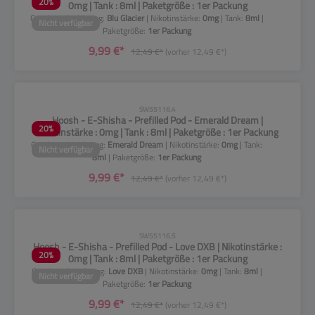
20
%
0mg | Tank : 8ml | Paketgröße : 1er Packung
Geschmacksrichtung:
Blu Glacier
| Nikotinstärke:
0mg
| Tank:
8ml
|
Nicht verfügbar
Paketgröße:
1er Packung
9,99 €*
12,49 €*
(vorher 12,49 €*)
CLP-Hinweise beachten!
SW55116.4
Hoosh - E-Shisha - Prefilled Pod - Emerald Dream |
20
%
Nikotinstärke : 0mg | Tank : 8ml | Paketgröße : 1er Packung
Geschmacksrichtung:
Emerald Dream
| Nikotinstärke:
0mg
| Tank:
Nicht verfügbar
8ml
| Paketgröße:
1er Packung
9,99 €*
12,49 €*
(vorher 12,49 €*)
CLP-Hinweise beachten!
SW55116.5
Hoosh - E-Shisha - Prefilled Pod - Love DXB | Nikotinstärke :
20
%
0mg | Tank : 8ml | Paketgröße : 1er Packung
Geschmacksrichtung:
Love DXB
| Nikotinstärke:
0mg
| Tank:
8ml
|
Nicht verfügbar
Paketgröße:
1er Packung
9,99 €*
12,49 €*
(vorher 12,49 €*)