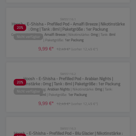
CLP-Hinweise beachten!
SW55116.1
Hoosh - E-Shisha - Prefilled Pod - Amalfi Breeze | Nikotinstärke
20
%
: 0mg | Tank : 8ml | Paketgröße : 1er Packung
Geschmacksrichtung:
Amalfi Breeze
| Nikotinstärke:
0mg
| Tank:
8ml
Nicht verfügbar
| Paketgröße:
1er Packung
9,99 €*
12,49 €*
(vorher 12,49 €*)
CLP-Hinweise beachten!
SW55116.2
Hoosh - E-Shisha - Prefilled Pod - Arabian Nights |
20
%
Nikotinstärke : 0mg | Tank : 8ml | Paketgröße : 1er Packung
Geschmacksrichtung:
Arabian Nights
| Nikotinstärke:
0mg
| Tank:
Nicht verfügbar
8ml
| Paketgröße:
1er Packung
9,99 €*
12,49 €*
(vorher 12,49 €*)
CLP-Hinweise beachten!
SW55116.3
Hoosh - E-Shisha - Prefilled Pod - Blu Glacier | Nikotinstärke :