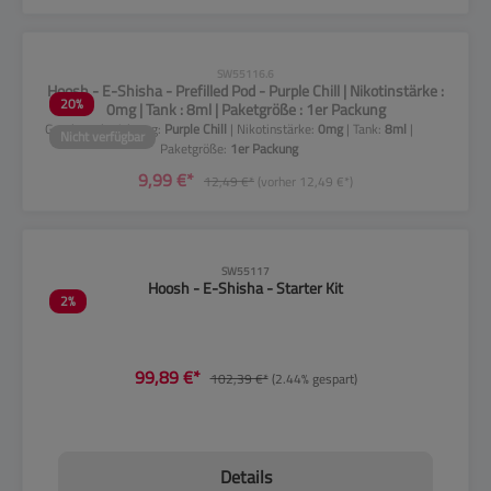
CLP-Hinweise beachten!
SW55116.6
Hoosh - E-Shisha - Prefilled Pod - Purple Chill | Nikotinstärke :
20
%
0mg | Tank : 8ml | Paketgröße : 1er Packung
Geschmacksrichtung:
Purple Chill
| Nikotinstärke:
0mg
| Tank:
8ml
|
Nicht verfügbar
Paketgröße:
1er Packung
9,99 €*
12,49 €*
(vorher 12,49 €*)
CLP-Hinweise beachten!
SW55117
Hoosh - E-Shisha - Starter Kit
2
%
99,89 €*
102,39 €*
(2.44% gespart)
Details