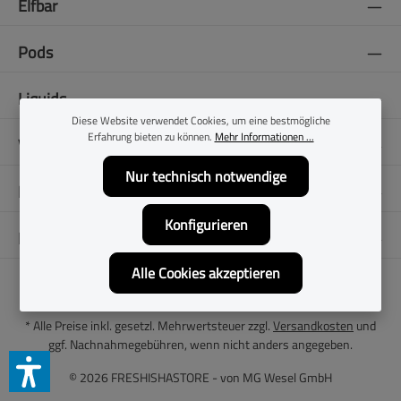
Elfbar
Pods
Liquids
Diese Website verwendet Cookies, um eine bestmögliche
Erfahrung bieten zu können.
Mehr Informationen ...
Vapes
Nur technisch notwendige
E-Zigaretten
Konfigurieren
Folge uns
Alle Cookies akzeptieren
* Alle Preise inkl. gesetzl. Mehrwertsteuer zzgl.
Versandkosten
und
ggf. Nachnahmegebühren, wenn nicht anders angegeben.
© 2026 FRESHISHASTORE - von
MG Wesel GmbH