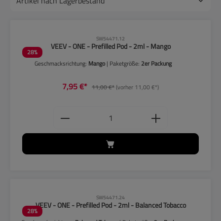
CLP-Hinweise beachten!
SW54471.12
VEEV - ONE - Prefilled Pod - 2ml - Mango
28
%
Geschmacksrichtung:
Mango
| Paketgröße:
2er Packung
7,95 €*
11,00 €*
(vorher 11,00 €*)
Produkt Anzahl: Gib den gewünschten
CLP-Hinweise beachten!
SW54471.24
VEEV - ONE - Prefilled Pod - 2ml - Balanced Tobacco
28
%