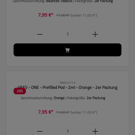
Geschmacksrichtung:
Balanced Tobacco
| Paketgröße:
2er Packung
7,95 €*
11,00 €*
(vorher 11,00 €*)
Produkt Anzahl: Gib den gewünschten
CLP-Hinweise beachten!
SW54471.9
VEEV - ONE - Prefilled Pod - 2ml - Orange - 2er Packung
28
%
Geschmacksrichtung:
Orange
| Paketgröße:
2er Packung
7,95 €*
11,00 €*
(vorher 11,00 €*)
Produkt Anzahl: Gib den gewünschten