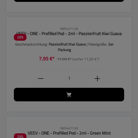
CLP-Hinweise beachten!
SW54471.28
VEEV - ONE - Prefilled Pod - 2ml - Passionfruit Kiwi Guava
28
%
Geschmacksrichtung:
Passionfruit Kiwi Guava
| Paketgröße:
2er
Packung
7,95 €*
11,00 €*
(vorher 11,00 €*)
Produkt Anzahl: Gib den gewünschten
CLP-Hinweise beachten!
SW54471.30
VEEV - ONE - Prefilled Pod - 2ml - Green Mint
28
%