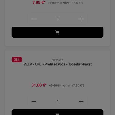
7,95 €*
11,00 €*
(vorher 11,00 €*)
Produkt Anzahl: Gib den gewünschten
33
%
SW55423
VEEV - ONE - Prefilled Pods - Topseller-Paket
31,80 €*
47,60 €*
(vorher 47,60 €*)
Produkt Anzahl: Gib den gewünschten