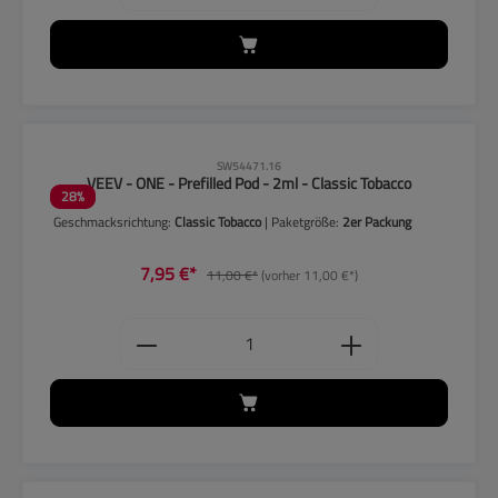
CLP-Hinweise beachten!
SW54471.16
VEEV - ONE - Prefilled Pod - 2ml - Classic Tobacco
28
%
Geschmacksrichtung:
Classic Tobacco
| Paketgröße:
2er Packung
7,95 €*
11,00 €*
(vorher 11,00 €*)
Produkt Anzahl: Gib den gewünschten