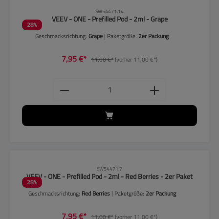
CLP-Hinweise beachten!
SW54471.14
VEEV - ONE - Prefilled Pod - 2ml - Grape
28
%
Geschmacksrichtung:
Grape
| Paketgröße:
2er Packung
7,95 €*
11,00 €*
(vorher 11,00 €*)
Produkt Anzahl: Gib den gewünschten
CLP-Hinweise beachten!
SW54471.7
VEEV - ONE - Prefilled Pod - 2ml - Red Berries - 2er Paket
28
%
Geschmacksrichtung:
Red Berries
| Paketgröße:
2er Packung
7,95 €*
11,00 €*
(vorher 11,00 €*)