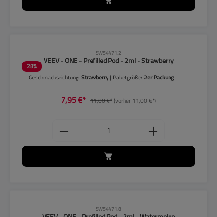
CLP-Hinweise beachten!
SW54471.2
VEEV - ONE - Prefilled Pod - 2ml - Strawberry
28
%
Geschmacksrichtung:
Strawberry
| Paketgröße:
2er Packung
7,95 €*
11,00 €*
(vorher 11,00 €*)
Produkt Anzahl: Gib den gewünschten
CLP-Hinweise beachten!
SW54471.8
VEEV - ONE - Prefilled Pod - 2ml - Watermelon