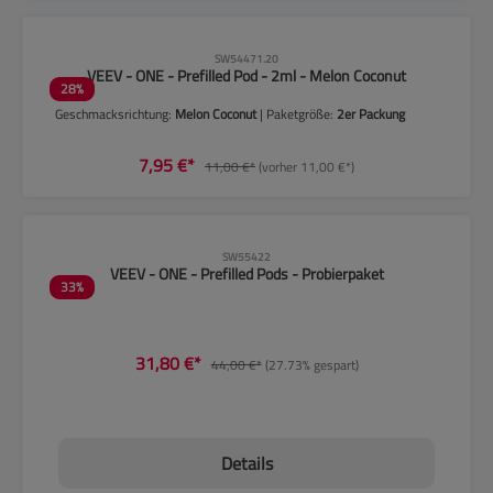
CLP-Hinweise beachten!
SW54471.20
VEEV - ONE - Prefilled Pod - 2ml - Melon Coconut
28
%
Geschmacksrichtung:
Melon Coconut
| Paketgröße:
2er Packung
7,95 €*
11,00 €*
(vorher 11,00 €*)
CLP-Hinweise beachten!
SW55422
VEEV - ONE - Prefilled Pods - Probierpaket
33
%
31,80 €*
44,00 €*
(27.73% gespart)
Details