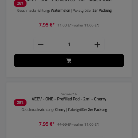
28
%
Geschmacksrichtung:
Watermelon
| Paketgröße:
2er Packung
7,95 €*
11,00 €*
(vorher 11,00 €*)
Produkt Anzahl: Gib den gewünschten
CLP-Hinweise beachten!
SW54471.6
VEEV - ONE - Prefilled Pod - 2ml - Cherry
28
%
Geschmacksrichtung:
Cherry
| Paketgröße:
2er Packung
7,95 €*
11,00 €*
(vorher 11,00 €*)