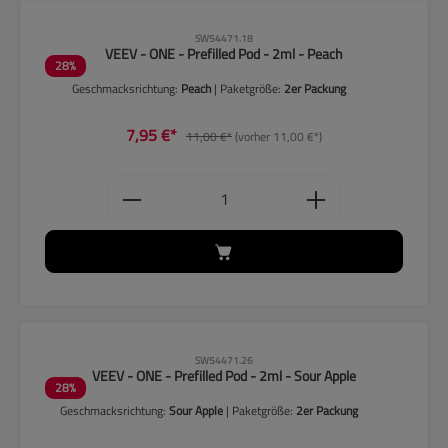
CLP-Hinweise beachten!
SW54471.18
VEEV - ONE - Prefilled Pod - 2ml - Peach
28
%
Geschmacksrichtung:
Peach
| Paketgröße:
2er Packung
7,95 €*
11,00 €*
(vorher 11,00 €*)
Produkt Anzahl: Gib den gewünschten
CLP-Hinweise beachten!
SW54471.26
VEEV - ONE - Prefilled Pod - 2ml - Sour Apple
28
%
Geschmacksrichtung:
Sour Apple
| Paketgröße:
2er Packung