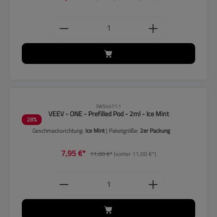
Produkt Anzahl: Gib den gewünschten
CLP-Hinweise beachten!
SW54471.1
VEEV - ONE - Prefilled Pod - 2ml - Ice Mint
28
%
Geschmacksrichtung:
Ice Mint
| Paketgröße:
2er Packung
7,95 €*
11,00 €*
(vorher 11,00 €*)
Produkt Anzahl: Gib den gewünschten