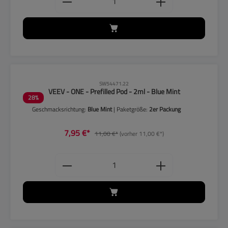
CLP-Hinweise beachten!
SW54471.22
VEEV - ONE - Prefilled Pod - 2ml - Blue Mint
28
%
Geschmacksrichtung:
Blue Mint
| Paketgröße:
2er Packung
7,95 €*
11,00 €*
(vorher 11,00 €*)
Produkt Anzahl: Gib den gewünschten