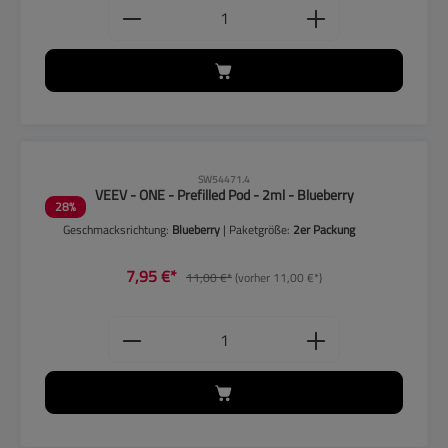
Produkt Anzahl: Gib den gewünschten
CLP-Hinweise beachten!
SW54471.4
VEEV - ONE - Prefilled Pod - 2ml - Blueberry
28
%
Geschmacksrichtung:
Blueberry
| Paketgröße:
2er Packung
7,95 €*
11,00 €*
(vorher 11,00 €*)
Produkt Anzahl: Gib den gewünschten