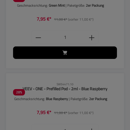
Geschmacksrichtung:
Green Mint
| Paketgröße:
2er Packung
7,95 €*
11,00 €*
(vorher 11,00 €*)
Produkt Anzahl: Gib den gewünschten
CLP-Hinweise beachten!
SW54471.10
VEEV - ONE - Prefilled Pod - 2ml - Blue Raspberry
28
%
Geschmacksrichtung:
Blue Raspberry
| Paketgröße:
2er Packung
7,95 €*
11,00 €*
(vorher 11,00 €*)
Produkt Anzahl: Gib den gewünschten