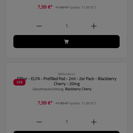
7,99 €*
11,90 €*
(vorher 11,90 €*)
Produkt Anzahl: Gib den gewünschten
CLP-Hinweise beachten!
SW54496.42
Elfbar - ELFA - Prefilled Pod - 2ml - 2er Pack - Blackberry
33
%
Cherry - 20mg
Geschmacksrichtung:
Blackberry Cherry
7,99 €*
11,90 €*
(vorher 11,90 €*)
Produkt Anzahl: Gib den gewünschten