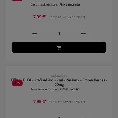
Geschmacksrichtung:
Pink Lemonade
7,99 €*
11,90 €*
(vorher 11,90 €*)
Produkt Anzahl: Gib den gewünschten
CLP-Hinweise beachten!
SW54496.43
Elfbar - ELFA - Prefilled Pod - 2ml - 2er Pack - Frozen Berries -
33
%
20mg
Geschmacksrichtung:
Frozen Berries
7,99 €*
11,90 €*
(vorher 11,90 €*)
Produkt Anzahl: Gib den gewünschten