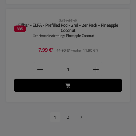
CLP-Hinweise beachten!
SW54496.40
Elfbar - ELFA - Prefilled Pod - 2ml - 2er Pack - Pineapple
33
%
Coconut
Geschmacksrichtung:
Pineapple Coconut
7,99 €*
11,90 €*
(vorher 11,90 €*)
Produkt Anzahl: Gib den gewünschten
1
2