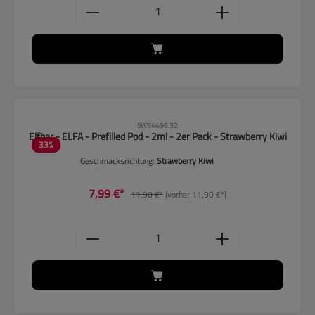
Produkt Anzahl: Gib den gewünschten
CLP-Hinweise beachten!
SW54496.32
Elfbar - ELFA - Prefilled Pod - 2ml - 2er Pack - Strawberry Kiwi
33
%
Geschmacksrichtung:
Strawberry Kiwi
7,99 €*
11,90 €*
(vorher 11,90 €*)
Produkt Anzahl: Gib den gewünschten