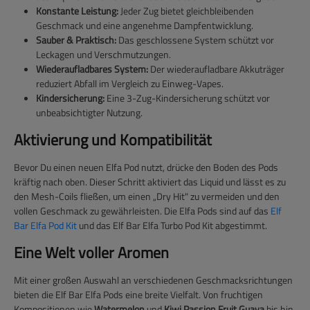
Konstante Leistung:
Jeder Zug bietet gleichbleibenden
Geschmack und eine angenehme Dampfentwicklung.
Sauber & Praktisch:
Das geschlossene System schützt vor
Leckagen und Verschmutzungen.
Wiederaufladbares System:
Der wiederaufladbare Akkuträger
reduziert Abfall im Vergleich zu Einweg-Vapes.
Kindersicherung:
Eine 3-Zug-Kindersicherung schützt vor
unbeabsichtigter Nutzung.
Aktivierung und Kompatibilität
Bevor Du einen neuen Elfa Pod nutzt, drücke den Boden des Pods
kräftig nach oben. Dieser Schritt aktiviert das Liquid und lässt es zu
den Mesh-Coils fließen, um einen „Dry Hit" zu vermeiden und den
vollen Geschmack zu gewährleisten. Die Elfa Pods sind auf das
Elf
Bar Elfa Pod Kit
und das Elf Bar Elfa Turbo Pod Kit abgestimmt.
Eine Welt voller Aromen
Mit einer großen Auswahl an verschiedenen Geschmacksrichtungen
bieten die Elf Bar Elfa Pods eine breite Vielfalt. Von fruchtigen
Kompositionen wie
Watermelon
und
Kiwi Passion Fruit Guava
bis hin