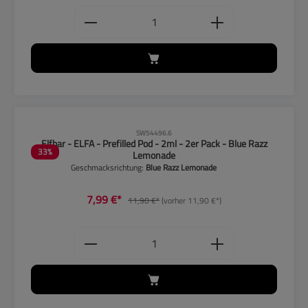
Produkt Anzahl: Gib den gewünschten
CLP-Hinweise beachten!
SW54496.6
Elfbar - ELFA - Prefilled Pod - 2ml - 2er Pack - Blue Razz
33
%
Lemonade
Geschmacksrichtung:
Blue Razz Lemonade
7,99 €*
11,90 €*
(vorher 11,90 €*)
Produkt Anzahl: Gib den gewünschten