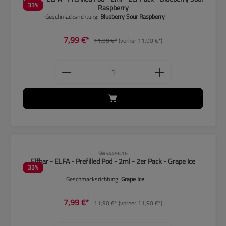
33
%
Raspberry
Geschmacksrichtung:
Blueberry Sour Raspberry
7,99 €*
11,90 €*
(vorher 11,90 €*)
Produkt Anzahl: Gib den gewünschten
CLP-Hinweise beachten!
SW54496.16
Elfbar - ELFA - Prefilled Pod - 2ml - 2er Pack - Grape Ice
33
%
Geschmacksrichtung:
Grape Ice
7,99 €*
11,90 €*
(vorher 11,90 €*)