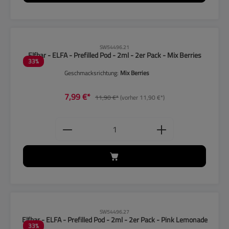
CLP-Hinweise beachten!
SW54496.21
Elfbar - ELFA - Prefilled Pod - 2ml - 2er Pack - Mix Berries
33
%
Geschmacksrichtung:
Mix Berries
7,99 €*
11,90 €*
(vorher 11,90 €*)
Produkt Anzahl: Gib den gewünschten
CLP-Hinweise beachten!
SW54496.27
Elfbar - ELFA - Prefilled Pod - 2ml - 2er Pack - Pink Lemonade
33
%