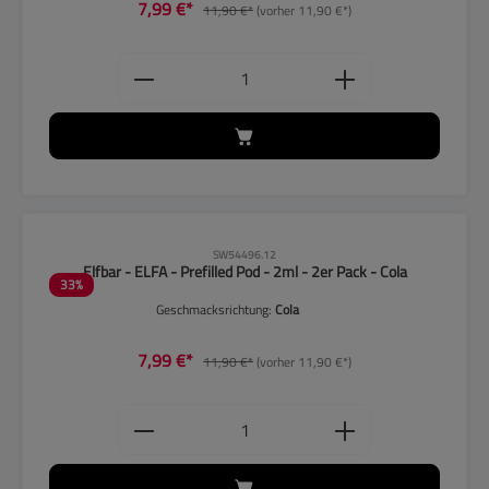
7,99 €*
11,90 €*
(vorher 11,90 €*)
Produkt Anzahl: Gib den gewünschten
CLP-Hinweise beachten!
SW54496.12
Elfbar - ELFA - Prefilled Pod - 2ml - 2er Pack - Cola
33
%
Geschmacksrichtung:
Cola
7,99 €*
11,90 €*
(vorher 11,90 €*)
Produkt Anzahl: Gib den gewünschten