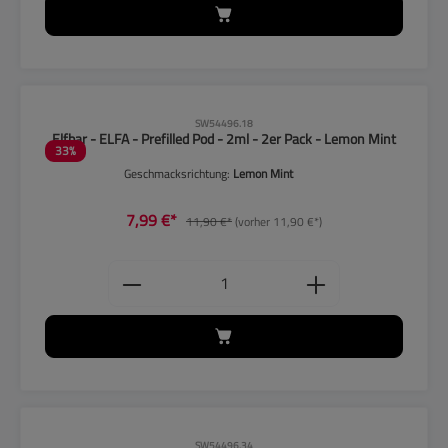
CLP-Hinweise beachten!
SW54496.18
Elfbar - ELFA - Prefilled Pod - 2ml - 2er Pack - Lemon Mint
33
%
Geschmacksrichtung:
Lemon Mint
7,99 €*
11,90 €*
(vorher 11,90 €*)
Produkt Anzahl: Gib den gewünschten
CLP-Hinweise beachten!
SW54496.34