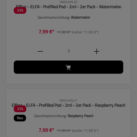
CLP-Hinweise beachten!
SW54496.35
Elfbar - ELFA - Prefilled Pod - 2ml - 2er Pack - Watermelon
33
%
Geschmacksrichtung:
Watermelon
7,99 €*
11,90 €*
(vorher 11,90 €*)
Produkt Anzahl: Gib den gewünschten
CLP-Hinweise beachten!
SW54496.47
Elfbar - ELFA - Prefilled Pod - 2ml - 2er Pack - Raspberry Peach
33
%
Geschmacksrichtung:
Raspberry Peach
Neu
7,99 €*
11,90 €*
(vorher 11,90 €*)