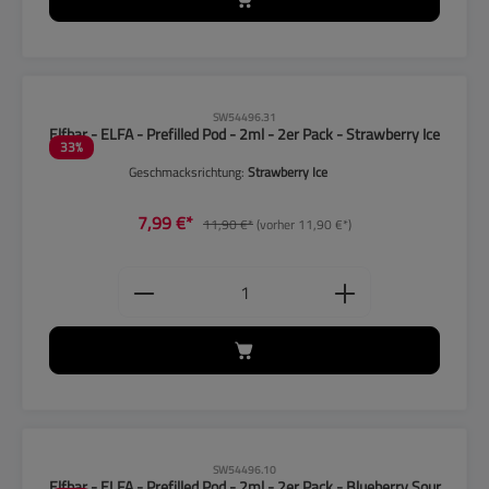
CLP-Hinweise beachten!
SW54496.31
Elfbar - ELFA - Prefilled Pod - 2ml - 2er Pack - Strawberry Ice
33
%
Geschmacksrichtung:
Strawberry Ice
7,99 €*
11,90 €*
(vorher 11,90 €*)
Produkt Anzahl: Gib den gewünschten
CLP-Hinweise beachten!
SW54496.10
Elfbar - ELFA - Prefilled Pod - 2ml - 2er Pack - Blueberry Sour