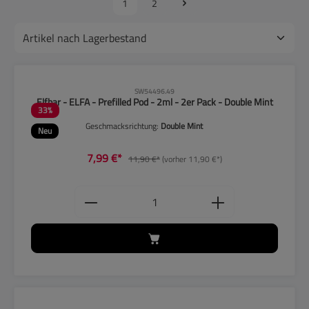
1
2
CLP-Hinweise beachten!
SW54496.49
Elfbar - ELFA - Prefilled Pod - 2ml - 2er Pack - Double Mint
33
%
Geschmacksrichtung:
Double Mint
Neu
7,99 €*
11,90 €*
(vorher 11,90 €*)
Produkt Anzahl: Gib den gewünschten