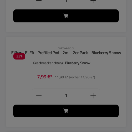
CLP-Hinweise beachten!
SW54496.3
Elfbar - ELFA - Prefilled Pod - 2ml - 2er Pack - Blueberry Snoow
33
%
Geschmacksrichtung:
Blueberry Snoow
7,99 €*
11,90 €*
(vorher 11,90 €*)
Produkt Anzahl: Gib den gewünschten