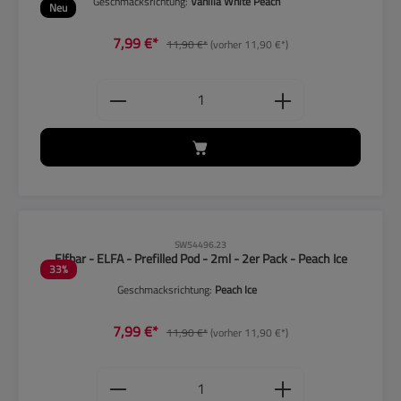
Geschmacksrichtung:
Vanilla White Peach
Neu
7,99 €*
11,90 €*
(vorher 11,90 €*)
Produkt Anzahl: Gib den gewünschten
CLP-Hinweise beachten!
SW54496.23
Elfbar - ELFA - Prefilled Pod - 2ml - 2er Pack - Peach Ice
33
%
Geschmacksrichtung:
Peach Ice
7,99 €*
11,90 €*
(vorher 11,90 €*)
Produkt Anzahl: Gib den gewünschten