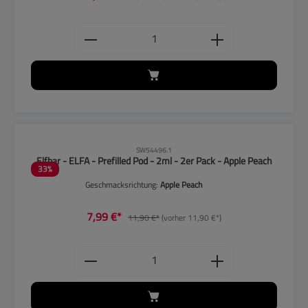
Produkt Anzahl: Gib den gewünschten
CLP-Hinweise beachten!
SW54496.1
Elfbar - ELFA - Prefilled Pod - 2ml - 2er Pack - Apple Peach
33
%
Geschmacksrichtung:
Apple Peach
7,99 €*
11,90 €*
(vorher 11,90 €*)
Produkt Anzahl: Gib den gewünschten