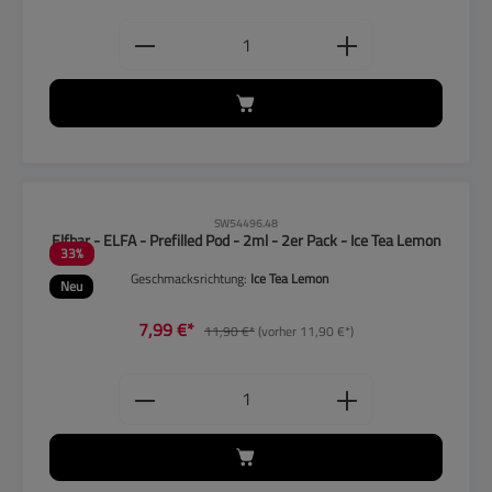
Produkt Anzahl: Gib den gewünschten
CLP-Hinweise beachten!
SW54496.48
Elfbar - ELFA - Prefilled Pod - 2ml - 2er Pack - Ice Tea Lemon
33
%
Geschmacksrichtung:
Ice Tea Lemon
Neu
7,99 €*
11,90 €*
(vorher 11,90 €*)
Produkt Anzahl: Gib den gewünschten