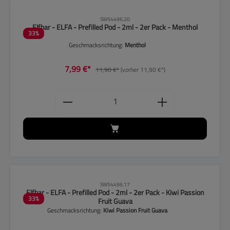
CLP-Hinweise beachten!
SW54496.20
Elfbar - ELFA - Prefilled Pod - 2ml - 2er Pack - Menthol
33
%
Geschmacksrichtung:
Menthol
7,99 €*
11,90 €*
(vorher 11,90 €*)
Produkt Anzahl: Gib den gewünschten
CLP-Hinweise beachten!
SW54496.17
Elfbar - ELFA - Prefilled Pod - 2ml - 2er Pack - Kiwi Passion
33
%
Fruit Guava
Geschmacksrichtung:
Kiwi Passion Fruit Guava