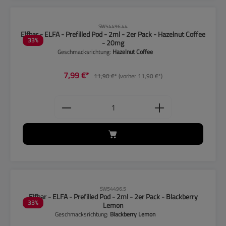
CLP-Hinweise beachten!
SW54496.44
Elfbar - ELFA - Prefilled Pod - 2ml - 2er Pack - Hazelnut Coffee
33
%
- 20mg
Geschmacksrichtung:
Hazelnut Coffee
7,99 €*
11,90 €*
(vorher 11,90 €*)
Produkt Anzahl: Gib den gewünschten
CLP-Hinweise beachten!
SW54496.5
Elfbar - ELFA - Prefilled Pod - 2ml - 2er Pack - Blackberry
33
%
Lemon
Geschmacksrichtung:
Blackberry Lemon