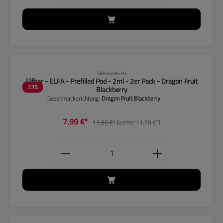
CLP-Hinweise beachten!
SW54496.39
Elfbar - ELFA - Prefilled Pod - 2ml - 2er Pack - Dragon Fruit
33
%
Blackberry
Geschmacksrichtung:
Dragon Fruit Blackberry
7,99 €*
11,90 €*
(vorher 11,90 €*)
Produkt Anzahl: Gib den gewünschten