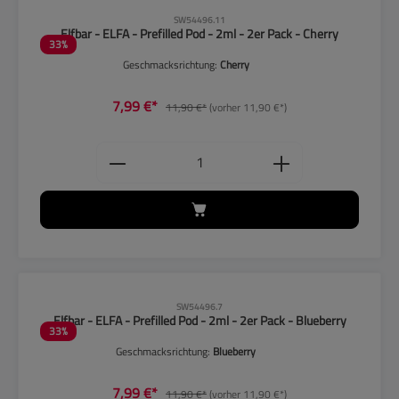
CLP-Hinweise beachten!
SW54496.11
Elfbar - ELFA - Prefilled Pod - 2ml - 2er Pack - Cherry
33
%
Geschmacksrichtung:
Cherry
7,99 €*
11,90 €*
(vorher 11,90 €*)
Produkt Anzahl: Gib den gewünschten
CLP-Hinweise beachten!
SW54496.7
Elfbar - ELFA - Prefilled Pod - 2ml - 2er Pack - Blueberry
33
%
Geschmacksrichtung:
Blueberry
7,99 €*
11,90 €*
(vorher 11,90 €*)