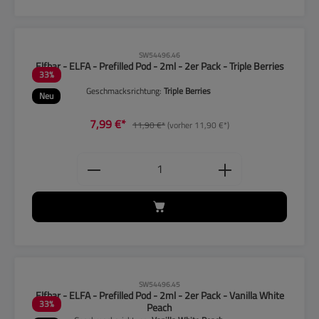
CLP-Hinweise beachten!
SW54496.46
Elfbar - ELFA - Prefilled Pod - 2ml - 2er Pack - Triple Berries
33
%
Geschmacksrichtung:
Triple Berries
Neu
7,99 €*
11,90 €*
(vorher 11,90 €*)
Produkt Anzahl: Gib den gewünschten
CLP-Hinweise beachten!
SW54496.45
Elfbar - ELFA - Prefilled Pod - 2ml - 2er Pack - Vanilla White
33
%
Peach