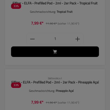
Elfbar - ELFA - Prefilled Pod - 2ml - 2er Pack - Tropical Fruit
33
%
Geschmacksrichtung:
Tropical Fruit
7,99 €*
11,90 €*
(vorher 11,90 €*)
Produkt Anzahl: Gib den gewünschten
CLP-Hinweise beachten!
SW54496.41
Elfbar - ELFA - Prefilled Pod - 2ml - 2er Pack - Pineapple Açaí
33
%
Geschmacksrichtung:
Pineapple Açaí
7,99 €*
11,90 €*
(vorher 11,90 €*)