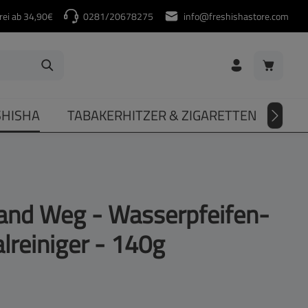
rei ab 34,90€
0281/20678275
info@freshishastore.com
Warenkorb
SHISHA
TABAKERHITZER & ZIGARETTEN
DIV
nd Weg - Wasserpfeifen-
lreiniger - 140g