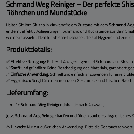
Schmand Weg Reiniger – Der perfekte Shish
Röhrchen und Mundstücke
Halten Sie Ihre Shisha in einwandfreiem Zustand mit dem
Schmand Weg 
entfernt effektiv Ablagerungen, Schmand und Rückstände aus dem Shis
wie neu aussieht. Ideal für Shisha-Liebhaber, die auf Hygiene und eine o
Produktdetails:
✅
Effektive Reinigung:
Entfernt Ablagerungen und Schmand aus Shisha
✅
Sanft und gründlich:
Keine Beschädigung des Materials, garantiert gla
✅
Einfache Anwendung:
Schnell und einfach anzuwenden für eine probl
✅
Hygienisch:
Sorgt für einen neutralen Geschmack und frischen Rauch
Lieferumfang:
1x
Schmand Weg Reiniger
(Inhalt je nach Auswahl)
Jetzt Schmand Weg Reiniger kaufen
und für ein sauberes, hygienisches 
⚠️ Hinweis:
Nur zur äußerlichen Anwendung. Bitte die Gebrauchsanweis