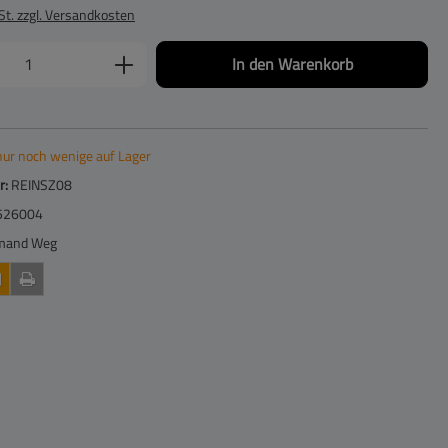
St. zzgl. Versandkosten
Anzahl: Gib den gewünschten Wert ein oder be
In den Warenkorb
nur noch wenige auf Lager
r:
REINSZ08
526004
mand Weg