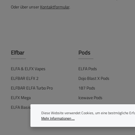
Oder über unser
Kontaktformular
.
Elfbar
Pods
ELFA & ELFX Vapes
ELFA Pods
ELFBAR ELFX 2
Dojo Blast X Pods
ELFBAR ELFA Turbo Pro
187 Pods
ELFX Mega
Icewave Pods
ELFA Basisgerät
IVG Air Pods
Diese Website verwendet Cookies, um eine bestmögliche Erfa
Mehr Informationen ...