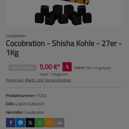
Cocobration
Cocobration - Shisha Kohle - 27er -
1Kg
5,00 €*
%
Nicht verfügbar
7,90 €*
(36.71% gespart)
Inhalt:
1 Kilogramm
Preise inkl. MwSt. zzgl. Versandkosten
Produktnummer:
17202
EAN:
4260574360207
Hersteller:
Cocobration