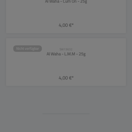
Al Waha - Cum On - 25g
4,00 €*
Nicht verfügbar
SW13632
Al Waha - L.M.M - 25g
4,00 €*