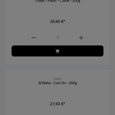
7Days - Platin - C.Blue - 200g
26,90 €*
Produkt Anzahl: Gib den gewünschten
18026
Al Waha - Cum On - 200g
27,90 €*