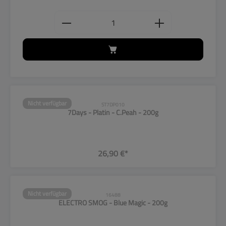
Produkt Anzahl: Gib den gewünschten
Nicht verfügbar
ST7DP010
7Days - Platin - C.Peah - 200g
26,90 €*
Nicht verfügbar
16488
ELECTRO SMOG - Blue Magic - 200g