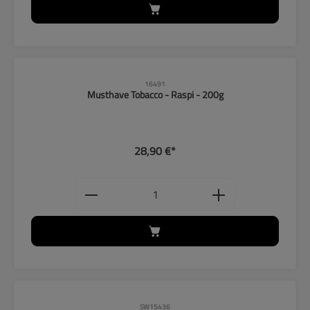
16491
Musthave Tobacco - Raspi - 200g
28,90 €*
Produkt Anzahl: Gib den gewünschten
SW15436