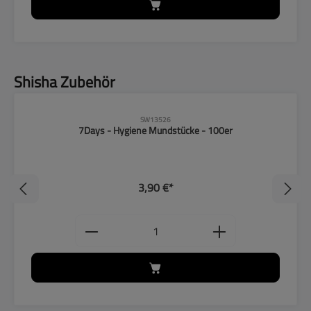
Produktgalerie überspringen
Shisha Zubehör
SW13526
7Days - Hygiene Mundstücke - 100er
3,90 €*
Produkt Anzahl: Gib den gewünschten