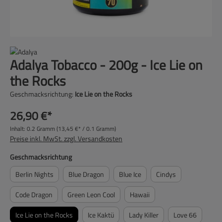
Adalya Tobacco - 200g - Ice Lie on
the Rocks
Geschmacksrichtung:
Ice Lie on the Rocks
26,90 €*
Inhalt:
0.2 Gramm
(13,45 €* / 0.1 Gramm)
Preise inkl. MwSt. zzgl. Versandkosten
auswählen
Geschmacksrichtung
Berlin Nights
Blue Dragon
Blue Ice
Cindys
Code Dragon
Green Leon Cool
Hawaii
Ice Lie on the Rocks
Ice Kaktü
Lady Killer
Love 66