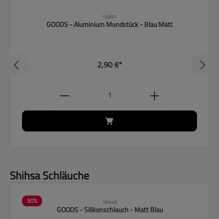
14991
GOODS - Aluminium Mundstück - Blau Matt
2,90 €*
ten Wert ein oder benutze die Schaltflächen, um
Produkt Anzahl: Gib den gewünschten
Produktgalerie überspringen
Shihsa Schläuche
30
%
16449
GOODS - Silikonschlauch - Matt Blau