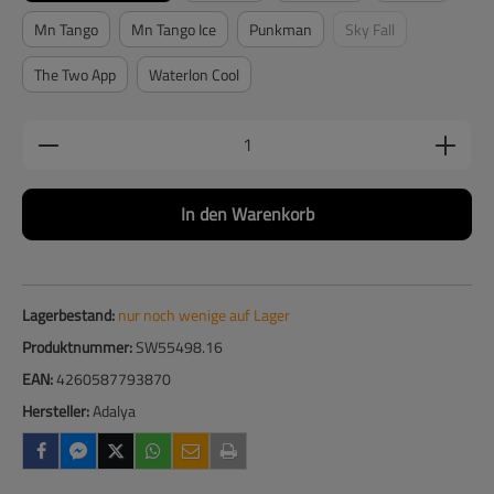
Mn Tango
Mn Tango Ice
Punkman
Sky Fall
(Diese Option ist zurzei
The Two App
Waterlon Cool
Produkt Anzahl: Gib den gewünschten Wert ein
In den Warenkorb
Lagerbestand:
nur noch wenige auf Lager
Produktnummer:
SW55498.16
EAN:
4260587793870
Hersteller:
Adalya