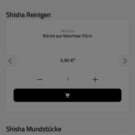
Produktgalerie überspringen
Shisha Reinigen
SW10565
Bürste aus Naturhaar 55cm
3,90 €*
ten Wert ein oder benutze die Schaltflächen, um
Produkt Anzahl: Gib den gewünschten
Produktgalerie überspringen
Shisha Mundstücke