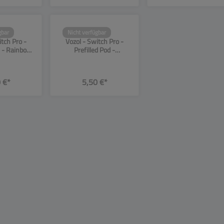
gbar
Nicht verfügbar
982
SW13983
itch Pro -
Vozol - Switch Pro -
d - Rainbow
Prefilled Pod -
0mg - 2er
Strawberry Smoothie -
ck
20mg - 2er Pack
 €*
5,50 €*