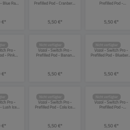
 - Blue Razz
Prefilled Pod - Cranberry
Prefilled Pod -
- 2er Pack
Ice - 20mg - 2er Pack
Strawberry Kiwi - 20m
- 2er Pack
 €*
5,50 €*
5,50 €*
gbar
Nicht verfügbar
Nicht verfügbar
972
SW13973
SW13974
itch Pro -
Vozol - Switch Pro -
Vozol - Switch Pro -
Pod - Pink
Prefilled Pod - Banana
Prefilled Pod - Blueber
20mg - 2er
Ice - 20mg - 2er Pack
Ice - 20mg - 2er Pack
ck
 €*
5,50 €*
5,50 €*
gbar
Nicht verfügbar
Nicht verfügbar
977
SW13978
SW13979
itch Pro -
Vozol - Switch Pro -
Vozol - Switch Pro -
 - Lush Ice -
Prefilled Pod - Cola Ice -
Prefilled Pod -
er Pack
20mg - 2er Pack
Blackberry Ice - 20mg 
2er Pack
 €*
5,50 €*
5,50 €*