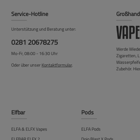
Service-Hotline
Großhand
Unterstützung und Beratung unter:
0281 20678275
Werde Wieder
Mo-Fr, 08:00 - 16:30 Uhr
Zigaretten, L
Wasserpfeif
Oder über unser
Kontaktformular
.
Zubehör. Hier
Elfbar
Pods
ELFA & ELFX Vapes
ELFA Pods
ELFBAR ELFX 2
Dojo Blast X Pods