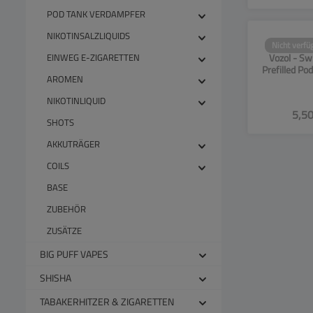
POD TANK VERDAMPFER
NIKOTINSALZLIQUIDS
Nicht verfü
SW13
EINWEG E-ZIGARETTEN
Vozol - Sw
Prefilled Po
AROMEN
Candy - 2
Pa
NIKOTINLIQUID
5,50
SHOTS
AKKUTRÄGER
COILS
BASE
ZUBEHÖR
ZUSÄTZE
BIG PUFF VAPES
SHISHA
TABAKERHITZER & ZIGARETTEN