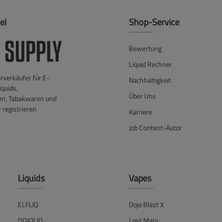
el
Shop-Service
Bewertung
Liquid Rechner
verkäufer für E-
Nachhaltigkeit
iquids,
Über Uns
en, Tabakwaren und
 registrieren
Karriere
Job Content-Autor
Liquids
Vapes
ELFLIQ
Dojo Blast X
DOJOLIQ
Lost Mary