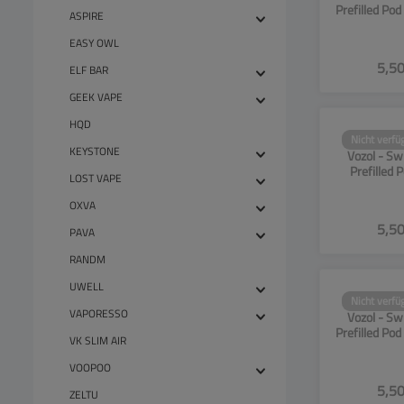
Prefilled Pod
ASPIRE
Ice - 20mg 
EASY OWL
5,50
ELF BAR
GEEK VAPE
HQD
Nicht verfü
SW13
KEYSTONE
Vozol - Sw
Prefilled 
LOST VAPE
Lemonade - 
Pa
OXVA
5,50
PAVA
RANDM
UWELL
Nicht verfü
SW13
VAPORESSO
Vozol - Sw
Prefilled Pod
VK SLIM AIR
20mg - 2
VOOPOO
5,50
ZELTU