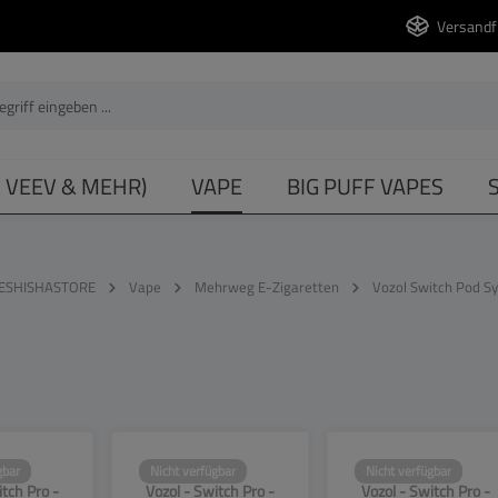
Versandf
, VEEV & MEHR)
VAPE
BIG PUFF VAPES
ESHISHASTORE
Vape
Mehrweg E-Zigaretten
Vozol Switch Pod S
gbar
Nicht verfügbar
Nicht verfügbar
967
SW13968
SW13969
itch Pro -
Vozol - Switch Pro -
Vozol - Switch Pro -