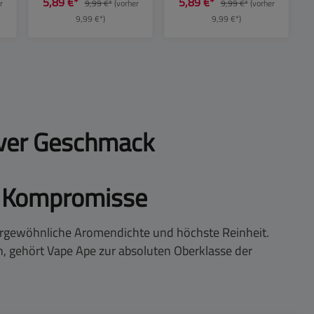
5,89 €*
5,89 €*
r
9,99 €*
(vorher
9,99 €*
(vorher
20mg
9,99 €*)
9,99 €*)
siver Geschmack
e Kompromisse
ergewöhnliche Aromendichte und höchste Reinheit.
n, gehört Vape Ape zur absoluten Oberklasse der