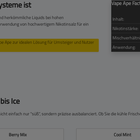
ysteme ist
Vape Ape Fac
end herkömmliche Liquids bei hohen
Inhalt:
Verwendung von hochwertigem Nikotinsalz für ein
Nikotinstärke:
Mischverhältni
pe Ape zur idealen Lösung für Umsteiger und Nutzer
Anwendung:
bis Ice
cht einfach nur "süß", sondern präzise ausbalanciert. Ob Sie die kühle Frisch
Berry Mix
Cool Mint