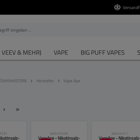
Versandf
, VEEV & MEHR)
VAPE
BIG PUFF VAPES
ESHISHASTORE
Hersteller
Vape Ape
se beachten!
CLP-Hinweise beachten!
CLP-Hinweise beachten
45.21
SW54545.23
SW54545.1
ikotinsalz-
VapeApe - Nikotinsalz-
VapeApe - Nikotinsalz