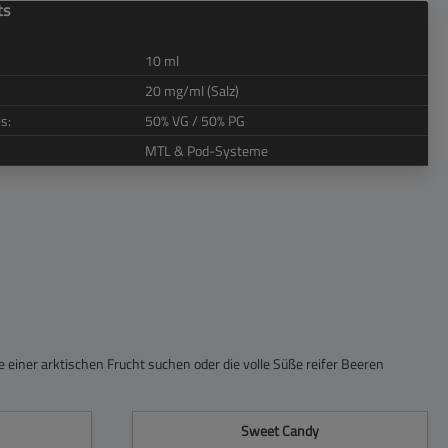
ts
10 ml
20 mg/ml (Salz)
s:
50% VG / 50% PG
MTL & Pod-Systeme
e einer arktischen Frucht suchen oder die volle Süße reifer Beeren
Sweet Candy