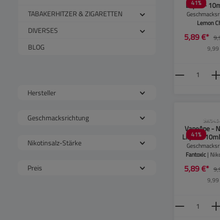
41
%
Liquid - 10
TABAKERHITZER & ZIGARETTEN
Chill | Nikot
Geschmacksri
: 1
Lemon Ch
DIVERSES
Nikotinsalz-
5,89 €*
9,
10m
BLOG
9,99
Produkt
Hersteller
Geschmacksrichtung
CLP-Hinwei
SW545
VapeApe - N
41
%
Liquid - 10ml
Nikotinsalz-Stärke
Nikotinsal
Geschmacksri
20
Fantoxic
| Nik
Stärke:
2
5,89 €*
Preis
9,
9,99
Produkt