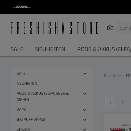
springen
Zur Hauptnavigation springen
SALE
NEUHEITEN
PODS & AKKUS (ELFA
SALE
Du bist hier:
FR
NEUHEITEN
PODS & AKKUS (ELFA, VEEV &
MEHR)
1
2
VAPE
BIG PUFF VAPES
CLP-Hinwei
SW545
SHISHA
VapeApe - N