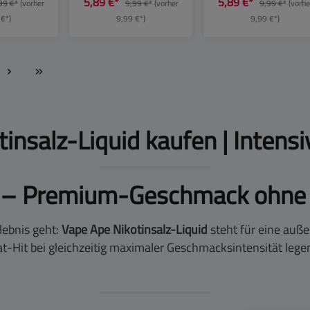
5,89 €*
5,89 €*
99 €*
(vorher
9,99 €*
(vorher
9,99 €*
(vorhe
g
20mg
10mg
 €*)
9,99 €*)
9,99 €*)
insalz-Liquid kaufen | Inten
id – Premium-Geschmack ohn
lebnis geht:
Vape Ape Nikotinsalz-Liquid
steht für eine auß
at-Hit bei gleichzeitig maximaler Geschmacksintensität lege