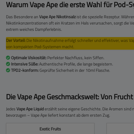
Warum Vape Ape die erste Wahl für Pod-S
Das Besondere an
Vape Ape Nikotinsalz
ist die spezielle Rezeptur. Währ
Nikotinkonzentrationen oft ein Kratzen im Hals verursachen, sorgt die 
extrem weiches Dampferlebnis.
Der Vorteil:
Die Nikotinaufnahme erfolgt schneller und effektiver, was Va
von kompakten Pod-Systemen macht.
Optimale Viskosität:
Perfekter Nachfluss, kein Siffen.
Intensive Süße:
Authentische Profile, die lange begeistern.
TPD2-konform:
Geprüfte Sicherheit in der 10ml Flasche.
Die Vape Ape Geschmackswelt: Von Frucht 
Jedes
Vape Ape Liquid
erzählt seine eigene Geschichte. Die Aromen sind ni
bevorzugen – Vape Ape liefert konstant ab dem ersten Zug.
Exotic Fruits