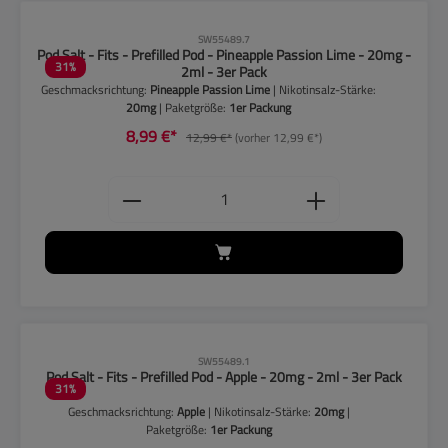
CLP-Hinweise beachten!
SW55489.7
Pod Salt - Fits - Prefilled Pod - Pineapple Passion Lime - 20mg -
31
%
2ml - 3er Pack
Geschmacksrichtung:
Pineapple Passion Lime
| Nikotinsalz-Stärke:
20mg
| Paketgröße:
1er Packung
8,99 €*
12,99 €*
(vorher 12,99 €*)
Produkt Anzahl: Gib den gewünschten
CLP-Hinweise beachten!
SW55489.1
Pod Salt - Fits - Prefilled Pod - Apple - 20mg - 2ml - 3er Pack
31
%
Geschmacksrichtung:
Apple
| Nikotinsalz-Stärke:
20mg
|
Paketgröße:
1er Packung