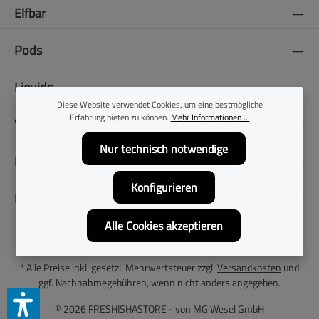
Elfbar
Pods
Liquids
Diese Website verwendet Cookies, um eine bestmögliche
Erfahrung bieten zu können.
Mehr Informationen ...
Vapes
Nur technisch notwendige
E-Zigaretten
Konfigurieren
Folge uns
Alle Cookies akzeptieren
* Alle Preise inkl. gesetzl. Mehrwertsteuer zzgl.
Versandkosten
und
ggf. Nachnahmegebühren, wenn nicht anders angegeben.
© 2026 FRESHISHASTORE - von
MG Wesel GmbH