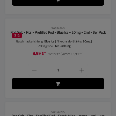
CLP-Hinweise beachten!
SW55489.3
Pod Salt - Fits - Prefilled Pod - Blue Ice - 20mg - 2ml - 3er Pack
31
%
Geschmacksrichtung:
Blue Ice
| Nikotinsalz-Stärke:
20mg
|
Paketgröße:
1er Packung
8,99 €*
12,99 €*
(vorher 12,99 €*)
Produkt Anzahl: Gib den gewünschten
CLP-Hinweise beachten!
SW55489.5
Pod Salt - Fits - Prefilled Pod - Fresh Mint - 20mg - 2ml - 3er