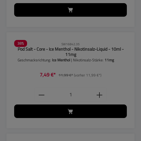
38
%
SW16842.35
Pod Salt - Core - Ice Menthol - Nikotinsalz-Liquid - 10ml -
11mg
Geschmacksrichtung:
Ice Menthol
| Nikotinsalz-Stärke:
11mg
7,49 €*
11,99 €*
(vorher 11,99 €*)
Produkt Anzahl: Gib den gewünschten