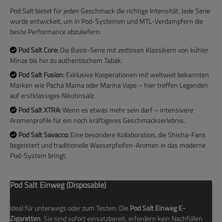
Pod Salt bietet für jeden Geschmack die richtige Intensität. Jede Serie
wurde entwickelt, um in Pod-Systemen und MTL-Verdampfern die
beste Performance abzuliefern:
Pod Salt Core:
Die Basis-Serie mit zeitlosen Klassikern von kühler
Minze bis hin zu authentischem Tabak.
Pod Salt Fusion:
Exklusive Kooperationen mit weltweit bekannten
Marken wie Pacha Mama oder Marina Vape – hier treffen Legenden
auf erstklassiges Nikotinsalz.
Pod Salt XTRA:
Wenn es etwas mehr sein darf – intensivere
Aromenprofile für ein noch kräftigeres Geschmackserlebnis.
Pod Salt Savacco:
Eine besondere Kollaboration, die Shisha-Fans
begeistert und traditionelle Wasserpfeifen-Aromen in das moderne
Pod-System bringt.
Pod Salt Einweg (Disposable)
Ideal für unterwegs oder zum Testen: Die
Pod Salt Einweg E-
Zigaretten
. Sie sind sofort einsatzbereit, erfordern kein Nachfüllen