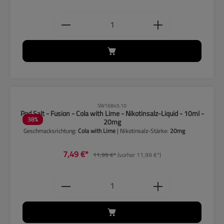
Produkt Anzahl: Gib den gewünschten
CLP-Hinweise beachten!
SW16845.10
Pod Salt - Fusion - Cola with Lime - Nikotinsalz-Liquid - 10ml -
38
%
20mg
Geschmacksrichtung:
Cola with Lime
| Nikotinsalz-Stärke:
20mg
7,49 €*
11,99 €*
(vorher 11,99 €*)
Produkt Anzahl: Gib den gewünschten