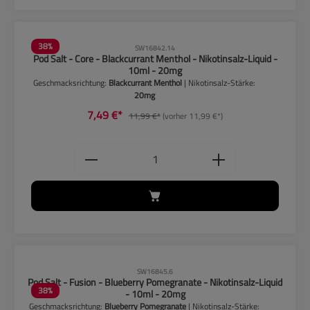
38
%
SW16842.14
Pod Salt - Core - Blackcurrant Menthol - Nikotinsalz-Liquid -
10ml - 20mg
Geschmacksrichtung:
Blackcurrant Menthol
| Nikotinsalz-Stärke:
20mg
7,49 €*
11,99 €*
(vorher 11,99 €*)
Produkt Anzahl: Gib den gewünschten
CLP-Hinweise beachten!
SW16845.6
Pod Salt - Fusion - Blueberry Pomegranate - Nikotinsalz-Liquid
38
%
- 10ml - 20mg
Geschmacksrichtung:
Blueberry Pomegranate
| Nikotinsalz-Stärke: