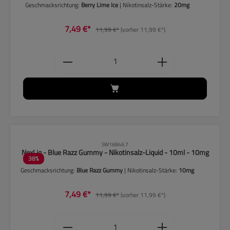
Geschmacksrichtung:
Berry Lime Ice
| Nikotinsalz-Stärke:
20mg
7,49 €*
11,99 €*
(vorher 11,99 €*)
Produkt Anzahl: Gib den gewünschten
CLP-Hinweise beachten!
SW16846.7
NexLiq - Blue Razz Gummy - Nikotinsalz-Liquid - 10ml - 10mg
38
%
Geschmacksrichtung:
Blue Razz Gummy
| Nikotinsalz-Stärke:
10mg
7,49 €*
11,99 €*
(vorher 11,99 €*)
Produkt Anzahl: Gib den gewünschten