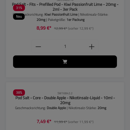
Pod Salt - Fits - Prefilled Pod - Kiwi Passionfruit Lime - 20mg -
31
%
2ml - 3er Pack
Geschmacksrichtung:
Kiwi Passionfruit Lime
| Nikotinsalz-Stärke:
Neu
20mg
| Paketgröße:
1er Packung
8,99 €*
12,99 €*
(vorher 12,99 €*)
Produkt Anzahl: Gib den gewünschten
38
%
SW16842.2
Pod Salt - Core - Double Apple - Nikotinsalz-Liquid - 10ml -
20mg
Geschmacksrichtung:
Double Apple
| Nikotinsalz-Stärke:
20mg
7,49 €*
11,99 €*
(vorher 11,99 €*)