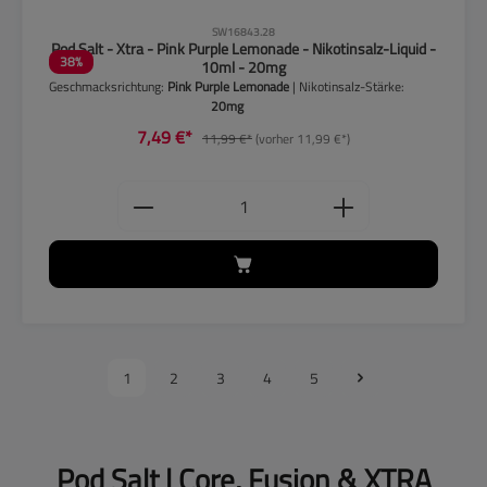
CLP-Hinweise beachten!
SW16843.28
Pod Salt - Xtra - Pink Purple Lemonade - Nikotinsalz-Liquid -
38
%
10ml - 20mg
Geschmacksrichtung:
Pink Purple Lemonade
| Nikotinsalz-Stärke:
20mg
7,49 €*
11,99 €*
(vorher 11,99 €*)
Produkt Anzahl: Gib den gewünschten
1
2
3
4
5
Pod Salt | Core, Fusion & XTRA