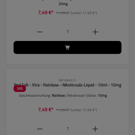
20mg
7,49 €*
11,99 €*
(vorher 11,99 €*)
Produkt Anzahl: Gib den gewünschten
CLP-Hinweise beachten!
SW16843.31
Pod Salt - Xtra - Rainbow - Nikotinsalz-Liquid - 10ml - 10mg
38
%
Geschmacksrichtung:
Rainbow
| Nikotinsalz-Stärke:
10mg
7,49 €*
11,99 €*
(vorher 11,99 €*)
Produkt Anzahl: Gib den gewünschten