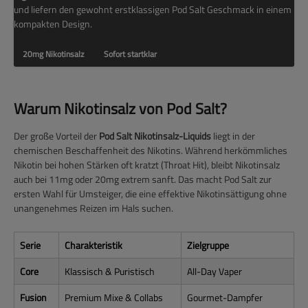
und liefern den gewohnt erstklassigen Pod Salt Geschmack in einem
kompakten Design.
20mg Nikotinsalz
Sofort startklar
Warum Nikotinsalz von Pod Salt?
Der große Vorteil der
Pod Salt Nikotinsalz-Liquids
liegt in der
chemischen Beschaffenheit des Nikotins. Während herkömmliches
Nikotin bei hohen Stärken oft kratzt (Throat Hit), bleibt Nikotinsalz
auch bei 11mg oder 20mg extrem sanft. Das macht Pod Salt zur
ersten Wahl für Umsteiger, die eine effektive Nikotinsättigung ohne
unangenehmes Reizen im Hals suchen.
Serie
Charakteristik
Zielgruppe
Core
Klassisch & Puristisch
All-Day Vaper
Fusion
Premium Mixe & Collabs
Gourmet-Dampfer