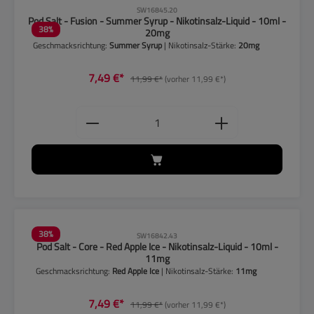
CLP-Hinweise beachten!
SW16845.20
Pod Salt - Fusion - Summer Syrup - Nikotinsalz-Liquid - 10ml -
38
%
20mg
Geschmacksrichtung:
Summer Syrup
| Nikotinsalz-Stärke:
20mg
7,49 €*
11,99 €*
(vorher 11,99 €*)
Produkt Anzahl: Gib den gewünschten
38
%
SW16842.43
Pod Salt - Core - Red Apple Ice - Nikotinsalz-Liquid - 10ml -
11mg
Geschmacksrichtung:
Red Apple Ice
| Nikotinsalz-Stärke:
11mg
7,49 €*
11,99 €*
(vorher 11,99 €*)