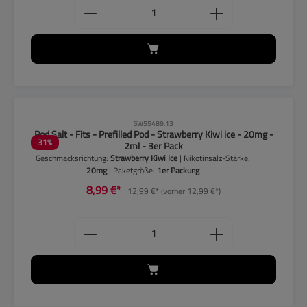
Produkt Anzahl: Gib den gewünschten
CLP-Hinweise beachten!
SW55489.13
Pod Salt - Fits - Prefilled Pod - Strawberry Kiwi ice - 20mg -
31
%
2ml - 3er Pack
Geschmacksrichtung:
Strawberry Kiwi Ice
| Nikotinsalz-Stärke:
20mg
| Paketgröße:
1er Packung
8,99 €*
12,99 €*
(vorher 12,99 €*)
Produkt Anzahl: Gib den gewünschten