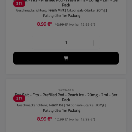
31
%
Pack
Geschmacksrichtung:
Fresh Mint
| Nikotinsalz-Stärke:
20mg
|
Paketgröße:
1er Packung
8,99 €*
12,99 €*
(vorher 12,99 €*)
Produkt Anzahl: Gib den gewünschten
CLP-Hinweise beachten!
SW55489.6
Pod Salt - Fits - Prefilled Pod - Peach Ice - 20mg - 2ml - 3er
31
%
Pack
Geschmacksrichtung:
Peach Ice
| Nikotinsalz-Stärke:
20mg
|
Paketgröße:
1er Packung
8,99 €*
12,99 €*
(vorher 12,99 €*)