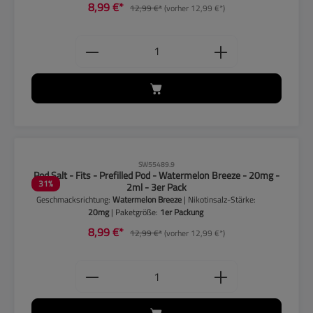
8,99 €*
12,99 €*
(vorher 12,99 €*)
Produkt Anzahl: Gib den gewünschten
CLP-Hinweise beachten!
SW55489.9
Pod Salt - Fits - Prefilled Pod - Watermelon Breeze - 20mg -
31
%
2ml - 3er Pack
Geschmacksrichtung:
Watermelon Breeze
| Nikotinsalz-Stärke:
20mg
| Paketgröße:
1er Packung
8,99 €*
12,99 €*
(vorher 12,99 €*)
Produkt Anzahl: Gib den gewünschten