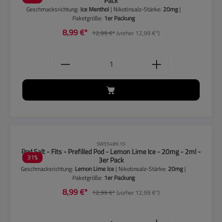
Pack
Geschmacksrichtung:
Ice Menthol
| Nikotinsalz-Stärke:
20mg
|
Paketgröße:
1er Packung
8,99 €*
12,99 €*
(vorher 12,99 €*)
Produkt Anzahl: Gib den gewünschten
CLP-Hinweise beachten!
SW55489.10
Pod Salt - Fits - Prefilled Pod - Lemon Lime Ice - 20mg - 2ml -
31
%
3er Pack
Geschmacksrichtung:
Lemon Lime Ice
| Nikotinsalz-Stärke:
20mg
|
Paketgröße:
1er Packung
8,99 €*
12,99 €*
(vorher 12,99 €*)
Produkt Anzahl: Gib den gewünschten