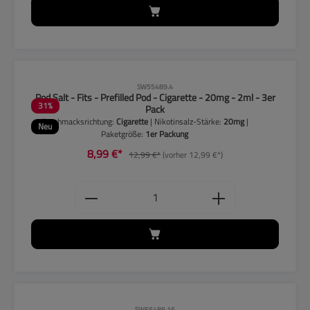
CLP-Hinweise beachten!
SW55489.4
Pod Salt - Fits - Prefilled Pod - Cigarette - 20mg - 2ml - 3er
31
%
Pack
Geschmacksrichtung:
Cigarette
| Nikotinsalz-Stärke:
20mg
|
Neu
Paketgröße:
1er Packung
8,99 €*
12,99 €*
(vorher 12,99 €*)
Produkt Anzahl: Gib den gewünschten
CLP-Hinweise beachten!
SW55489.16