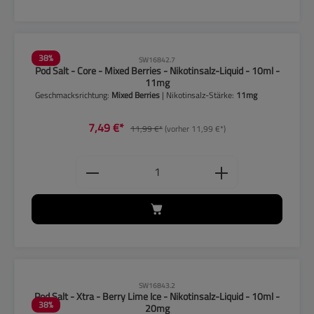
38
%
SW16842.7
Pod Salt - Core - Mixed Berries - Nikotinsalz-Liquid - 10ml -
11mg
Geschmacksrichtung:
Mixed Berries
| Nikotinsalz-Stärke:
11mg
7,49 €*
11,99 €*
(vorher 11,99 €*)
Produkt Anzahl: Gib den gewünschten
CLP-Hinweise beachten!
SW16843.2
Pod Salt - Xtra - Berry Lime Ice - Nikotinsalz-Liquid - 10ml -
38
%
20mg