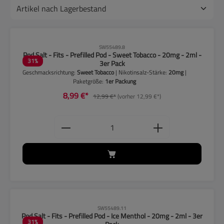
CLP-Hinweise beachten!
SW55489.8
Pod Salt - Fits - Prefilled Pod - Sweet Tobacco - 20mg - 2ml -
31
%
3er Pack
Geschmacksrichtung:
Sweet Tobacco
| Nikotinsalz-Stärke:
20mg
|
Paketgröße:
1er Packung
8,99 €*
12,99 €*
(vorher 12,99 €*)
Produkt Anzahl: Gib den gewünschten
CLP-Hinweise beachten!
SW55489.11
Pod Salt - Fits - Prefilled Pod - Ice Menthol - 20mg - 2ml - 3er
31
%