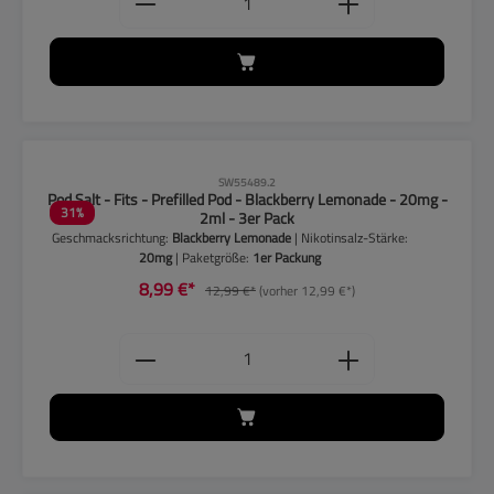
CLP-Hinweise beachten!
SW55489.2
Pod Salt - Fits - Prefilled Pod - Blackberry Lemonade - 20mg -
31
%
2ml - 3er Pack
Geschmacksrichtung:
Blackberry Lemonade
| Nikotinsalz-Stärke:
20mg
| Paketgröße:
1er Packung
8,99 €*
12,99 €*
(vorher 12,99 €*)
Produkt Anzahl: Gib den gewünschten