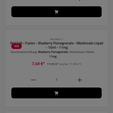
CLP-Hinweise beachten!
SW16845.7
Pod Salt - Fusion - Blueberry Pomegranate - Nikotinsalz-Liquid
38
%
- 10ml - 11mg
Geschmacksrichtung:
Blueberry Pomegranate
| Nikotinsalz-Stärke:
11mg
7,49 €*
11,99 €*
(vorher 11,99 €*)
Produkt Anzahl: Gib den gewünschten