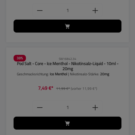
Produkt Anzahl: Gib den gewünschten
38
%
SW16842.34
Pod Salt - Core - Ice Menthol - Nikotinsalz-Liquid - 10ml -
20mg
Geschmacksrichtung:
Ice Menthol
| Nikotinsalz-Stärke:
20mg
7,49 €*
11,99 €*
(vorher 11,99 €*)
Produkt Anzahl: Gib den gewünschten