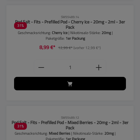
CLP-Hinweise beachten!
SW55489.14
Pod Salt - Fits - Prefilled Pod - Cherry Ice - 20mg - 2ml - 3er
31
%
Pack
Geschmacksrichtung:
Cherry Ice
| Nikotinsalz-Stärke:
20mg
|
Paketgröße:
1er Packung
8,99 €*
12,99 €*
(vorher 12,99 €*)
Produkt Anzahl: Gib den gewünschten
CLP-Hinweise beachten!
SW55489.12
Pod Salt - Fits - Prefilled Pod - Mixed Berries - 20mg - 2ml - 3er
31
%
Pack
Geschmacksrichtung:
Mixed Berries
| Nikotinsalz-Stärke:
20mg
|
Paketgröße:
1er Packung