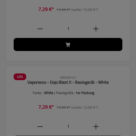
7,29 €*
13,99 €*
(vorher 13,99 €*)
Produkt Anzahl: Gib den gewünschten
48
%
SW54873.2
Vaporesso - Dojo Blast X - Basisgerät - White
Farbe :
White
| Paketgröße:
1er Packung
7,29 €*
13,99 €*
(vorher 13,99 €*)
Produkt Anzahl: Gib den gewünschten