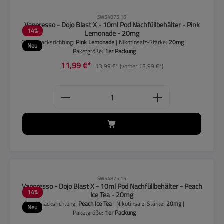
CLP-Hinweise beachten!
SW54875.16
Vaporesso - Dojo Blast X - 10ml Pod Nachfüllbehälter - Pink
14
%
Lemonade - 20mg
Geschmacksrichtung:
Pink Lemonade
| Nikotinsalz-Stärke:
20mg
|
Neu
Paketgröße:
1er Packung
11,99 €*
13,99 €*
(vorher 13,99 €*)
Produkt Anzahl: Gib den gewünschten
CLP-Hinweise beachten!
SW54875.15
Vaporesso - Dojo Blast X - 10ml Pod Nachfüllbehälter - Peach
14
%
Ice Tea - 20mg
Geschmacksrichtung:
Peach Ice Tea
| Nikotinsalz-Stärke:
20mg
|
Neu
Paketgröße:
1er Packung