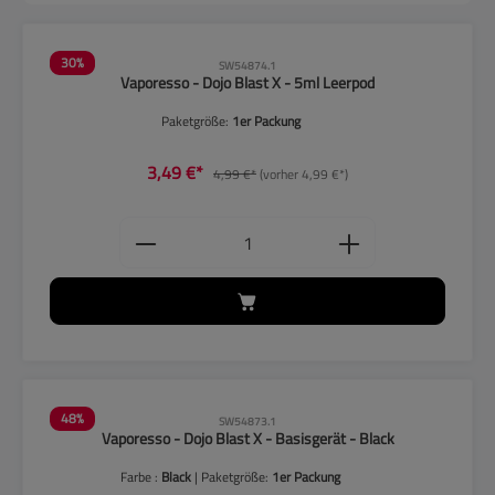
30
%
SW54874.1
Vaporesso - Dojo Blast X - 5ml Leerpod
Paketgröße:
1er Packung
3,49 €*
4,99 €*
(vorher 4,99 €*)
Produkt Anzahl: Gib den gewünschten
48
%
SW54873.1
Vaporesso - Dojo Blast X - Basisgerät - Black
Farbe :
Black
| Paketgröße:
1er Packung