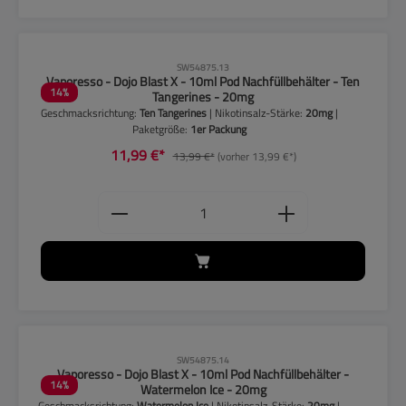
CLP-Hinweise beachten!
SW54875.13
Vaporesso - Dojo Blast X - 10ml Pod Nachfüllbehälter - Ten
14
%
Tangerines - 20mg
Geschmacksrichtung:
Ten Tangerines
| Nikotinsalz-Stärke:
20mg
|
Paketgröße:
1er Packung
11,99 €*
13,99 €*
(vorher 13,99 €*)
Produkt Anzahl: Gib den gewünschten
CLP-Hinweise beachten!
SW54875.14
Vaporesso - Dojo Blast X - 10ml Pod Nachfüllbehälter -
14
%
Watermelon Ice - 20mg
Geschmacksrichtung:
Watermelon Ice
| Nikotinsalz-Stärke:
20mg
|