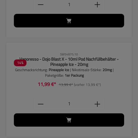
Produkt Anzahl: Gib den gewünschten
CLP-Hinweise beachten!
SW54875.10
Vaporesso - Dojo Blast X - 10ml Pod Nachfüllbehälter -
14
%
Pineapple Ice - 20mg
Geschmacksrichtung:
Pineapple Ice
| Nikotinsalz-Stärke:
20mg
|
Paketgröße:
1er Packung
11,99 €*
13,99 €*
(vorher 13,99 €*)
Produkt Anzahl: Gib den gewünschten