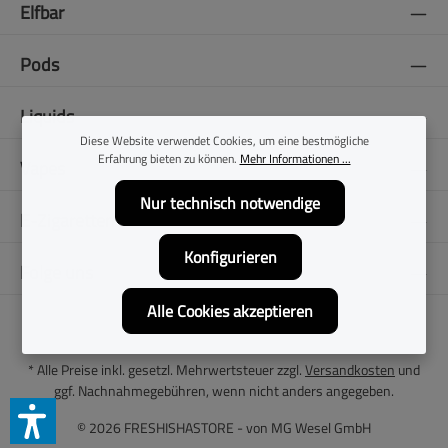
Elfbar
Pods
Liquids
Diese Website verwendet Cookies, um eine bestmögliche
Erfahrung bieten zu können.
Mehr Informationen ...
Vapes
Nur technisch notwendige
E-Zigaretten
Konfigurieren
Folge uns
Alle Cookies akzeptieren
* Alle Preise inkl. gesetzl. Mehrwertsteuer zzgl.
Versandkosten
und
ggf. Nachnahmegebühren, wenn nicht anders angegeben.
© 2026 FRESHISHASTORE - von
MG Wesel GmbH