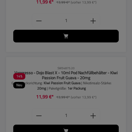
11,99 €*
13,99 €*
(vorher 13,99 €*)
Produkt Anzahl: Gib den gewünschten
CLP-Hinweise beachten!
SW54875.20
Vaporesso - Dojo Blast X - 10ml Pod Nachfüllbehälter - Kiwi
14
%
Passion Fruit Guava - 20mg
Geschmacksrichtung:
Kiwi Passion Fruit Guava
| Nikotinsalz-Stärke:
Neu
20mg
| Paketgröße:
1er Packung
11,99 €*
13,99 €*
(vorher 13,99 €*)
Produkt Anzahl: Gib den gewünschten