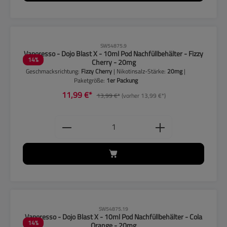
CLP-Hinweise beachten!
SW54875.9
Vaporesso - Dojo Blast X - 10ml Pod Nachfüllbehälter - Fizzy
14
%
Cherry - 20mg
Geschmacksrichtung:
Fizzy Cherry
| Nikotinsalz-Stärke:
20mg
|
Paketgröße:
1er Packung
11,99 €*
13,99 €*
(vorher 13,99 €*)
Produkt Anzahl: Gib den gewünschten
CLP-Hinweise beachten!
SW54875.19
Vaporesso - Dojo Blast X - 10ml Pod Nachfüllbehälter - Cola
14
%
Orange - 20mg