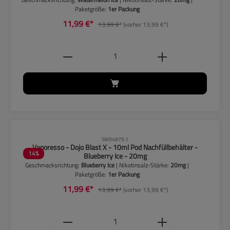
Paketgröße:
1er Packung
11,99 €*
13,99 €*
(vorher 13,99 €*)
Produkt Anzahl: Gib den gewünschten
CLP-Hinweise beachten!
SW54875.1
Vaporesso - Dojo Blast X - 10ml Pod Nachfüllbehälter -
14
%
Blueberry Ice - 20mg
Geschmacksrichtung:
Blueberry Ice
| Nikotinsalz-Stärke:
20mg
|
Paketgröße:
1er Packung
11,99 €*
13,99 €*
(vorher 13,99 €*)
Produkt Anzahl: Gib den gewünschten