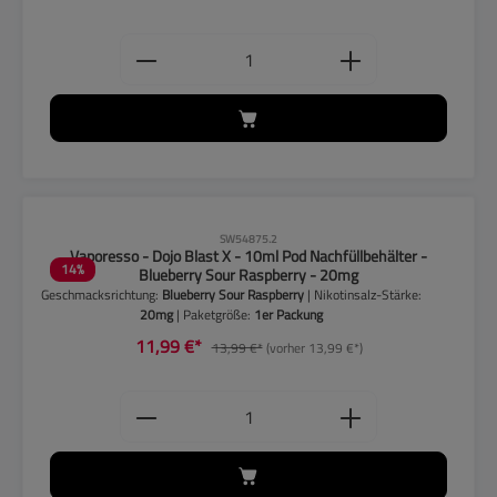
Produkt Anzahl: Gib den gewünschten
CLP-Hinweise beachten!
SW54875.2
Vaporesso - Dojo Blast X - 10ml Pod Nachfüllbehälter -
14
%
Blueberry Sour Raspberry - 20mg
Geschmacksrichtung:
Blueberry Sour Raspberry
| Nikotinsalz-Stärke:
20mg
| Paketgröße:
1er Packung
11,99 €*
13,99 €*
(vorher 13,99 €*)
Produkt Anzahl: Gib den gewünschten