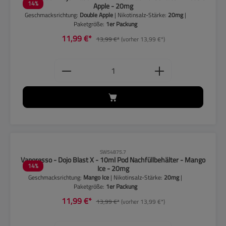
14
%
Apple - 20mg
Geschmacksrichtung:
Double Apple
| Nikotinsalz-Stärke:
20mg
|
Paketgröße:
1er Packung
11,99 €*
13,99 €*
(vorher 13,99 €*)
Produkt Anzahl: Gib den gewünschten
CLP-Hinweise beachten!
SW54875.7
Vaporesso - Dojo Blast X - 10ml Pod Nachfüllbehälter - Mango
14
%
Ice - 20mg
Geschmacksrichtung:
Mango Ice
| Nikotinsalz-Stärke:
20mg
|
Paketgröße:
1er Packung
11,99 €*
13,99 €*
(vorher 13,99 €*)