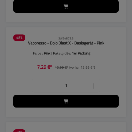
48
%
SW54873.3
Vaporesso - Dojo Blast X - Basisgerät - Pink
Farbe :
Pink
| Paketgröße:
1er Packung
7,29 €*
13,99 €*
(vorher 13,99 €*)
Produkt Anzahl: Gib den gewünschten