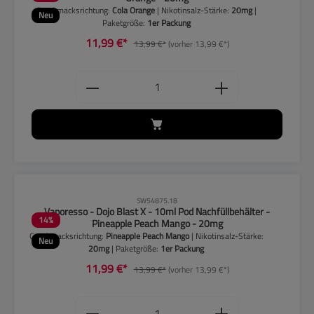
Geschmacksrichtung:
Cola Orange
| Nikotinsalz-Stärke:
20mg
|
Neu
Paketgröße:
1er Packung
11,99 €*
13,99 €*
(vorher 13,99 €*)
Produkt Anzahl: Gib den gewünschten
CLP-Hinweise beachten!
SW54875.18
Vaporesso - Dojo Blast X - 10ml Pod Nachfüllbehälter -
14
%
Pineapple Peach Mango - 20mg
Geschmacksrichtung:
Pineapple Peach Mango
| Nikotinsalz-Stärke:
Neu
20mg
| Paketgröße:
1er Packung
11,99 €*
13,99 €*
(vorher 13,99 €*)
Produkt Anzahl: Gib den gewünschten