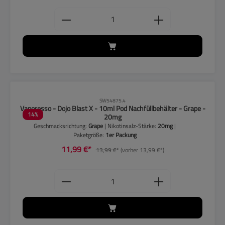
Produkt Anzahl: Gib den gewünschten
CLP-Hinweise beachten!
SW54875.4
Vaporesso - Dojo Blast X - 10ml Pod Nachfüllbehälter - Grape -
14
%
20mg
Geschmacksrichtung:
Grape
| Nikotinsalz-Stärke:
20mg
|
Paketgröße:
1er Packung
11,99 €*
13,99 €*
(vorher 13,99 €*)
Produkt Anzahl: Gib den gewünschten