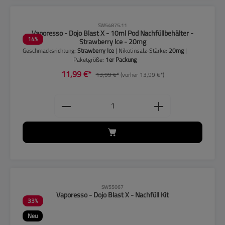
CLP-Hinweise beachten!
SW54875.11
Vaporesso - Dojo Blast X - 10ml Pod Nachfüllbehälter -
14
%
Strawberry Ice - 20mg
Geschmacksrichtung:
Strawberry Ice
| Nikotinsalz-Stärke:
20mg
|
Paketgröße:
1er Packung
11,99 €*
13,99 €*
(vorher 13,99 €*)
Produkt Anzahl: Gib den gewünschten
CLP-Hinweise beachten!
SW55067
Vaporesso - Dojo Blast X - Nachfüll Kit
33
%
Neu