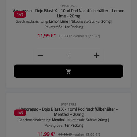
CLP-Hinweise beachten!
SW54875.6
Vaporesso - Dojo Blast X - 10ml Pod Nachfüllbehälter - Lemon
14
%
Lime - 20mg
Geschmacksrichtung:
Lemon Lime
| Nikotinsalz-Stärke:
20mg
|
Paketgröße:
1er Packung
11,99 €*
13,99 €*
(vorher 13,99 €*)
Produkt Anzahl: Gib den gewünschten
CLP-Hinweise beachten!
SW54875.8
Vaporesso - Dojo Blast X - 10ml Pod Nachfüllbehälter -
14
%
Menthol - 20mg
Geschmacksrichtung:
Menthol
| Nikotinsalz-Stärke:
20mg
|
Paketgröße:
1er Packung
11,99 €*
13,99 €*
(vorher 13,99 €*)