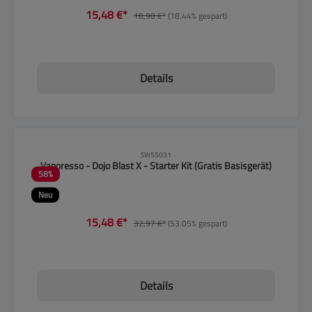
15,48 €*
18,98 €*
(18.44% gespart)
Details
CLP-Hinweise beachten!
SW55031
Vaporesso - Dojo Blast X - Starter Kit (Gratis Basisgerät)
58
%
Neu
15,48 €*
32,97 €*
(53.05% gespart)
Details