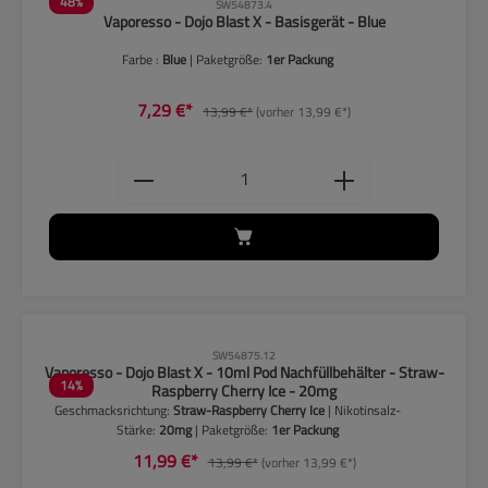
48
%
SW54873.4
Vaporesso - Dojo Blast X - Basisgerät - Blue
Farbe :
Blue
| Paketgröße:
1er Packung
7,29 €*
13,99 €*
(vorher 13,99 €*)
Produkt Anzahl: Gib den gewünschten
CLP-Hinweise beachten!
SW54875.12
Vaporesso - Dojo Blast X - 10ml Pod Nachfüllbehälter - Straw-
14
%
Raspberry Cherry Ice - 20mg
Geschmacksrichtung:
Straw-Raspberry Cherry Ice
| Nikotinsalz-
Stärke:
20mg
| Paketgröße:
1er Packung
11,99 €*
13,99 €*
(vorher 13,99 €*)