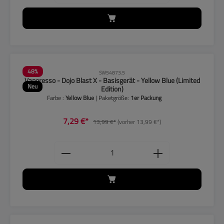
48
%
SW54873.5
Vaporesso - Dojo Blast X - Basisgerät - Yellow Blue (Limited
Neu
Edition)
Farbe :
Yellow Blue
| Paketgröße:
1er Packung
7,29 €*
13,99 €*
(vorher 13,99 €*)
Produkt Anzahl: Gib den gewünschten