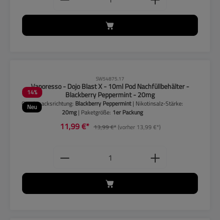
CLP-Hinweise beachten!
SW54875.17
Vaporesso - Dojo Blast X - 10ml Pod Nachfüllbehälter -
14
%
Blackberry Peppermint - 20mg
Geschmacksrichtung:
Blackberry Peppermint
| Nikotinsalz-Stärke:
Neu
20mg
| Paketgröße:
1er Packung
11,99 €*
13,99 €*
(vorher 13,99 €*)
Produkt Anzahl: Gib den gewünschten