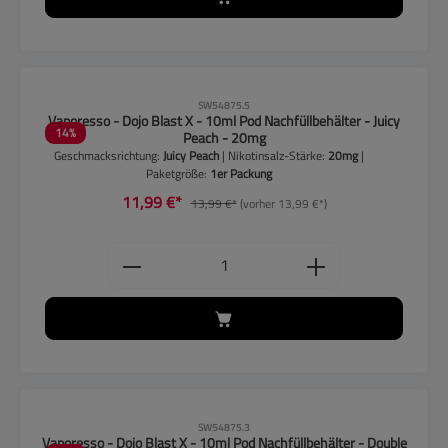
CLP-Hinweise beachten!
SW54875.5
Vaporesso - Dojo Blast X - 10ml Pod Nachfüllbehälter - Juicy
14
%
Peach - 20mg
Geschmacksrichtung:
Juicy Peach
| Nikotinsalz-Stärke:
20mg
|
Paketgröße:
1er Packung
11,99 €*
13,99 €*
(vorher 13,99 €*)
Produkt Anzahl: Gib den gewünschten
CLP-Hinweise beachten!
SW54875.3
Vaporesso - Dojo Blast X - 10ml Pod Nachfüllbehälter - Double