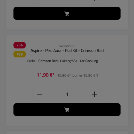
25
%
SW54958.7
Aspire - Pixo Aura - Pod Kit - Crimson Red
Tipp
Farbe :
Crimson Red
| Paketgröße:
1er Packung
11,90 €*
15,90 €*
(vorher 15,90 €*)
Produkt Anzahl: Gib den gewünschten