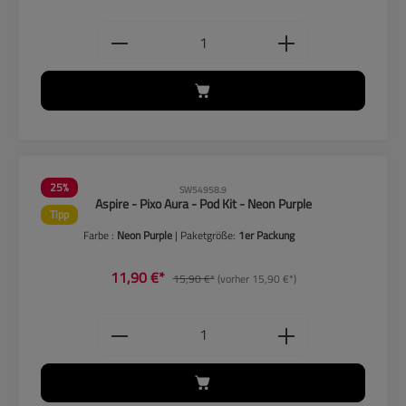
Produkt Anzahl: Gib den gewünschten
25
%
SW54958.9
Aspire - Pixo Aura - Pod Kit - Neon Purple
Tipp
Farbe :
Neon Purple
| Paketgröße:
1er Packung
11,90 €*
15,90 €*
(vorher 15,90 €*)
Produkt Anzahl: Gib den gewünschten