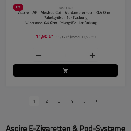
0
%
SW55114.2
Aspire - AF - Meshed Coil - Verdampferkopf - 0.4 Ohm |
Paketgröße : 1er Packung
Widerstand:
0.4 Ohm
| Paketgröße:
1er Packung
11,90 €*
11,95 €*
(vorher 11,95 €*)
Produkt Anzahl: Gib den gewünschten
1
2
3
4
5
Aspire E-Zigaretten & Pod-Systeme