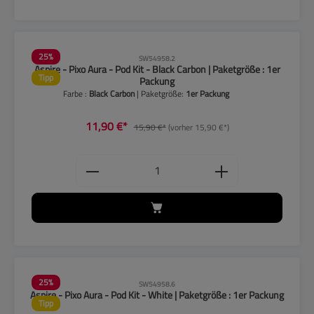
25
%
SW54958.2
Aspire - Pixo Aura - Pod Kit - Black Carbon | Paketgröße : 1er
Tipp
Packung
Farbe :
Black Carbon
| Paketgröße:
1er Packung
11,90 €*
15,90 €*
(vorher 15,90 €*)
Produkt Anzahl: Gib den gewünschten
25
%
SW54958.6
Aspire - Pixo Aura - Pod Kit - White | Paketgröße : 1er Packung
Tipp