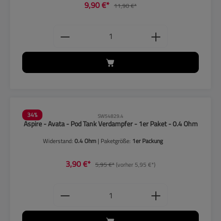
9,90 €*
11,90 €*
Produkt Anzahl: Gib den gewünschten
34
%
SW54829.4
Aspire - Avata - Pod Tank Verdampfer - 1er Paket - 0.4 Ohm
Widerstand:
0.4 Ohm
| Paketgröße:
1er Packung
3,90 €*
5,95 €*
(vorher 5,95 €*)
Produkt Anzahl: Gib den gewünschten