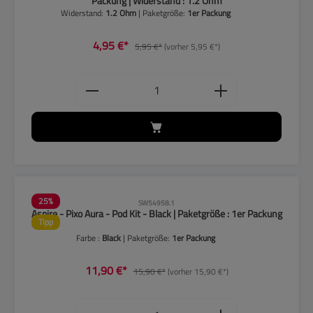
Packung | Widerstand : 1.2 Ohm
Widerstand:
1.2 Ohm
| Paketgröße:
1er Packung
4,95 €*
5,95 €*
(vorher 5,95 €*)
Produkt Anzahl: Gib den gewünschten
25
%
SW54958.1
Aspire - Pixo Aura - Pod Kit - Black | Paketgröße : 1er Packung
Tipp
Farbe :
Black
| Paketgröße:
1er Packung
11,90 €*
15,90 €*
(vorher 15,90 €*)
Produkt Anzahl: Gib den gewünschten