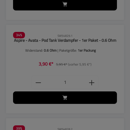
34
%
SW54829.1
Aspire - Avata - Pod Tank Verdampfer - 1er Paket - 0.6 Ohm
Widerstand:
0.6 Ohm
| Paketgröße:
1er Packung
3,90 €*
5,95 €*
(vorher 5,95 €*)
Produkt Anzahl: Gib den gewünschten
39
%
SW54828.2