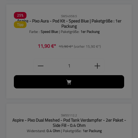
25
%
SW54958.5
Aspire - Pixo Aura - Pod Kit - Speed Blue | Paketgröße : 1er
Tipp
Packung
Farbe :
Speed Blue
| Paketgröße:
1er Packung
11,90 €*
15,90 €*
(vorher 15,90 €*)
Produkt Anzahl: Gib den gewünschten
SW55112.2
Aspire - Pixo Dual Meshed - Pod Tank Verdampfer - 2er Paket -
Side Fill - 0.4 Ohm
Widerstand:
0.4 Ohm
| Paketgröße:
1er Packung