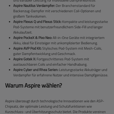
und variabler Leistung für individuelle Dampferlebnisse.
Aspire Nautilus Verdampfer:
Der Branchenstandard für
Backenzug-Dampfer mit verschiedenen Coil-Optionen und
großem Tankvolumen.
Aspire Flexus Q und Flexus Stick:
Kompakte und leistungsstarke
Pod-Systeme mit benutzerfreundlichem Side-Fill und langer
Akkulaufzeit.
Aspire PockeX & Pixo Neo:
All-in-One Geräte mit integriertem
Akku, ideal für Einsteiger mit unkomplizierter Bedienung.
Aspire AVP Pod Kit:
Stylisches Pod-System mit Mesh-Coils,
guter Dampfentwicklung und Geschmack.
Aspire Gotek X:
Fortgeschrittenes Pod-System mit
austauschbaren Coils und einfacher Handhabung.
Aspire Cyber und Rhea Serien:
Leistungsstarke Akkuträger und
Verdampfer für erfahrene Nutzer und intensive Dampfgenüsse.
Warum Aspire wählen?
Aspire überzeugt durch technologische Innovationen wie den ASP-
Chipsatz, der optimale Leistung und Schutzfunktionen wie
Kurzschluss- und Überhitzungsschutz bietet. Die Produkte vereinen