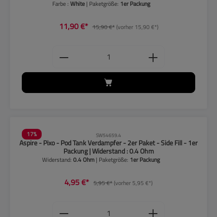
Farbe :
White
| Paketgröße:
1er Packung
11,90 €*
15,90 €*
(vorher 15,90 €*)
Produkt Anzahl: Gib den gewünschten
17
%
SW54659.4
Aspire - Pixo - Pod Tank Verdampfer - 2er Paket - Side Fill - 1er
Packung | Widerstand : 0.4 Ohm
Widerstand:
0.4 Ohm
| Paketgröße:
1er Packung
4,95 €*
5,95 €*
(vorher 5,95 €*)
Produkt Anzahl: Gib den gewünschten