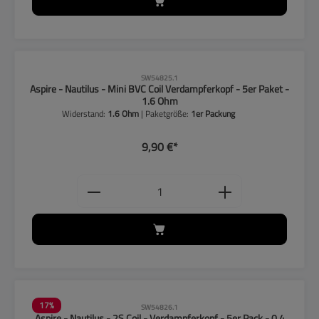
SW54825.1
Aspire - Nautilus - Mini BVC Coil Verdampferkopf - 5er Paket -
1.6 Ohm
Widerstand:
1.6 Ohm
| Paketgröße:
1er Packung
9,90 €*
Produkt Anzahl: Gib den gewünschten
17
%
SW54826.1
Aspire - Nautilus - 2S Coil - Verdampferkopf - 5er Pack - 0.4