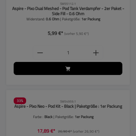
SW55112.1
Aspire - Pixo Dual Meshed - Pod Tank Verdampfer - 2er Paket -
Side Fill - 0.6 Ohm
Widerstand:
0.6 Ohm
| Paketgröße:
1er Packung
5,99 €*
(vorher 5,90 €*)
Produkt Anzahl: Gib den gewünschten
33
%
SW54959.1
Aspire - Pixo Neo - Pod Kit - Black | Paketgröße : 1er Packung
Farbe :
Black
| Paketgröße:
1er Packung
17,89 €*
26,90 €*
(vorher 26,90 €*)