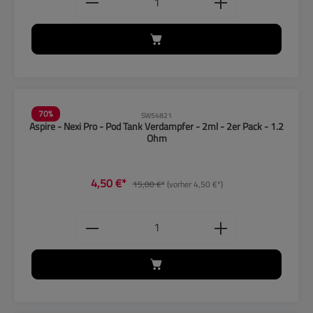
70
%
SW54821
Aspire - Nexi Pro - Pod Tank Verdampfer - 2ml - 2er Pack - 1.2
Ohm
4,50 €*
15,00 €*
(vorher 4,50 €*)
Produkt Anzahl: Gib den gewünschten