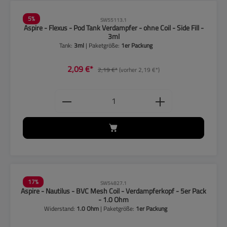
5
%
SW55113.1
Aspire - Flexus - Pod Tank Verdampfer - ohne Coil - Side Fill -
3ml
Tank:
3ml
| Paketgröße:
1er Packung
2,09 €*
2,19 €*
(vorher 2,19 €*)
Produkt Anzahl: Gib den gewünschten
17
%
SW54827.1
Aspire - Nautilus - BVC Mesh Coil - Verdampferkopf - 5er Pack
- 1.0 Ohm
Widerstand:
1.0 Ohm
| Paketgröße:
1er Packung