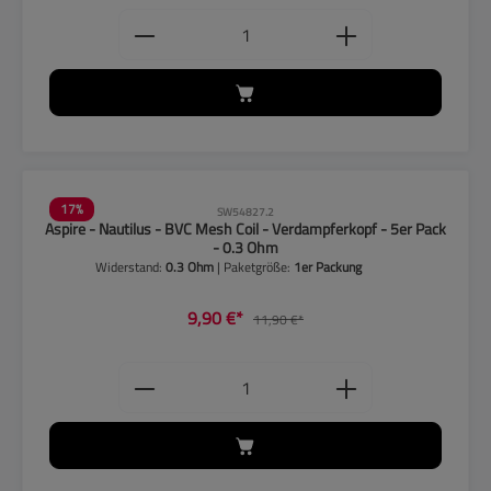
Produkt Anzahl: Gib den gewünschten
17
%
SW54827.2
Aspire - Nautilus - BVC Mesh Coil - Verdampferkopf - 5er Pack
- 0.3 Ohm
Widerstand:
0.3 Ohm
| Paketgröße:
1er Packung
9,90 €*
11,90 €*
Produkt Anzahl: Gib den gewünschten