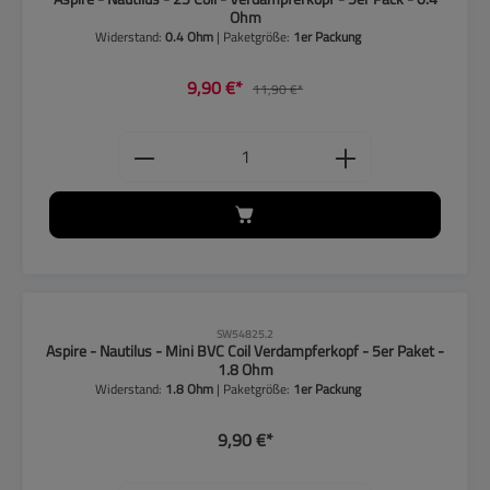
Ohm
Widerstand:
0.4 Ohm
| Paketgröße:
1er Packung
9,90 €*
11,90 €*
Produkt Anzahl: Gib den gewünschten
SW54825.2
Aspire - Nautilus - Mini BVC Coil Verdampferkopf - 5er Paket -
1.8 Ohm
Widerstand:
1.8 Ohm
| Paketgröße:
1er Packung
9,90 €*