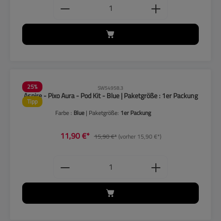
Produkt Anzahl: Gib den gewünschten
25
%
SW54958.3
Aspire - Pixo Aura - Pod Kit - Blue | Paketgröße : 1er Packung
Tipp
Farbe :
Blue
| Paketgröße:
1er Packung
11,90 €*
15,90 €*
(vorher 15,90 €*)
Produkt Anzahl: Gib den gewünschten