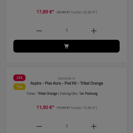
17,89 €*
26,90 €*
(vorher 26,90 €*)
Produkt Anzahl: Gib den gewünschten
25
%
SW54958.10
Aspire - Pixo Aura - Pod Kit - Tribal Orange
Tipp
Farbe :
Tribal Orange
| Paketgröße:
1er Packung
11,90 €*
15,90 €*
(vorher 15,90 €*)
Produkt Anzahl: Gib den gewünschten