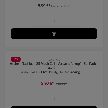
5,99 €*
(vorher 5,90 €*)
Produkt Anzahl: Gib den gewünschten
17
%
SW54826.2
Aspire - Nautilus - 2S Mesh Coil - Verdampferkopf - 5er Pack -
0.7 Ohm
Widerstand:
0.7 Ohm
| Paketgröße:
1er Packung
9,90 €*
11,90 €*
Produkt Anzahl: Gib den gewünschten