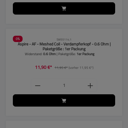
0
%
SW55114.1
Aspire - AF - Meshed Coil - Verdampferkopf - 0.6 Ohm |
Paketgröße : 1er Packung
Widerstand:
0.6 Ohm
| Paketgröße:
1er Packung
11,90 €*
11,95 €*
(vorher 11,95 €*)
Produkt Anzahl: Gib den gewünschten