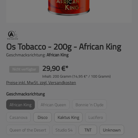
Os Tobacco - 200g - African King
Geschmacksrichtung:
African King
29,90 €*
Nicht verfügbar
Inhalt:
200 Gramm
(14,95 €* / 100 Gramm)
Preise inkl. MwSt. zzgl. Versandkosten
auswählen
Geschmacksrichtung
African King
African Queen
Bonnie 'n Clyde
(Diese Option ist zurzeit nicht verfügbar.)
(Diese Option ist zurzeit nicht verfügbar.)
(Diese Option ist zurzeit nicht v
Casanova
Disco
Kaktus King
Lucifero
(Diese Option ist zurzeit nicht verfügbar.)
(Diese Option ist zurzeit nic
Queen of the Desert
Studio 54
TNT
Unknown
(Diese Option ist zurzeit nicht verfügbar.)
(Diese Option ist zurzeit nicht verfügbar.)