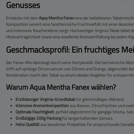
Genusses
Entdecke mit dem
Aqua Mentha Fanex
eine der beliebtesten Tabakmisch
Komposition vereint eine facettenreiche Fruchtvielfalt mit einer dezenten
und intensives Raucherlebnis sorgt. Hochwertiger Virginia-Tabak bildet d
Hitzeverträglichkeit sowie eine exzellente Aromaentfaltung bei jedem Kop
Geschmacksprofil: Ein fruchtiges Me
Der Fanex-Mix überzeugt durch seine Komplexität. Die harmonische Abs
trifft auf spritzige Zitrusnuancen von Zitrone und Orange, abgerundet d
Kombination macht den Tabak zu einem idealen Begleiter für entspannte
Warum Aqua Mentha Fanex wählen?
Erstklassiger Virginia-Grundtabak
für gleichmäßigen Abbrand.
Intensive Aromenkomposition
aus Beeren, Zitrusfrüchten und exot
Optimale Feuchtigkeit
, perfekt abgestimmt für gängige Shisha-Set
Großzügige 200g Packung
für langanhaltenden Genuss.
Hohe Qualität
aus bewährter Produktion für anspruchsvolle Genieße