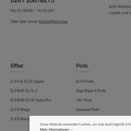
0281 20678275
Jetzt Wieder
Mo-Fr, 08:00 - 16:30 Uhr
Liquids und 
Oder über unser
Kontaktformular
.
Elfbar
Pods
ELFA & ELFX Vapes
ELFA Pods
ELFBAR ELFX 2
Dojo Blast X Pods
ELFBAR ELFA Turbo Pro
187 Pods
ELFX Mega
Icewave Pods
ELFA Basisgerät
IVG Air Pods
Diese Website verwendet Cookies, um eine bestmögliche Erfa
Mehr Informationen ...