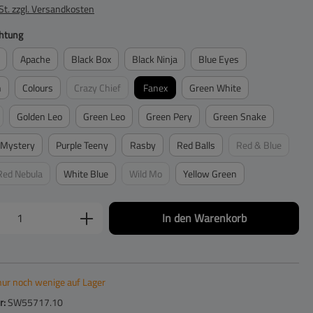
St. zzgl. Versandkosten
auswählen
htung
Apache
Black Box
Black Ninja
Blue Eyes
h
Colours
Crazy Chief
Fanex
Green White
(Diese Option ist zurzeit nicht verfügbar.)
Golden Leo
Green Leo
Green Pery
Green Snake
tion ist zurzeit nicht verfügbar.)
Mystery
Purple Teeny
Rasby
Red Balls
Red & Blue
(Diese Option is
Red Nebula
White Blue
Wild Mo
Yellow Green
(Diese Option ist zurzeit nicht verfügbar.)
(Diese Option ist zurzeit nicht verfügbar.)
Anzahl: Gib den gewünschten Wert ein oder be
In den Warenkorb
nur noch wenige auf Lager
r:
SW55717.10