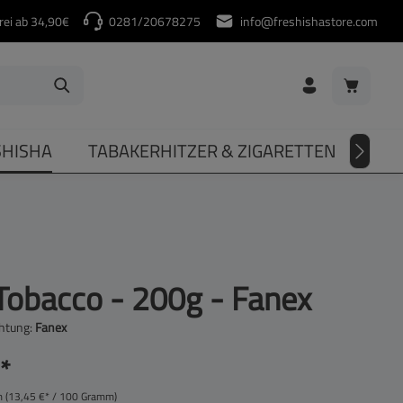
rei ab 34,90€
0281/20678275
info@freshishastore.com
Warenkorb
SHISHA
TABAKERHITZER & ZIGARETTEN
DIV
obacco - 200g - Fanex
htung:
Fanex
*
m
(13,45 €* / 100 Gramm)