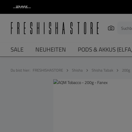
springen
Zur Hauptnavigation springen
SALE
NEUHEITEN
PODS & AKKUS (ELFA
Du bist hier:
FRESHISHASTORE
Shisha
Shisha Tabak
200g
Bildergalerie überspringen