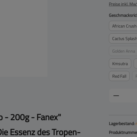
Preise inkl. Mw
Geschmacksric
African Crush
Cactus Splas
Golden Anna
(Diese Op
Kmsutra
Red Fall
Produkt 
 - 200g - Fanex"
Lagerbestand:
ie Essenz des Tropen-
Produktnumme