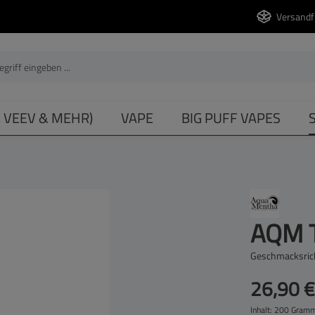
Versandf
, VEEV & MEHR)
VAPE
BIG PUFF VAPES
AQM T
Geschmacksric
26,90 €
Inhalt:
200 Gram