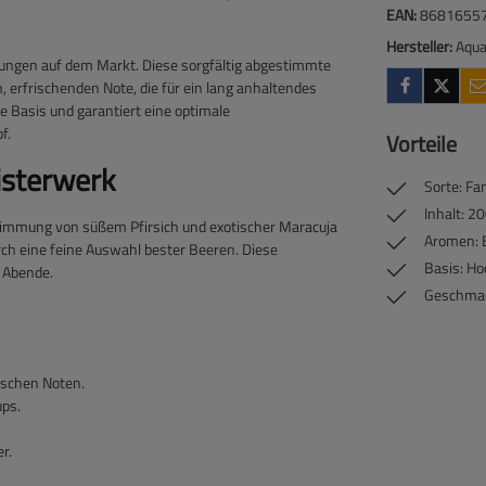
EAN:
8681655
Hersteller:
Aqu
ungen auf dem Markt. Diese sorgfältig abgestimmte
, erfrischenden Note, die für ein lang anhaltendes
ie Basis und garantiert eine optimale
f.
Vorteile
isterwerk
Sorte: Fa
Inhalt: 2
timmung von süßem Pfirsich und exotischer Maracuja
Aromen: B
urch eine feine Auswahl bester Beeren. Diese
Basis: Ho
 Abende.
Geschmack
ischen Noten.
ups.
r.