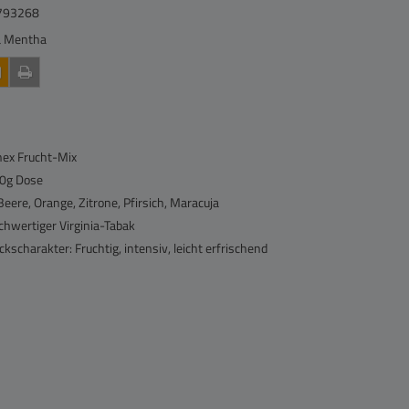
793268
a Mentha
nex Frucht-Mix
00g Dose
eere, Orange, Zitrone, Pfirsich, Maracuja
chwertiger Virginia-Tabak
scharakter: Fruchtig, intensiv, leicht erfrischend