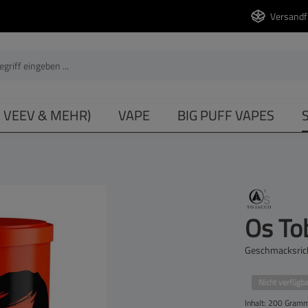
Versandf
, VEEV & MEHR)
VAPE
BIG PUFF VAPES
Os To
Geschmacksric
Nicht verfügba
Inhalt:
200 Gram