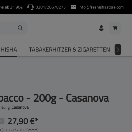
rei ab 34,90€
0281/20678275
info@freshishastore.com
Warenkorb
SHISHA
TABAKERHITZER & ZIGARETTEN
DIV
bacco - 200g - Casanova
htung:
Casanova
27,90 €*
r
m
(13,95 €* / 100 Gramm)