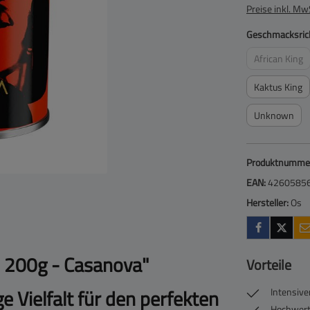
Preise inkl. Mw
Geschmacksric
African King
(Diese Op
Kaktus King
Unknown
Produktnumme
EAN:
4260585
Hersteller:
Os
- 200g - Casanova"
Vorteile
 Vielfalt für den perfekten
Intensiv
Hochwerti