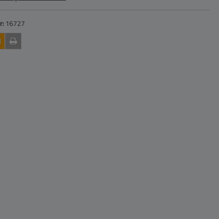
r:
16727