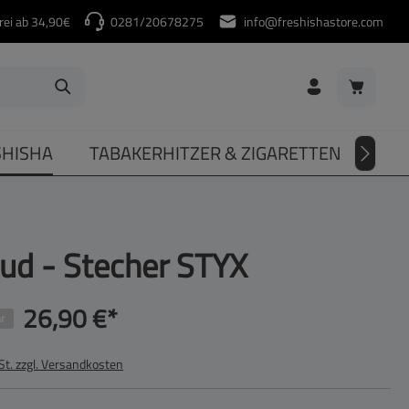
rei ab 34,90€
0281/20678275
info@freshishastore.com
Warenkorb
SHISHA
TABAKERHITZER & ZIGARETTEN
DIV
ud - Stecher STYX
26,90 €*
r
St. zzgl. Versandkosten