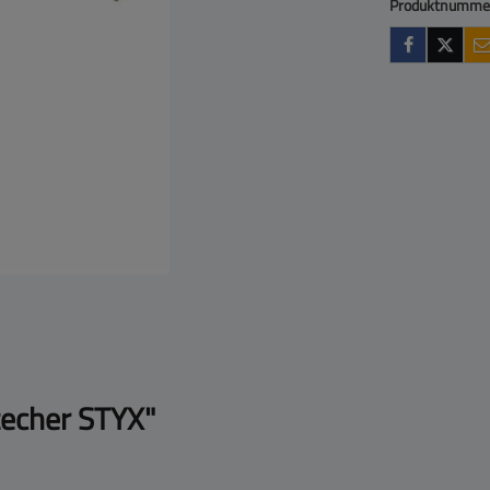
Produktnumme
techer STYX"