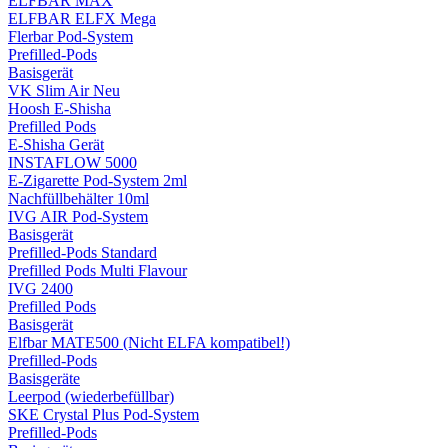
ELFBAR MAX
ELFBAR ELFX Mega
Flerbar Pod-System
Prefilled-Pods
Basisgerät
VK Slim Air
Neu
Hoosh E-Shisha
Prefilled Pods
E-Shisha Gerät
INSTAFLOW 5000
E-Zigarette Pod-System 2ml
Nachfüllbehälter 10ml
IVG AIR Pod-System
Basisgerät
Prefilled-Pods Standard
Prefilled Pods Multi Flavour
IVG 2400
Prefilled Pods
Basisgerät
Elfbar MATE500 (Nicht ELFA kompatibel!)
Prefilled-Pods
Basisgeräte
Leerpod (wiederbefüllbar)
SKE Crystal Plus Pod-System
Prefilled-Pods