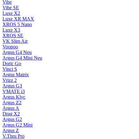
Vibe
Vibe SE
Luxe X2
Luxe XR MAX
XROS 5 Nano
Luxe X3
XROS SE
VK Slim Air
Voopoo
Argus G4
Neu
Argus G4 Mini
Neu
Doric Go
Vinci S
Argus Matrix
Vrizz 2
Argus G3
VMATE i3
Argus Klyc
Argus Z2
Argus A
Drag X2
Argus G2
Argus G2 Mini
Argus Z
V.Thru Pro