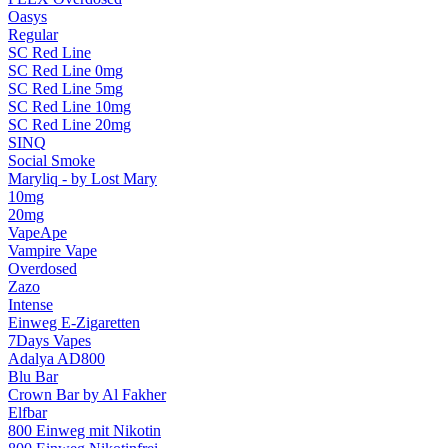
Oasys
Regular
SC Red Line
SC Red Line 0mg
SC Red Line 5mg
SC Red Line 10mg
SC Red Line 20mg
SINQ
Social Smoke
Maryliq - by Lost Mary
10mg
20mg
VapeApe
Vampire Vape
Overdosed
Zazo
Intense
Einweg E-Zigaretten
7Days Vapes
Adalya AD800
Blu Bar
Crown Bar by Al Fakher
Elfbar
800 Einweg mit Nikotin