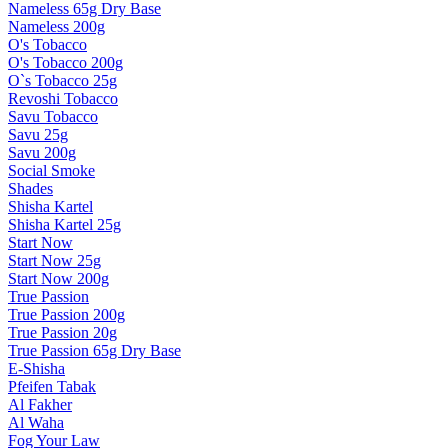
Nameless 65g Dry Base
Nameless 200g
O's Tobacco
O's Tobacco 200g
O`s Tobacco 25g
Revoshi Tobacco
Savu Tobacco
Savu 25g
Savu 200g
Social Smoke
Shades
Shisha Kartel
Shisha Kartel 25g
Start Now
Start Now 25g
Start Now 200g
True Passion
True Passion 200g
True Passion 20g
True Passion 65g Dry Base
E-Shisha
Pfeifen Tabak
Al Fakher
Al Waha
Fog Your Law