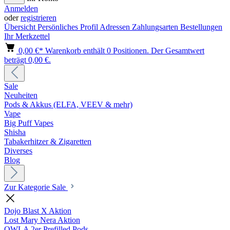
Anmelden
oder
registrieren
Übersicht
Persönliches Profil
Adressen
Zahlungsarten
Bestellungen
Ihr Merkzettel
0,00 €*
Warenkorb enthält 0 Positionen. Der Gesamtwert
beträgt 0,00 €.
Sale
Neuheiten
Pods & Akkus (ELFA, VEEV & mehr)
Vape
Big Puff Vapes
Shisha
Tabakerhitzer & Zigaretten
Diverses
Blog
Zur Kategorie Sale
Dojo Blast X Aktion
Lost Mary Nera Aktion
OWLA 2er Prefilled Pods