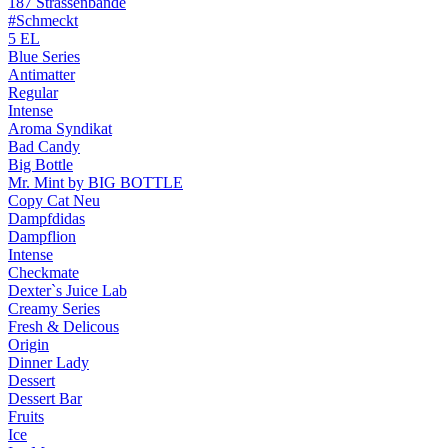
187 Strassenbande
#Schmeckt
5 EL
Blue Series
Antimatter
Regular
Intense
Aroma Syndikat
Bad Candy
Big Bottle
Mr. Mint by BIG BOTTLE
Copy Cat
Neu
Dampfdidas
Dampflion
Intense
Checkmate
Dexter`s Juice Lab
Creamy Series
Fresh & Delicous
Origin
Dinner Lady
Dessert
Dessert Bar
Fruits
Ice