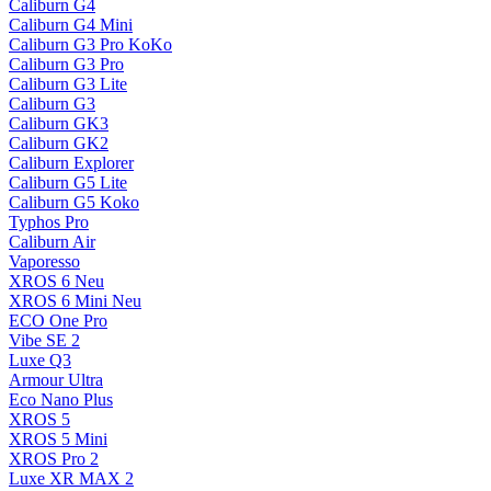
Caliburn G4
Caliburn G4 Mini
Caliburn G3 Pro KoKo
Caliburn G3 Pro
Caliburn G3 Lite
Caliburn G3
Caliburn GK3
Caliburn GK2
Caliburn Explorer
Caliburn G5 Lite
Caliburn G5 Koko
Typhos Pro
Caliburn Air
Vaporesso
XROS 6
Neu
XROS 6 Mini
Neu
ECO One Pro
Vibe SE 2
Luxe Q3
Armour Ultra
Eco Nano Plus
XROS 5
XROS 5 Mini
XROS Pro 2
Luxe XR MAX 2