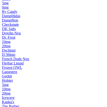
5mg
0mg
By Candy
Dampfdidas
Dampflion
Checkmate
DK Salts
Dojoliq
Neu
Dr. Frost
10mg
20mg
Dschinni
El Minto
French Dude
Neu
Flerbar Liquid
Frozen OWL
Gangsterz
Geekit
Holster
5mg
10mg
20mg
Icewave
Kapka's
The Barber