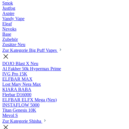
Smok
Justfog
Aspire
Vandy Vape
Eleaf
Nevoks
Base
Zubehör
Zusätze
Neu
Zur Kategorie Big Puff Vapes
DOJO Blast X
Neu
Al Fakher 50k Hypermax Prime
IVG Pro 15K
ELFBAR MAX
Lost Mary Nera Max
KIARA BABA
Flerbar D16000
ELFBAR ELFX Mega (Neu)
INSTAFLOW 5000
Titan Genesis 10K
Mevol S
Zur Kategorie Shisha