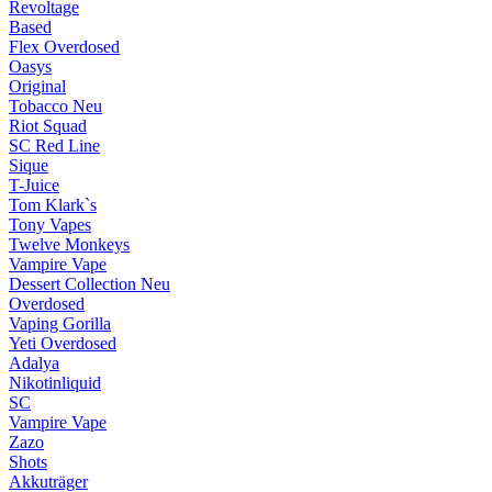
Revoltage
Based
Flex Overdosed
Oasys
Original
Tobacco
Neu
Riot Squad
SC Red Line
Sique
T-Juice
Tom Klark`s
Tony Vapes
Twelve Monkeys
Vampire Vape
Dessert Collection
Neu
Overdosed
Vaping Gorilla
Yeti Overdosed
Adalya
Nikotinliquid
SC
Vampire Vape
Zazo
Shots
Akkuträger