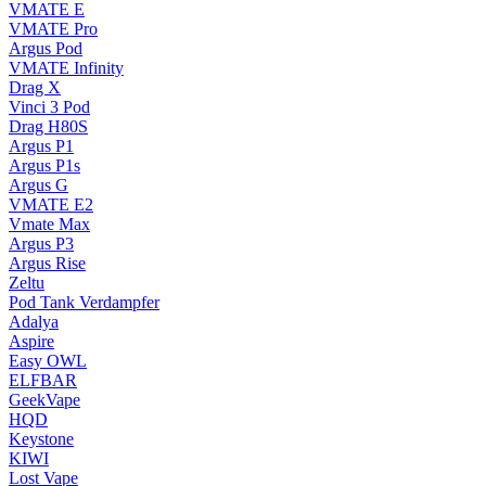
VMATE E
VMATE Pro
Argus Pod
VMATE Infinity
Drag X
Vinci 3 Pod
Drag H80S
Argus P1
Argus P1s
Argus G
VMATE E2
Vmate Max
Argus P3
Argus Rise
Zeltu
Pod Tank Verdampfer
Adalya
Aspire
Easy OWL
ELFBAR
GeekVape
HQD
Keystone
KIWI
Lost Vape