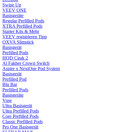
Swipe Up
VEEV ONE
Basisgeräte
Regular Prefilled Pods
XTRA Prefilled Pods
Starter Kits & Mehr
VEEV registrieren
Tipp
OXVA Slimstick
Basisgerät
Prefilled Pods
HQD Cirak 2
Al Fakher Crown Switch
Aspire x NexiOne Pod System
Basisgerät
Prefilled Pod
Blu Bar
Prefilled Pods
Basisgeräte
Vuse
Ultra Basisgerät
Ultra Prefilled Pods
Core Prefilled Pods
Classic Prefilled Pods
Pro One Basisgerät