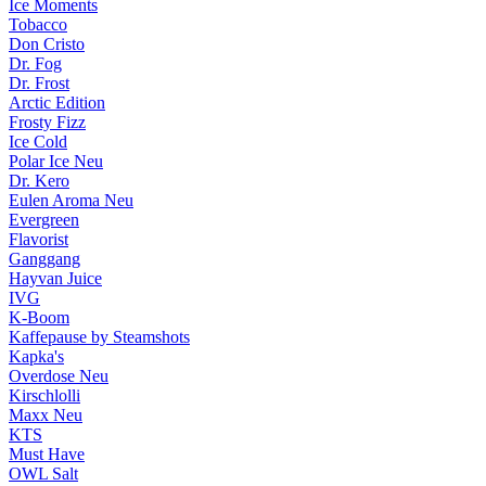
Ice Moments
Tobacco
Don Cristo
Dr. Fog
Dr. Frost
Arctic Edition
Frosty Fizz
Ice Cold
Polar Ice
Neu
Dr. Kero
Eulen Aroma
Neu
Evergreen
Flavorist
Ganggang
Hayvan Juice
IVG
K-Boom
Kaffepause by Steamshots
Kapka's
Overdose
Neu
Kirschlolli
Maxx
Neu
KTS
Must Have
OWL Salt