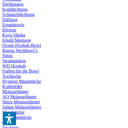
Dichtungen
Kopfdichtung
Schlauchdichtung
Diffusor
Ersatzbowls
Diverse
Kaya Shisha
Khalil Mamoon
Ocean Hookah Bowl
Russia Steckbowl´s
Shizu
Steamulation
WD Hookah
Farben für die Bowl
Xschischa
Hygiene Mundstücke
Kohleteller
Molassefänger
AO Molassefänger
Shizu Molassefänger
Sultan Molassefänger
Mundstücke
Eis-Mundstücke
Cartel
Dschinni