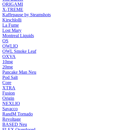
ORIGAMI
X-TREME
Kaffepause by Steamshots
Kirschlolli
La Fume
Lost Mary
Montreal Liquids
OS
OWLIQ
OWL Smoke Leaf
OXVA
10mg
20mg
Pancake Man
Neu
Pod Salt
Core
XTRA
Fusion
Origin
NEXLIQ
Savacco
RandM Tornado
Revoltage
BASED
Neu
FLEX Overdosed