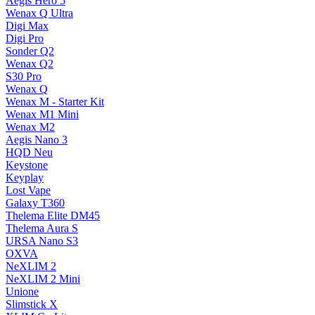
Aegis Hero 5
Wenax Q Ultra
Digi Max
Digi Pro
Sonder Q2
Wenax Q2
S30 Pro
Wenax Q
Wenax M - Starter Kit
Wenax M1 Mini
Wenax M2
Aegis Nano 3
HQD
Neu
Keystone
Keyplay
Lost Vape
Galaxy T360
Thelema Elite DM45
Thelema Aura S
URSA Nano S3
OXVA
NeXLIM 2
NeXLIM 2 Mini
Unione
Slimstick X