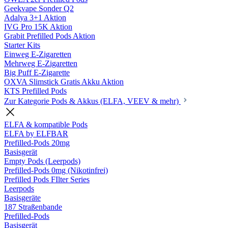
Geekvape Sonder Q2
Adalya 3+1 Aktion
IVG Pro 15K Aktion
Grabit Prefilled Pods Aktion
Starter Kits
Einweg E-Zigaretten
Mehrweg E-Zigaretten
Big Puff E-Zigarette
OXVA Slimstick Gratis Akku Aktion
KTS Prefilled Pods
Zur Kategorie Pods & Akkus (ELFA, VEEV & mehr)
ELFA & kompatible Pods
ELFA by ELFBAR
Prefilled-Pods 20mg
Basisgerät
Empty Pods (Leerpods)
Prefilled-Pods 0mg (Nikotinfrei)
Prefilled Pods FIlter Series
Leerpods
Basisgeräte
187 Straßenbande
Prefilled-Pods
Basisgerät