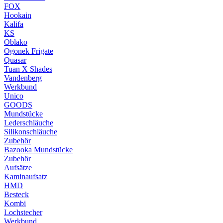
FOX
Hookain
Kalifa
KS
Oblako
Ogonek Frigate
Quasar
Tuan X Shades
Vandenberg
Werkbund
Unico
GOODS
Mundstücke
Lederschläuche
Silikonschläuche
Zubehör
Bazooka Mundstücke
Zubehör
Aufsätze
Kaminaufsatz
HMD
Besteck
Kombi
Lochstecher
Werkbund