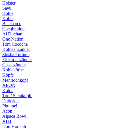
Holster
Savu
Kohle
Kohle
Blackcoco
Cocobration
Al Duchan
One Nation
Tom Cococha
Kohleanzünder
Shisha Turbine
Elektroanzünder
Gasanzünder
Kohlekörbe
Köpfe
Mehrlochkopf
AEON
Kolos
Ton / Steinköpfe
Darkside
Phunnel
Aeon
Alpaca Bowl
ATH
Don Hookah