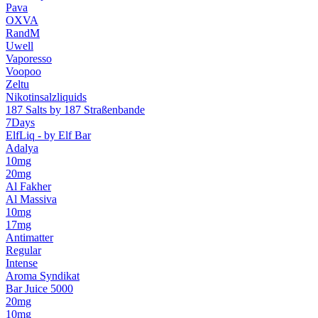
Pava
OXVA
RandM
Uwell
Vaporesso
Voopoo
Zeltu
Nikotinsalzliquids
187 Salts by 187 Straßenbande
7Days
ElfLiq - by Elf Bar
Adalya
10mg
20mg
Al Fakher
Al Massiva
10mg
17mg
Antimatter
Regular
Intense
Aroma Syndikat
Bar Juice 5000
20mg
10mg