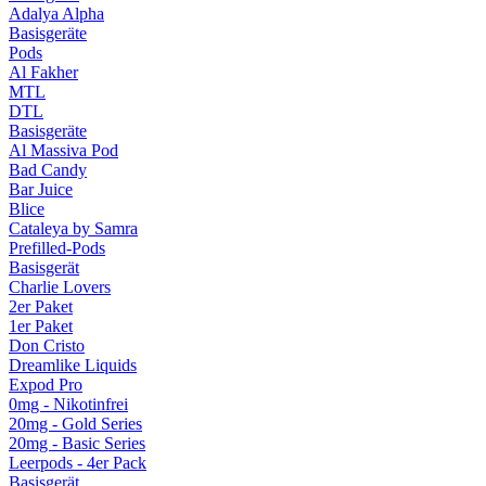
Adalya Alpha
Basisgeräte
Pods
Al Fakher
MTL
DTL
Basisgeräte
Al Massiva Pod
Bad Candy
Bar Juice
Blice
Cataleya by Samra
Prefilled-Pods
Basisgerät
Charlie Lovers
2er Paket
1er Paket
Don Cristo
Dreamlike Liquids
Expod Pro
0mg - Nikotinfrei
20mg - Gold Series
20mg - Basic Series
Leerpods - 4er Pack
Basisgerät