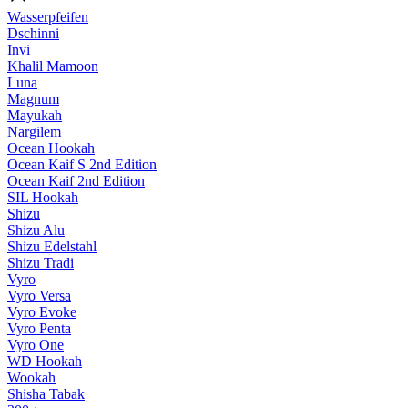
Wasserpfeifen
Dschinni
Invi
Khalil Mamoon
Luna
Magnum
Mayukah
Nargilem
Ocean Hookah
Ocean Kaif S 2nd Edition
Ocean Kaif 2nd Edition
SIL Hookah
Shizu
Shizu Alu
Shizu Edelstahl
Shizu Tradi
Vyro
Vyro Versa
Vyro Evoke
Vyro Penta
Vyro One
WD Hookah
Wookah
Shisha Tabak